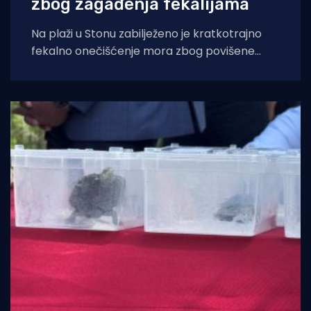
zbog zagađenja fekalijama
Na plaži u Stonu zabilježeno je kratkotrajno
fekalno onečišćenje mora zbog povišene
koncentracije bakterije Escherichia coli te se
do daljnjega