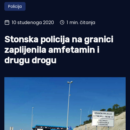
Policija
Turizam i nautika
Pomorstvo
10 studenoga 2020
1 min. čitanja
Ribolov
Stonska policija na granici
Ekologija
zaplijenila amfetamin i
Tradicija i kultura
drugu drogu