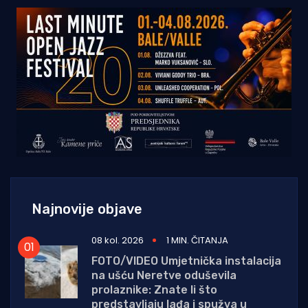
Najnovije objave
08 kol. 2026
1 MIN. ČITANJA
FOTO/VIDEO Umjetnička instalacija
na ušću Neretve oduševila
prolaznike: Znate li što
predstavljaju lađa i spužva u