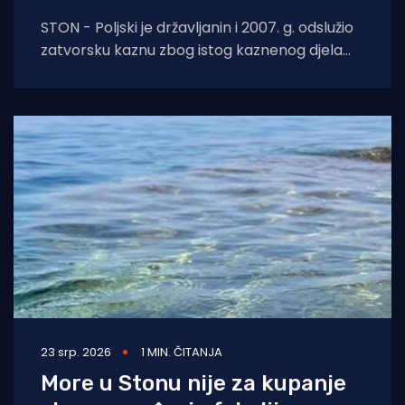
STON - Poljski je državljanin i 2007. g. odslužio
zatvorsku kaznu zbog istog kaznenog djela
počinjenog te godine na Rabu. Policijski
23 srp. 2026
1 MIN. ČITANJA
More u Stonu nije za kupanje