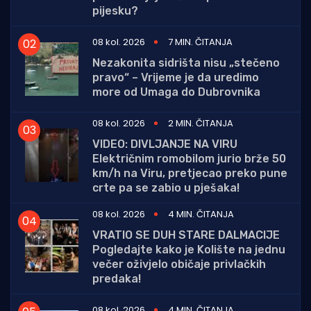
pijesku?
08 kol. 2026
7 MIN. ČITANJA
Nezakonita sidrišta nisu „stečeno
pravo“ – Vrijeme je da uredimo
more od Umaga do Dubrovnika
08 kol. 2026
2 MIN. ČITANJA
VIDEO: DIVLJANJE NA VIRU
Električnim romobilom jurio brže 50
km/h na Viru, pretjecao preko pune
crte pa se zabio u pješaka!
08 kol. 2026
4 MIN. ČITANJA
VRATIO SE DUH STARE DALMACIJE
Pogledajte kako je Kolište na jednu
večer oživjelo običaje privlačkih
predaka!
08 kol. 2026
4 MIN. ČITANJA