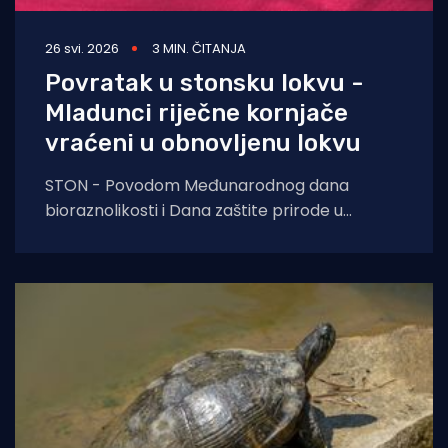
26 svi. 2026
3 MIN. ČITANJA
Povratak u stonsku lokvu -
Mladunci riječne kornjače
vraćeni u obnovljenu lokvu
STON - Povodom Međunarodnog dana
bioraznolikosti i Dana zaštite prirode u
Republici Hrvatskoj, u Stonskom polju je
proteklog tjedna uspješno provedena