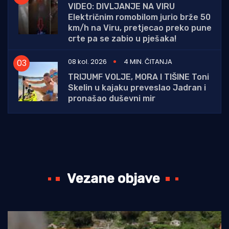
VIDEO: DIVLJANJE NA VIRU
Električnim romobilom jurio brže 50
km/h na Viru, pretjecao preko pune
crte pa se zabio u pješaka!
08 kol. 2026
4 MIN. ČITANJA
TRIJUMF VOLJE, MORA I TIŠINE Toni
Skelin u kajaku preveslao Jadran i
pronašao duševni mir
Vezane objave