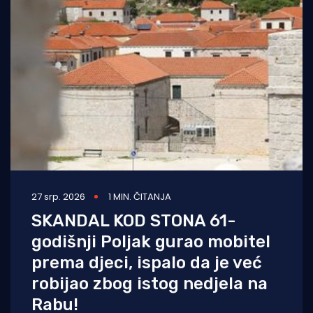
27 srp. 2026
1 MIN. ČITANJA
SKANDAL KOD STONA 61-
godišnji Poljak gurao mobitel
prema djeci, ispalo da je već
robijao zbog istog nedjela na
Rabu!