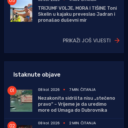
TRIJUMF VOLJE, MORA I TIŠINE Toni
Skelin u kajaku preveslao Jadran i
pronašao duševni mir
PRIKAŽI JOŠ VIJESTI
Istaknute objave
08 kol. 2026
7 MIN. ČITANJA
Nezakonita sidrišta nisu „stečeno
pravo“ – Vrijeme je da uredimo
more od Umaga do Dubrovnika
08 kol. 2026
2 MIN. ČITANJA