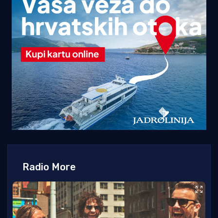
Radio More