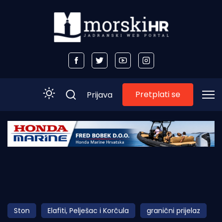
Pretplati se
Prijava
Početna
Morski plus
Morski TV
Obala
Ston
Elafiti, Pelješac i Korčula
granični prijelaz
Otoci