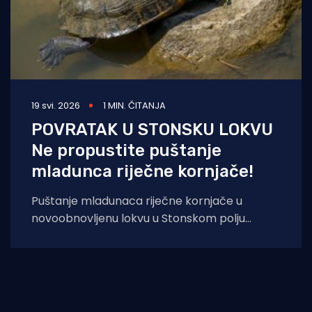
19 svi. 2026
1 MIN. ČITANJA
POVRATAK U STONSKU LOKVU
Ne propustite puštanje
mladunca riječne kornjače!
Puštanje mladunaca riječne kornjače u
novoobnovljenu lokvu u Stonskom polju
održati će se dana 22. svibnja 2026. godine
(petak) s