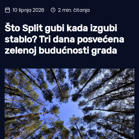
10 lipnja 2026
2 min. čitanja
Turizam i nautika
Pomorstvo
Što Split gubi kada izgubi
Ribolov
stablo? Tri dana posvećena
zelenoj budućnosti grada
Ekologija
Tradicija i kultura