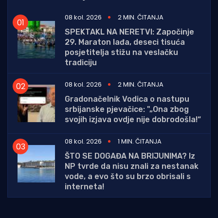
08 kol. 2026
2 MIN. ČITANJA
SPEKTAKL NA NERETVI: Započinje
29. Maraton lađa, deseci tisuća
posjetitelja stižu na veslačku
tradiciju
08 kol. 2026
2 MIN. ČITANJA
Gradonačelnik Vodica o nastupu
srbijanske pjevačice: "„Ona zbog
svojih izjava ovdje nije dobrodošla!“
08 kol. 2026
1 MIN. ČITANJA
ŠTO SE DOGAĐA NA BRIJUNIMA? Iz
NP tvrde da nisu znali za nestanak
vode, a evo što su brzo obrisali s
interneta!