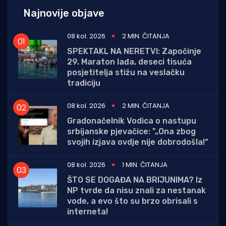
Najnovije objave
08 kol. 2026
2 MIN. ČITANJA
SPEKTAKL NA NERETVI: Započinje
29. Maraton lađa, deseci tisuća
posjetitelja stižu na veslačku
tradiciju
08 kol. 2026
2 MIN. ČITANJA
Gradonačelnik Vodica o nastupu
srbijanske pjevačice: "„Ona zbog
svojih izjava ovdje nije dobrodošla!“
08 kol. 2026
1 MIN. ČITANJA
ŠTO SE DOGAĐA NA BRIJUNIMA? Iz
NP tvrde da nisu znali za nestanak
vode, a evo što su brzo obrisali s
interneta!