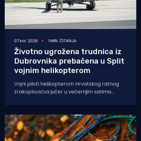
07 kol. 2026
1 MIN. ČITANJA
Životno ugrožena trudnica iz
Dubrovnika prebačena u Split
vojnim helikopterom
Vojni piloti helikopterom Hrvatskog ratnog
zrakoplovstva jučer u večernjim satima
prevezli su životno ugroženu trudnicu iz Opće
bolnice Dubrovnik u