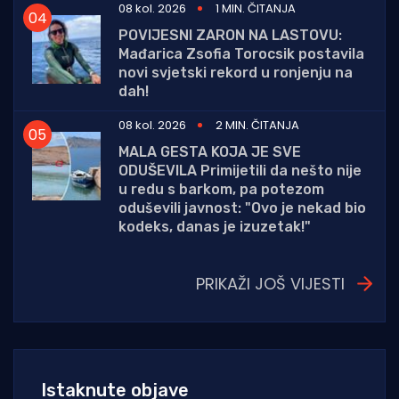
08 kol. 2026
1 MIN. ČITANJA
POVIJESNI ZARON NA LASTOVU:
Mađarica Zsofia Torocsik postavila
novi svjetski rekord u ronjenju na
dah!
08 kol. 2026
2 MIN. ČITANJA
MALA GESTA KOJA JE SVE
ODUŠEVILA Primijetili da nešto nije
u redu s barkom, pa potezom
oduševili javnost: "Ovo je nekad bio
kodeks, danas je izuzetak!"
PRIKAŽI JOŠ VIJESTI
Istaknute objave