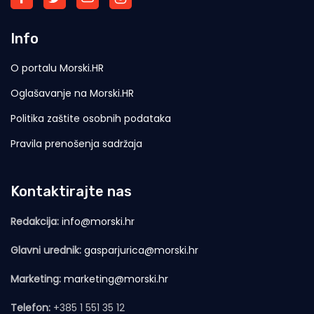
Info
O portalu Morski.HR
Oglašavanje na Morski.HR
Politika zaštite osobnih podataka
Pravila prenošenja sadržaja
Kontaktirajte nas
Redakcija:
info@morski.hr
Glavni urednik:
gasparjurica@morski.hr
Marketing:
marketing@morski.hr
Telefon:
+385 1 551 35 12