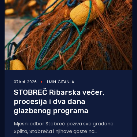
07 kol. 2026
1 MIN. ČITANJA
STOBREČ Ribarska večer,
procesija i dva dana
glazbenog programa
Mjesni odbor Stobreč poziva sve građane
Splita, Stobreča i njihove goste na