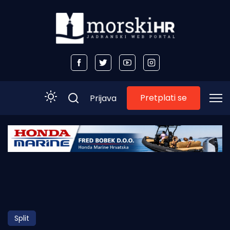
Pretplati se
Prijava
Početna
Morski plus
Morski TV
Obala
Split
Otoci