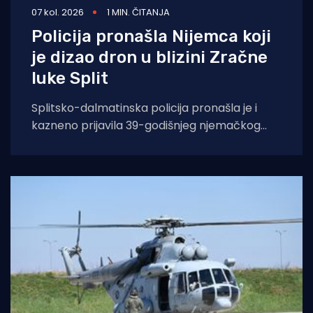
07 kol. 2026
1 MIN. ČITANJA
Policija pronašla Nijemca koji
je dizao dron u blizini Zračne
luke Split
Splitsko-dalmatinska policija pronašla je i
kazneno prijavila 39-godišnjeg njemačkog
državljanina osumnjičenog za nedopušteno
upravljanje dronom u zabranjenim zonama