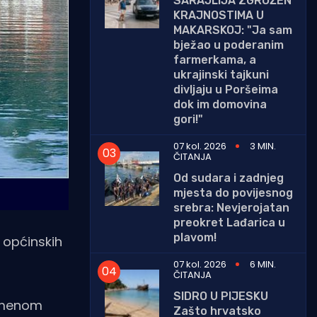
SARAJLIJA ZGROŽEN
KRAJNOSTIMA U
MAKARSKOJ: "Ja sam
bježao u poderanim
farmerkama, a
ukrajinski tajkuni
divljaju u Poršeima
dok im domovina
gori!"
07 kol. 2026
3 MIN.
ČITANJA
Od sudara i zadnjeg
mjesta do povijesnog
srebra: Nevjerojatan
preokret Lađarica u
plavom!
 općinskih
07 kol. 2026
6 MIN.
ČITANJA
SIDRO U PIJESKU
remenom
Zašto hrvatsko