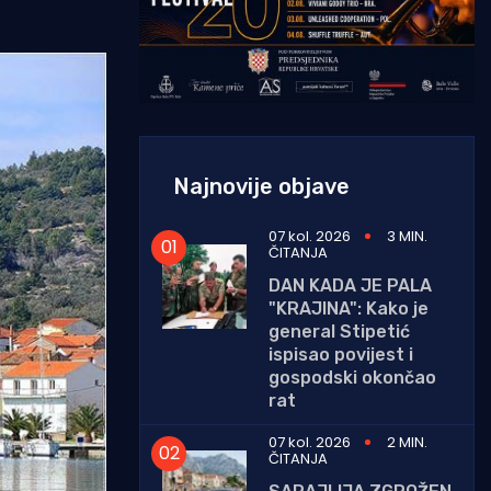
Najnovije objave
07 kol. 2026
3 MIN.
ČITANJA
DAN KADA JE PALA
"KRAJINA": Kako je
general Stipetić
ispisao povijest i
gospodski okončao
rat
07 kol. 2026
2 MIN.
ČITANJA