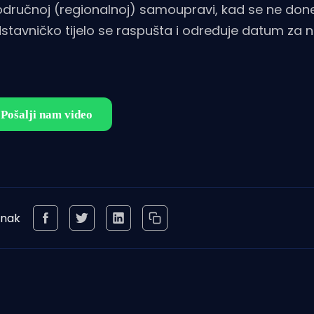
područnoj (regionalnoj) samoupravi, kad se ne don
avničko tijelo se raspušta i određuje datum za n
anak