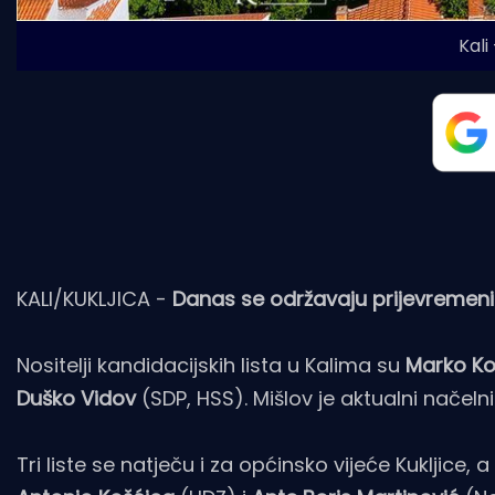
Kali
KALI/KUKLJICA -
Danas se održavaju prijevremeni i
Nositelji kandidacijskih lista u Kalima su
Marko Ko
Duško Vidov
(SDP, HSS). Mišlov je aktualni načelnik
Tri liste se natječu i za općinsko vijeće Kukljice,