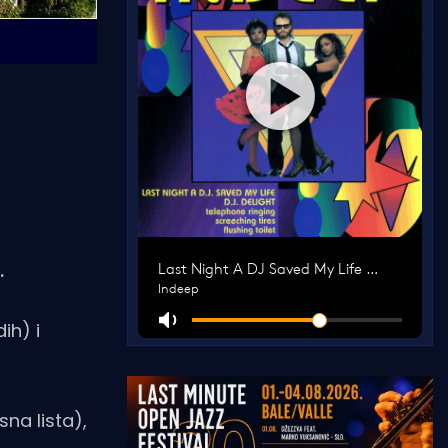
.
ih) i
na lista),