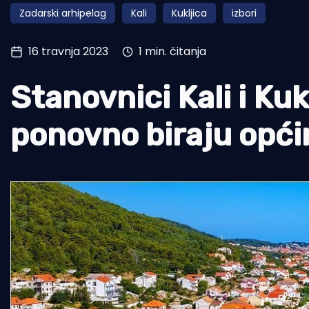
Zadarski arhipelag
Kali
Kukljica
izbori
Pomorstvo
Ribolov
16 travnja 2023
1 min. čitanja
Ekologija
Stanovnici Kali i Ku
Tradicija i kultura
ponovno biraju opći