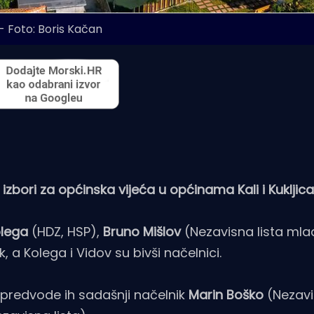
 - Foto: Boris Kačan
zbori za općinska vijeća u općinama Kali i Kukljica
lega
(HDZ, HSP),
Bruno Mišlov
(Nezavisna lista mlad
, a Kolega i Vidov su bivši načelnici.
 a predvode ih sadašnji načelnik
Marin Boško
(Nezavis