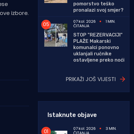
ese
pomorstvo teško
pronalazi svoj smjer?
ove izbore.
07 kol. 2026
1 MIN.
ČITANJA
STOP "REZERVACIJI"
PLAŽE Makarski
komunalci ponovno
uklanjali ručnike
ostavljene preko noći
PRIKAŽI JOŠ VIJESTI
Istaknute objave
07 kol. 2026
3 MIN.
ČITANJA