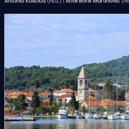
Antonio Košćica
(HDZ) i
Ante Boris Martinović
(Ne