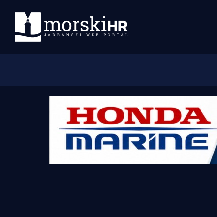
Početna
Morski plus
Morski TV
Obala
Otoci
Turizam i nautika