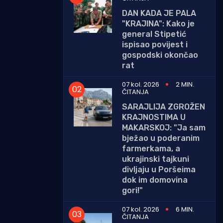
DAN KADA JE PALA
"KRAJINA": Kako je
general Stipetić
ispisao povijest i
gospodski okončao
rat
07 kol. 2026
2 MIN.
ČITANJA
SARAJLIJA ZGROŽEN
KRAJNOSTIMA U
MAKARSKOJ: "Ja sam
bježao u poderanim
farmerkama, a
ukrajinski tajkuni
divljaju u Poršeima
dok im domovina
gori!"
07 kol. 2026
6 MIN.
ČITANJA