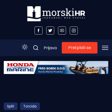
Pretplati se
Prijava
Početna
Morski plus
Morski TV
Obala
Split
Torcida
Otoci