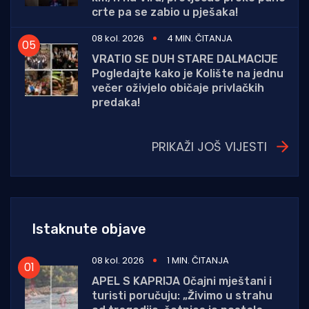
crte pa se zabio u pješaka!
08 kol. 2026
4 MIN. ČITANJA
VRATIO SE DUH STARE DALMACIJE
Pogledajte kako je Kolište na jednu
večer oživjelo običaje privlačkih
predaka!
PRIKAŽI JOŠ VIJESTI
Istaknute objave
08 kol. 2026
1 MIN. ČITANJA
APEL S KAPRIJA Očajni mještani i
turisti poručuju: „Živimo u strahu