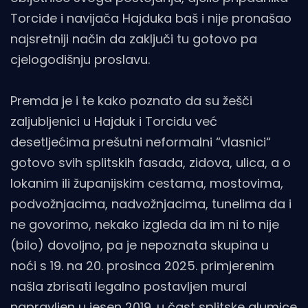
Torcide i navijača Hajduka baš i nije pronašao
najsretniji način da zaključi tu gotovo pa
cjelogodišnju proslavu.
Premda je i te kako poznato da su žešči
zaljubljenici u Hajduk i Torcidu već
desetljećima prešutni neformalni “vlasnici“
gotovo svih splitskih fasada, zidova, ulica, a o
lokanim ili županijskim cestama, mostovima,
podvožnjacima, nadvožnjacima, tunelima da i
ne govorimo, nekako izgleda da im ni to nije
(bilo) dovoljno, pa je nepoznata skupina u
noći s 19. na 20. prosinca 2025. primjerenim
našla zbrisati legalno postavljen mural
napravljen u jesen 2019. u čast splitske glumice