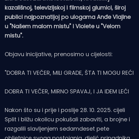
kazališnoj, televizijskoj i filmskoj glumici, široj
publici najpoznatijoj po ulogama Anđe Vlajine
u "Našem malom mistu" i Violete u "Velom
mistu".
Objavu inicijative, prenosimo u cijelosti:
"DOBRA TI VEČER, MILI GRADE, ŠTA TI MOGU REĆI
DOBRA TI VEČER, MIRNO SPAVAJ, I JA IDEM LEĆI
Nakon što su i prije i poslije 28. 10. 2025. cijeli
Split i bližu okolicu pokušali zabaviti, a brojne i
razgalili slavljenjem sedamdeset pete
obljetnice svoga postojanja, djelić pripadnika