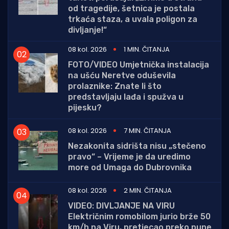
od tragedije, šetnica je postala
trkaća staza, a uvala poligon za
divljanje!“
08 kol. 2026
1 MIN. ČITANJA
FOTO/VIDEO Umjetnička instalacija
na ušću Neretve oduševila
prolaznike: Znate li što
predstavljaju lađa i spužva u
pijesku?
08 kol. 2026
7 MIN. ČITANJA
Nezakonita sidrišta nisu „stečeno
pravo“ – Vrijeme je da uredimo
more od Umaga do Dubrovnika
08 kol. 2026
2 MIN. ČITANJA
VIDEO: DIVLJANJE NA VIRU
Električnim romobilom jurio brže 50
km/h na Viru, pretjecao preko pune