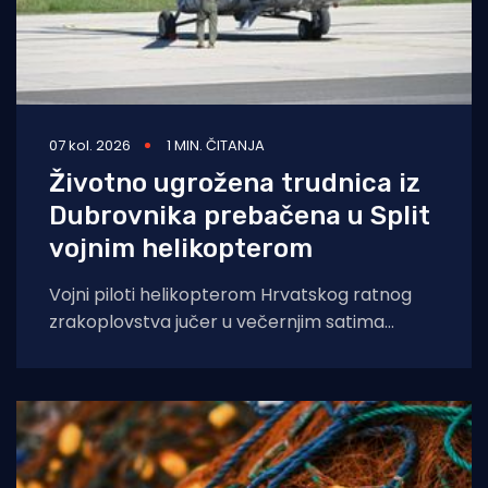
07 kol. 2026
1 MIN. ČITANJA
Životno ugrožena trudnica iz
Dubrovnika prebačena u Split
vojnim helikopterom
Vojni piloti helikopterom Hrvatskog ratnog
zrakoplovstva jučer u večernjim satima
prevezli su životno ugroženu trudnicu iz Opće
bolnice Dubrovnik u