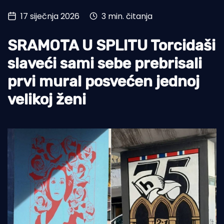
17 siječnja 2026
3 min. čitanja
Turizam i nautika
Pomorstvo
SRAMOTA U SPLITU Torcidaši
Ribolov
slaveći sami sebe prebrisali
prvi mural posvećen jednoj
Ekologija
velikoj ženi
Tradicija i kultura