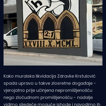
Kako muralska likvidacija Zdravke Krstulović
spada upravo u takve zlosretne događaje -
vjerojatno prije učinjena nepromišljenošću
nego zloćudnom promišljenošću - nadalje
vidimo sljedeće moguće ishode i navodimo ih