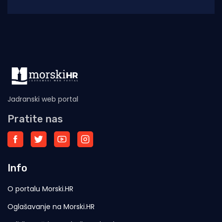
tradicionalnu proslavu Ribarske večeri i
blagdana sv. Lovre,
Jadranski web portal
Pratite nas
Info
O portalu Morski.HR
Oglašavanje na Morski.HR