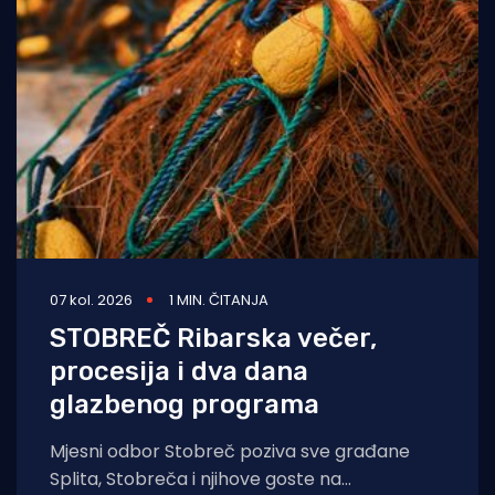
07 kol. 2026
1 MIN. ČITANJA
STOBREČ Ribarska večer,
procesija i dva dana
glazbenog programa
Mjesni odbor Stobreč poziva sve građane
Splita, Stobreča i njihove goste na