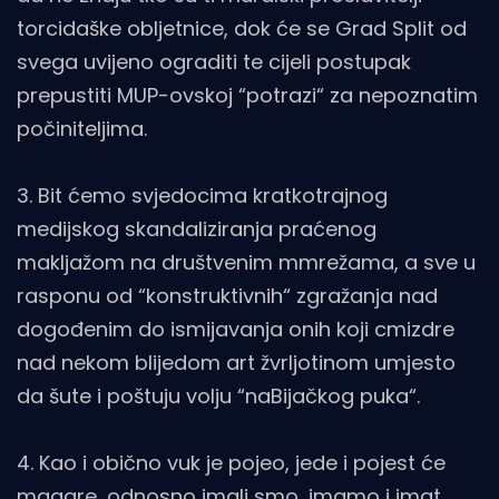
torcidaške obljetnice, dok će se Grad Split od
svega uvijeno ograditi te cijeli postupak
prepustiti MUP-ovskoj “potrazi“ za nepoznatim
počiniteljima.
3. Bit ćemo svjedocima kratkotrajnog
medijskog skandaliziranja praćenog
makljažom na društvenim mmrežama, a sve u
rasponu od “konstruktivnih“ zgražanja nad
dogođenim do ismijavanja onih koji cmizdre
nad nekom blijedom art žvrljotinom umjesto
da šute i poštuju volju “naBijačkog puka“.
4. Kao i obično vuk je pojeo, jede i pojest će
magare, odnosno imali smo, imamo i imat