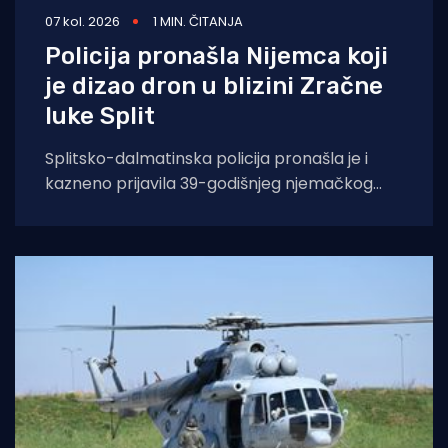
07 kol. 2026
1 MIN. ČITANJA
Policija pronašla Nijemca koji
je dizao dron u blizini Zračne
luke Split
Splitsko-dalmatinska policija pronašla je i
kazneno prijavila 39-godišnjeg njemačkog
državljanina osumnjičenog za nedopušteno
upravljanje dronom u zabranjenim zonama