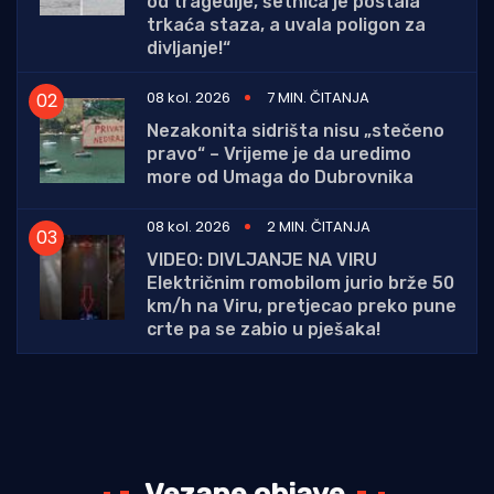
od tragedije, šetnica je postala
trkaća staza, a uvala poligon za
divljanje!“
08 kol. 2026
7 MIN. ČITANJA
Nezakonita sidrišta nisu „stečeno
pravo“ – Vrijeme je da uredimo
more od Umaga do Dubrovnika
08 kol. 2026
2 MIN. ČITANJA
VIDEO: DIVLJANJE NA VIRU
Električnim romobilom jurio brže 50
km/h na Viru, pretjecao preko pune
crte pa se zabio u pješaka!