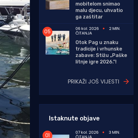
mobitelom snimao
malu djecu, uhvatio
ga zaštitar
06 kol. 2026
2 MIN.
ČITANJA
Otok Pag u znaku
tradicije i vrhunske
zabave: Stižu „Paške
litnje igre 2026.”!
PRIKAŽI JOŠ VIJESTI
Istaknute objave
07 kol. 2026
3 MIN.
ČITANJA