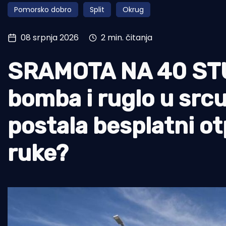
Pomorsko dobro
Split
Okrug
Pomorstvo
Ribolov
08 srpnja 2026
2 min. čitanja
Ekologija
SRAMOTA NA 40 ST
Tradicija i kultura
bomba i ruglo u src
postala besplatni ot
ruke?