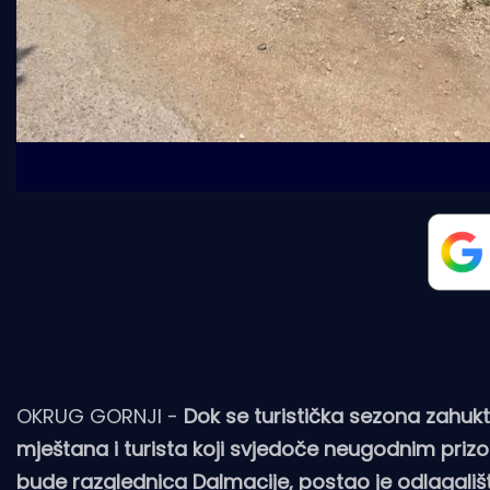
OKRUG GORNJI -
Dok se turistička sezona zahukt
mještana i turista koji svjedoče neugodnim priz
bude razglednica Dalmacije, postao je odlagalište