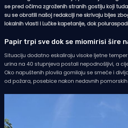
se pred očima zgroženih stranih gostiju koji tuda
su se obratili našoj redakciji ne skrivaju bije
lokalnih vlasti i Lučke kapetanije, dok poluraspa
Papir trpi sve dok se miomirisi šire 
Situaciju dodatno eskaliraju visoke ljetne temp
urina na 40 stupnjeva postali nepodnošljivi, a ci
Oko napuštenih plovila gomilaju se smeće i divlja
od požara, posebice nakon nedavnih pomorskih 