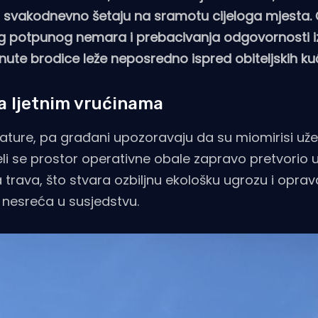
 svakodnevno šetaju na sramotu cijeloga mjesta. Či
s zbog potpunog nemara i prebacivanja odgovornosti
dnute brodice leže neposredno ispred obiteljskih ku
na ljetnim vrućinama
erature, pa građani upozoravaju da su miomirisi už
jeli se prostor operativne obale zapravo pretvorio 
 trava, što stvara ozbiljnu ekološku ugrozu i oprav
nesreća u susjedstvu.