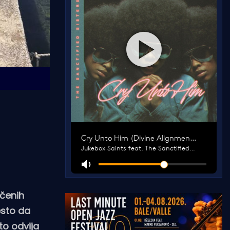
rčenih
esto da
to odvija