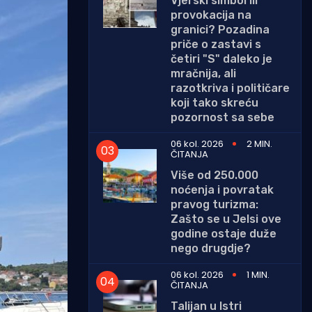
Vjerski simbol ili
provokacija na
granici? Pozadina
priče o zastavi s
četiri "S" daleko je
mračnija, ali
razotkriva i političare
koji tako skreću
pozornost sa sebe
06 kol. 2026
2 MIN.
ČITANJA
Više od 250.000
noćenja i povratak
pravog turizma:
Zašto se u Jelsi ove
godine ostaje duže
nego drugdje?
06 kol. 2026
1 MIN.
ČITANJA
Talijan u Istri