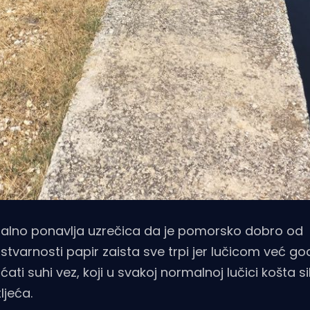
 stalno ponavlja uzrečica da je pomorsko dobro od
stvarnosti papir zaista sve trpi jer lučicom već g
ćati suhi vez, koji u svakoj normalnoj lučici košta s
ljeća.