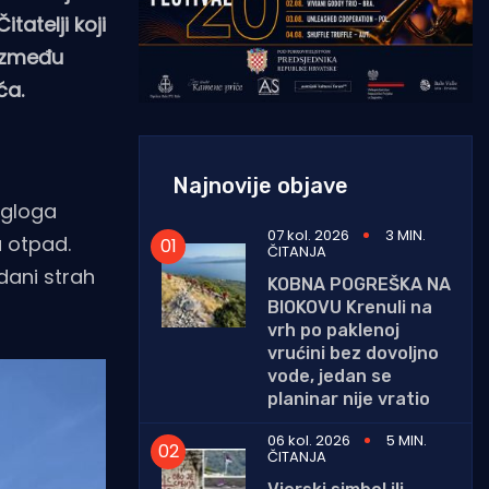
tatelji koji
 između
ća.
Najnovije objave
egloga
07 kol. 2026
3 MIN.
u otpad.
ČITANJA
dani strah
KOBNA POGREŠKA NA
BIOKOVU Krenuli na
vrh po paklenoj
vrućini bez dovoljno
vode, jedan se
planinar nije vratio
06 kol. 2026
5 MIN.
ČITANJA