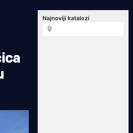
čica
u