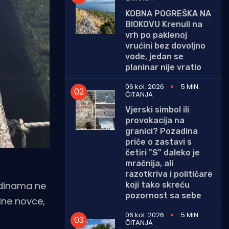
KOBNA POGREŠKA NA
BIOKOVU Krenuli na
vrh po paklenoj
vrućini bez dovoljno
vode, jedan se
planinar nije vratio
06 kol. 2026
5 MIN.
ČITANJA
Vjerski simbol ili
provokacija na
granici? Pozadina
priče o zastavi s
četiri "S" daleko je
mračnija, ali
razotkriva i političare
odinama ne
koji tako skreću
pozornost sa sebe
ilne novce,
06 kol. 2026
5 MIN.
ČITANJA