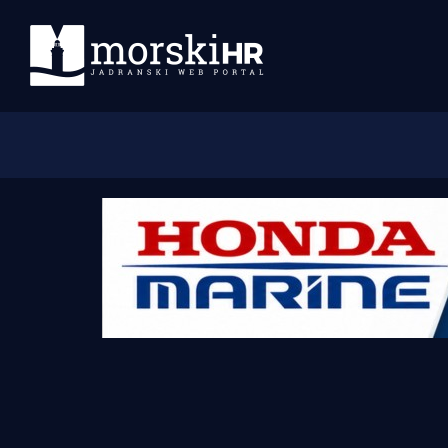
Početna
Morski plus
Morski TV
Obala
Otoci
Turizam i nautika