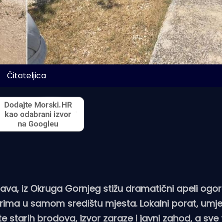
Čitateljica
ava, iz Okruga Gornjeg stižu dramatični apeli ogo
orima u samom središtu mjesta. Lokalni porat, umj
 starih brodova, izvor zaraze i javni zahod, a sve 