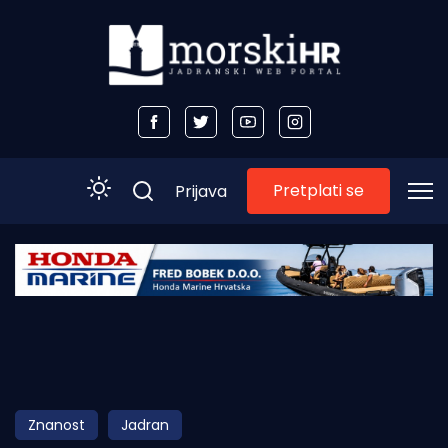
Pretplati se
Prijava
Početna
Morski plus
Morski TV
Obala
Znanost
Jadran
Otoci