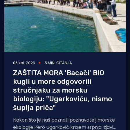
06 kol. 2026
5 MIN. ČITANJA
ZAŠTITA MORA 'Bacači' BIO
kugli u more odgovorili
stručnjaku za morsku
biologiju: "Ugarkoviću, nismo
šuplja priča"
Nakon što je naš poznati poznavatelj morske
ekologije Pero Ugarković krajem srpnja izjavio