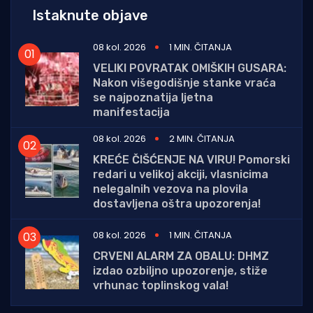
Istaknute objave
08 kol. 2026
1 MIN. ČITANJA
VELIKI POVRATAK OMIŠKIH GUSARA:
Nakon višegodišnje stanke vraća
se najpoznatija ljetna
manifestacija
08 kol. 2026
2 MIN. ČITANJA
KREĆE ČIŠĆENJE NA VIRU! Pomorski
redari u velikoj akciji, vlasnicima
nelegalnih vezova na plovila
dostavljena oštra upozorenja!
08 kol. 2026
1 MIN. ČITANJA
CRVENI ALARM ZA OBALU: DHMZ
izdao ozbiljno upozorenje, stiže
vrhunac toplinskog vala!