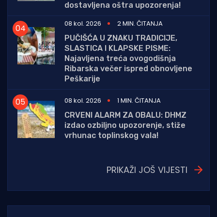
dostavljena oštra upozorenja!
08 kol. 2026
2 MIN. ČITANJA
PUČIŠĆA U ZNAKU TRADICIJE,
SLASTICA I KLAPSKE PISME:
Najavljena treća ovogodišnja
Ribarska večer ispred obnovljene
Peškarije
08 kol. 2026
1 MIN. ČITANJA
CRVENI ALARM ZA OBALU: DHMZ
izdao ozbiljno upozorenje, stiže
vrhunac toplinskog vala!
PRIKAŽI JOŠ VIJESTI