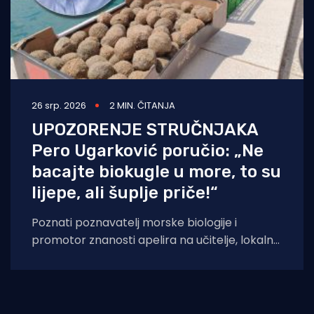
26 srp. 2026
2 MIN. ČITANJA
UPOZORENJE STRUČNJAKA
Pero Ugarković poručio: „Ne
bacajte biokugle u more, to su
lijepe, ali šuplje priče!“
Poznati poznavatelj morske biologije i
promotor znanosti apelira na učitelje, lokalne
uprave i financijere da obustave projekte koji
nemaju znanstvenu