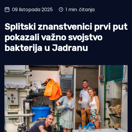
09 listopada 2025
1 min. čitanja
Turizam i nautika
Pomorstvo
Splitski znanstvenici prvi put
Ribolov
pokazali važno svojstvo
bakterija u Jadranu
Ekologija
Tradicija i kultura