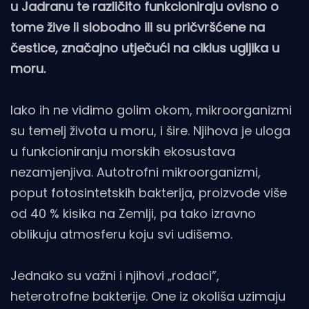
u Jadranu te različito funkcioniraju ovisno o
tome žive li slobodno ili su pričvršćene na
čestice, značajno utječući na ciklus ugljika u
moru.
Iako ih ne vidimo golim okom, mikroorganizmi
su temelj života u moru, i šire. Njihova je uloga
u funkcioniranju morskih ekosustava
nezamjenjiva. Autotrofni mikroorganizmi,
poput fotosintetskih bakterija, proizvode više
od 40 % kisika na Zemlji, pa tako izravno
oblikuju atmosferu koju svi udišemo.
Jednako su važni i njihovi „rođaci”,
heterotrofne bakterije. One iz okoliša uzimaju