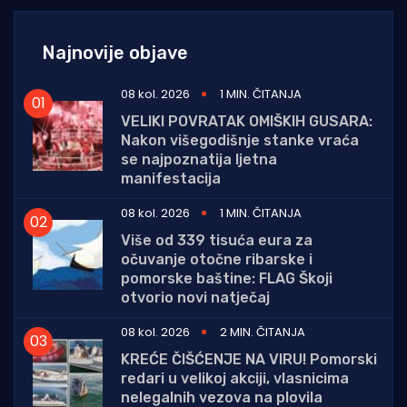
Najnovije objave
08 kol. 2026
1 MIN. ČITANJA
VELIKI POVRATAK OMIŠKIH GUSARA:
Nakon višegodišnje stanke vraća
se najpoznatija ljetna
manifestacija
08 kol. 2026
1 MIN. ČITANJA
Više od 339 tisuća eura za
očuvanje otočne ribarske i
pomorske baštine: FLAG Škoji
otvorio novi natječaj
08 kol. 2026
2 MIN. ČITANJA
KREĆE ČIŠĆENJE NA VIRU! Pomorski
redari u velikoj akciji, vlasnicima
nelegalnih vezova na plovila