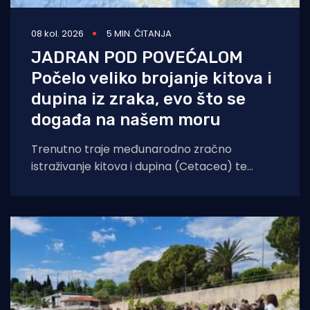
08 kol. 2026
5 MIN. ČITANJA
JADRAN POD POVEĆALOM
Počelo veliko brojanje kitova i
dupina iz zraka, evo što se
događa na našem moru
Trenutno traje međunarodno zračno
istraživanje kitova i dupina (Cetacea) te
morskih kornjača koje će obuhvatiti cijelo
područje Jadranskog mora. Cilj