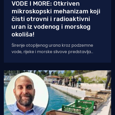
VODE I MORE: Otkriven
mikroskopski mehanizam koji
čisti otrovni i radioaktivni
uran iz vodenog i morskog
okoliša!
Širenje otopljenog urana kroz podzemne
vode, rijeke i morske slivove predstavlja
dugogodišnju prijetnju vodenim ekosustavima.
Novo znanstveno istraživanje dokazuje da