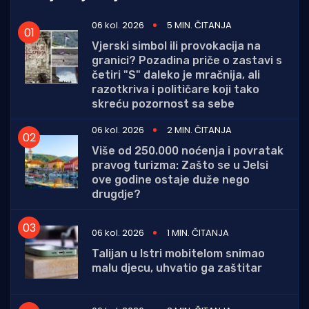
06 kol. 2026
5 MIN. ČITANJA
Vjerski simbol ili provokacija na
granici? Pozadina priče o zastavi s
četiri "S" daleko je mračnija, ali
razotkriva i političare koji tako
skreću pozornost sa sebe
06 kol. 2026
2 MIN. ČITANJA
Više od 250.000 noćenja i povratak
pravog turizma: Zašto se u Jelsi
ove godine ostaje duže nego
drugdje?
06 kol. 2026
1 MIN. ČITANJA
Talijan u Istri mobitelom snimao
malu djecu, uhvatio ga zaštitar