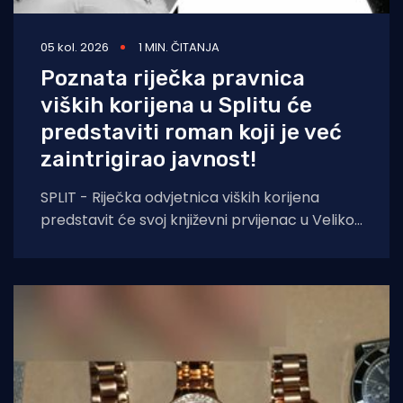
05 kol. 2026
1 MIN. ČITANJA
Poznata riječka pravnica
viških korijena u Splitu će
predstaviti roman koji je već
zaintrigirao javnost!
SPLIT - Riječka odvjetnica viških korijena
predstavit će svoj književni prvijenac u Velikoj
dvorani Gradske knjižnice Marka Marulića u
Splitu, u