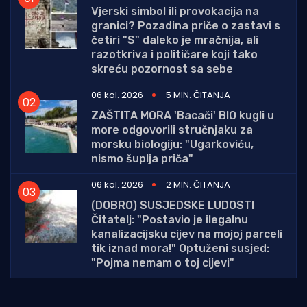
Vjerski simbol ili provokacija na
granici? Pozadina priče o zastavi s
četiri "S" daleko je mračnija, ali
razotkriva i političare koji tako
skreću pozornost sa sebe
06 kol. 2026
5 MIN. ČITANJA
ZAŠTITA MORA 'Bacači' BIO kugli u
more odgovorili stručnjaku za
morsku biologiju: "Ugarkoviću,
nismo šuplja priča"
06 kol. 2026
2 MIN. ČITANJA
(DOBRO) SUSJEDSKE LUDOSTI
Čitatelj: "Postavio je ilegalnu
kanalizacijsku cijev na mojoj parceli
tik iznad mora!" Optuženi susjed:
"Pojma nemam o toj cijevi"