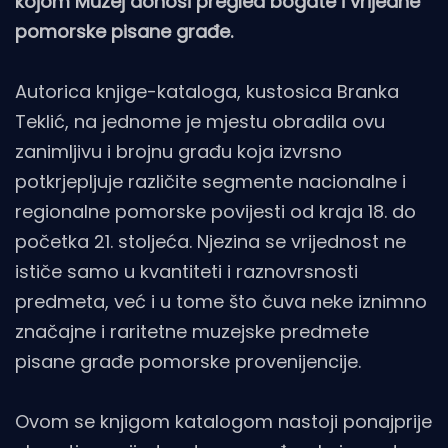
kojom Muzej donosi pregled bogate i vrijedne
pomorske pisane građe.
Autorica knjige-kataloga, kustosica Branka
Teklić, na jednome je mjestu obradila ovu
zanimljivu i brojnu građu koja izvrsno
potkrjepljuje različite segmente nacionalne i
regionalne pomorske povijesti od kraja 18. do
početka 21. stoljeća. Njezina se vrijednost ne
ističe samo u kvantiteti i raznovrsnosti
predmeta, već i u tome što čuva neke iznimno
značajne i raritetne muzejske predmete
pisane građe pomorske provenijencije.
Ovom se knjigom katalogom nastoji ponajprije