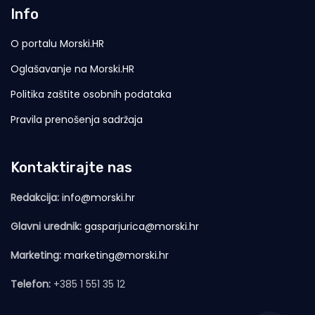
Info
O portalu Morski.HR
Oglašavanje na Morski.HR
Politika zaštite osobnih podataka
Pravila prenošenja sadržaja
Kontaktirajte nas
Redakcija:
info@morski.hr
Glavni urednik:
gasparjurica@morski.hr
Marketing:
marketing@morski.hr
Telefon:
+385 1 551 35 12