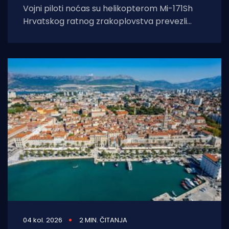
Vojni piloti noćas su helikopterom Mi-171Sh
Hrvatskog ratnog zrakoplovstva prevezli
životno ugroženu stranu državljanku i
medicinski tim iz Opće
04 kol. 2026
2 MIN. ČITANJA