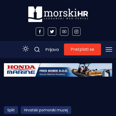
Pretplati se
Prijava
Početna
Morski plus
Morski TV
Obala
Split
Hrvatski pomorski muzej
Otoci