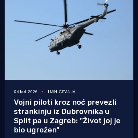
04 kol. 2026
1 MIN. ČITANJA
Vojni piloti kroz noć prevezli
strankinju iz Dubrovnika u
Split pa u Zagreb: "Život joj je
bio ugrožen"