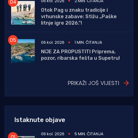
06 kol. 2026
2 MIN. ČITANJA
Otok Pag u znaku tradicije i
vrhunske zabave: Stižu „Paške
litnje igre 2026.”!
06 kol. 2026
1 MIN. ČITANJA
NIJE ZA PROPUSTITI Priprema,
pozor, ribarska fešta u Supetru!
PRIKAŽI JOŠ VIJESTI
Istaknute objave
06 kol. 2026
5 MIN. ČITANJA