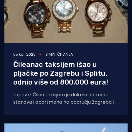
05 kol. 2026
3 MIN. ČITANJA
Čileanac taksijem išao u
pljačke po Zagrebu i Splitu,
odnio više od 800.000 eura!
Lopov iz Čilea taksijem je dolazio do kuća,
stanova i apartmana na području Zagreba i
Splita i počinio znatnu materijalnu