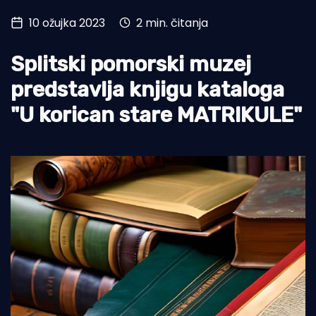
10 ožujka 2023
2 min. čitanja
Turizam i nautika
Pomorstvo
Splitski pomorski muzej
Ribolov
predstavlja knjigu kataloga
"U korican stare MATRIKULE"
Ekologija
Tradicija i kultura