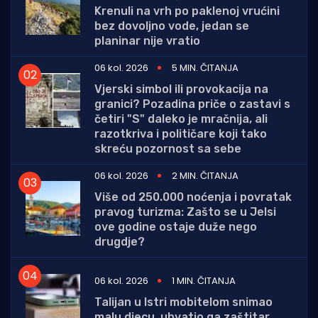
Krenuli na vrh po paklenoj vrućini
bez dovoljno vode, jedan se
planinar nije vratio
06 kol. 2026
5 MIN. ČITANJA
Vjerski simbol ili provokacija na
granici? Pozadina priče o zastavi s
četiri "S" daleko je mračnija, ali
razotkriva i političare koji tako
skreću pozornost sa sebe
06 kol. 2026
2 MIN. ČITANJA
Više od 250.000 noćenja i povratak
pravog turizma: Zašto se u Jelsi
ove godine ostaje duže nego
drugdje?
06 kol. 2026
1 MIN. ČITANJA
Talijan u Istri mobitelom snimao
malu djecu, uhvatio ga zaštitar