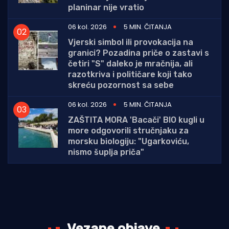
planinar nije vratio
06 kol. 2026
5 MIN. ČITANJA
Vjerski simbol ili provokacija na
granici? Pozadina priče o zastavi s
četiri "S" daleko je mračnija, ali
razotkriva i političare koji tako
skreću pozornost sa sebe
06 kol. 2026
5 MIN. ČITANJA
ZAŠTITA MORA 'Bacači' BIO kugli u
more odgovorili stručnjaku za
morsku biologiju: "Ugarkoviću,
nismo šuplja priča"
Vezane objave