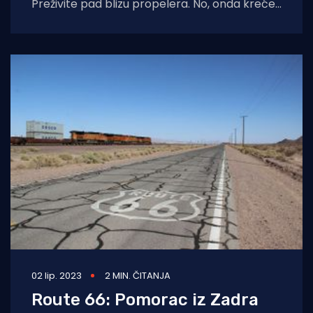
Preživite pad blizu propelera. No, onda kreće
agonija – gledate kako se vaš brod
02 lip. 2023
2 MIN. ČITANJA
Route 66: Pomorac iz Zadra