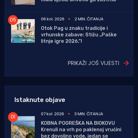
06 kol. 2026
2 MIN. ČITANJA
Otok Pag u znaku tradicije i
vrhunske zabave: Stižu „Paške
litnje igre 2026.”!
PRIKAŽI JOŠ VIJESTI
Istaknute objave
07 kol. 2026
3 MIN. ČITANJA
KOBNA POGREŠKA NA BIOKOVU
Krenuli na vrh po paklenoj vrućini
bez dovoljno vode, jedan se