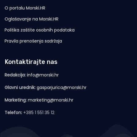
O portalu Morski.HR
Oglašavanje na Morski.HR
Politika zaštite osobnih podataka
Pravila prenošenja sadržaja
Kontaktirajte nas
Redakcija:
info@morski.hr
Glavni urednik:
gasparjurica@morski.hr
Marketing:
marketing@morski.hr
Telefon:
+385 1 551 35 12