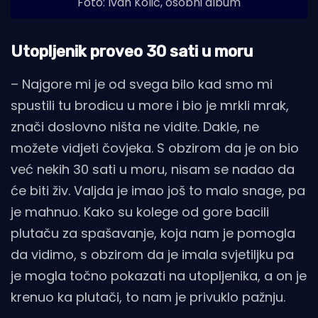
Foto: Ivan Kolić, osobni album
Utopljenik proveo 30 sati u moru
– Najgore mi je od svega bilo kad smo mi
spustili tu brodicu u more i bio je mrkli mrak,
znači doslovno ništa ne vidite. Dakle, ne
možete vidjeti čovjeka. S obzirom da je on bio
već nekih 30 sati u moru, nisam se nadao da
će biti živ. Valjda je imao još to malo snage, pa
je mahnuo. Kako su kolege od gore bacili
plutaču za spašavanje, koja nam je pomogla
da vidimo, s obzirom da je imala svjetiljku pa
je mogla točno pokazati na utopljenika, a on je
krenuo ka plutači, to nam je privuklo pažnju.