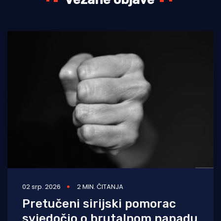
02 srp. 2026
2 MIN. ČITANJA
Pretučeni sirijski pomorac
svjedočio o brutalnom napadu