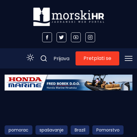
Pretplati se
Prijava
Početna
Morski plus
Morski TV
Obala
pomorac
spašavanje
Brazil
Pomorstvo
Otoci