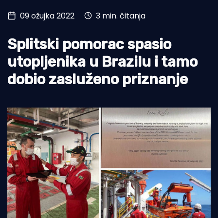
09 ožujka 2022
3 min. čitanja
Turizam i nautika
Pomorstvo
Splitski pomorac spasio
Ribolov
utopljenika u Brazilu i tamo
dobio zasluženo priznanje
Ekologija
Tradicija i kultura