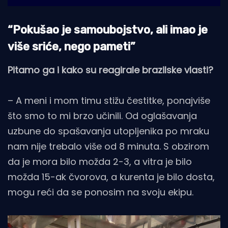
“Pokušao je samoubojstvo, ali imao je
više sriće, nego pameti”
Pitamo ga i kako su reagirale brazilske vlasti?
– A meni i mom timu stižu čestitke, ponajviše
što smo to mi brzo učinili. Od oglašavanja
uzbune do spašavanja utopljenika po mraku
nam nije trebalo više od 8 minuta. S obzirom
da je mora bilo možda 2-3, a vitra je bilo
možda 15-ak čvorova, a kurenta je bilo dosta,
mogu reći da se ponosim na svoju ekipu.