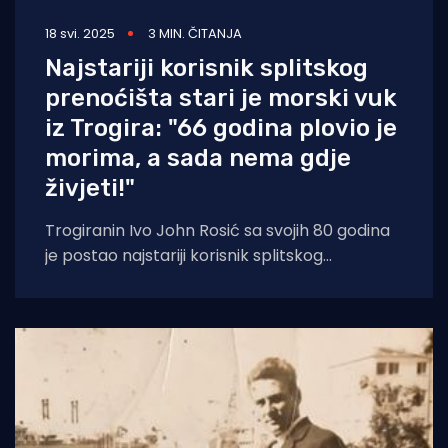
18 svi. 2025
3 MIN. ČITANJA
Najstariji korisnik splitskog
prenoćišta stari je morski vuk
iz Trogira: "66 godina plovio je
morima, a sada nema gdje
živjeti!"
Trogiranin Ivo John Rosić sa svojih 80 godina
je postao najstariji korisnik splitskog
prenoćišta humanitarne udruge Snaga vjere
u Varošu