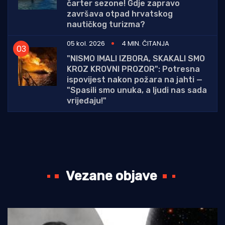
čarter sezone! Gdje zapravo
završava otpad hrvatskog
nautičkog turizma?
05 kol. 2026
4 MIN. ČITANJA
"NISMO IMALI IZBORA, SKAKALI SMO
KROZ KROVNI PROZOR": Potresna
ispovijest nakon požara na jahti —
"Spasili smo unuka, a ljudi nas sada
vrijeđaju!"
Vezane objave