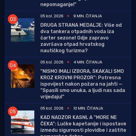
nepomaganje!"
05 kol. 2026
9 MIN. ČITANJA
DRUGA STRANA MEDALJE: Više od
dva tankera otpadnih voda iza
čarter sezone! Gdje zapravo
završava otpad hrvatskog
nautičkog turizma?
05 kol. 2026
4 MIN. ČITANJA
"NISMO IMALI IZBORA, SKAKALI SMO
KROZ KROVNI PROZOR": Potresna
ispovijest nakon požara na jahti —
"Spasili smo unuka, a ljudi nas sada
vrijeđaju!"
05 kol. 2026
10 MIN. ČITANJA
KAD NADZOR KASNI, A "MORE NE
ČEKA": Lučke kapetanije i ispostave
između sigurnosti plovidbe i zaštite