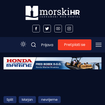
Pretplati se
Prijava
Početna
Morski plus
Morski TV
Obala
Split
Marjan
nevrijeme
Otoci