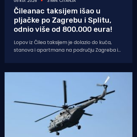
05 kol. 2026
3 MIN. ČITANJA
Čileanac taksijem išao u
pljačke po Zagrebu i Splitu,
odnio više od 800.000 eura!
Lopov iz Čilea taksijem je dolazio do kuća,
stanova i apartmana na području Zagreba i
Splita i počinio znatnu materijalnu