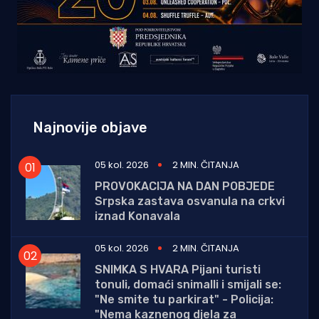
Najnovije objave
05 kol. 2026
2 MIN. ČITANJA
PROVOKACIJA NA DAN POBJEDE
Srpska zastava osvanula na crkvi
iznad Konavala
05 kol. 2026
2 MIN. ČITANJA
SNIMKA S HVARA Pijani turisti
tonuli, domaći snimalli i smijali se:
"Ne smite tu parkirat" - Policija:
"Nema kaznenog djela za