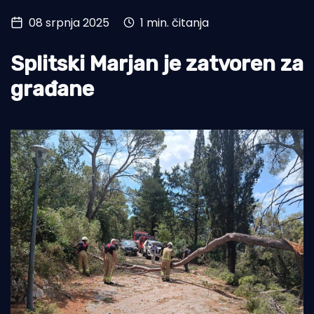
08 srpnja 2025
1 min. čitanja
Turizam i nautika
Pomorstvo
Splitski Marjan je zatvoren za
Ribolov
građane
Ekologija
Tradicija i kultura