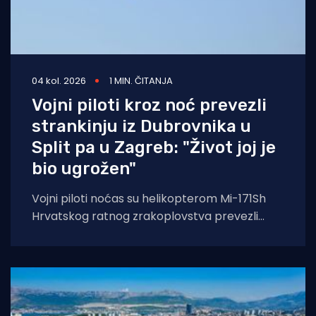
04 kol. 2026
1 MIN. ČITANJA
Vojni piloti kroz noć prevezli
strankinju iz Dubrovnika u
Split pa u Zagreb: "Život joj je
bio ugrožen"
Vojni piloti noćas su helikopterom Mi-171Sh
Hrvatskog ratnog zrakoplovstva prevezli
životno ugroženu stranu državljanku i
medicinski tim iz Opće