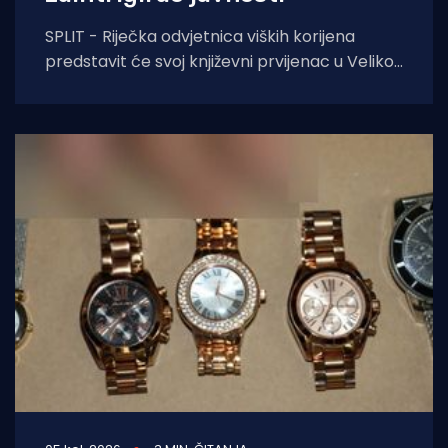
SPLIT - Riječka odvjetnica viških korijena
predstavit će svoj književni prvijenac u Velikoj
dvorani Gradske knjižnice Marka Marulića u
Splitu, u