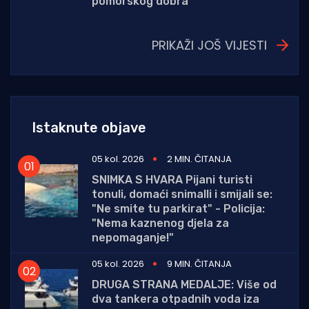
pomorskog dobra
PRIKAŽI JOŠ VIJESTI
Istaknute objave
05 kol. 2026
2 MIN. ČITANJA
SNIMKA S HVARA Pijani turisti
tonuli, domaći snimalli i smijali se:
"Ne smite tu parkirat" - Policija:
"Nema kaznenog djela za
nepomaganje!"
05 kol. 2026
9 MIN. ČITANJA
DRUGA STRANA MEDALJE: Više od
dva tankera otpadnih voda iza