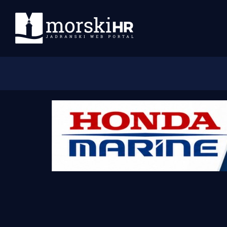
Početna
Morski plus
Morski TV
Obala
Otoci
Turizam i nautika