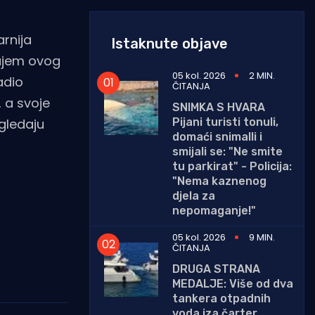
rnija
Istaknute objave
rajem ovog
05 kol. 2026
2 MIN.
adio
ČITANJA
, a svoje
SNIMKA S HVARA
Pijani turisti tonuli,
 gledaju
domaći snimalli i
smijali se: "Ne smite
tu parkirat" - Policija:
"Nema kaznenog
djela za
nepomaganje!"
05 kol. 2026
9 MIN.
ČITANJA
DRUGA STRANA
MEDALJE: Više od dva
tankera otpadnih
voda iza čarter