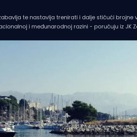
vlja te nastavlja trenirati i dalje stičući brojne vj
acionalnoj i međunarodnoj razini - poručuju iz JK Z