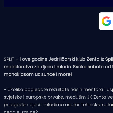
SPLIT -
I ove godine Jedriličarski klub Zenta iz Sp
modelarstva za djecu i mlade. Svake subote od 
monoklasom uz sunce i more!
- Ukoliko pogledate rezultate naših mentora i us
svjetske i europske prvake, međutim JK Zenta v
prilagođen djeci i mladima unutar tehničke kult
negdje, zar ne?