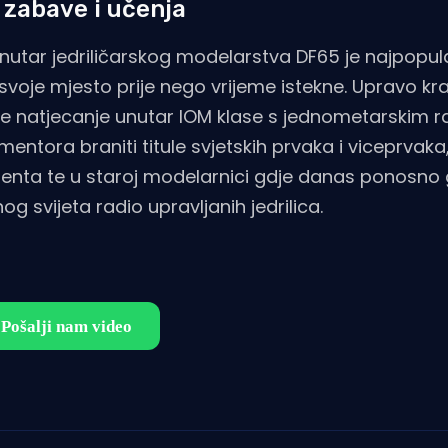
 zabave i učenja
utar jedriličarskog modelarstva DF65 je najpopula
svoje mjesto prije nego vrijeme istekne. Upravo k
ije natjecanje unutar IOM klase s jednometarskim r
ntora braniti titule svjetskih prvaka i viceprvaka
e Zenta te u staroj modelarnici gdje danas ponosno
g svijeta radio upravljanih jedrilica.