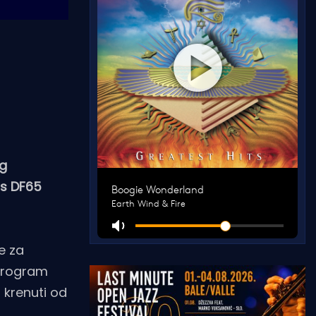
og
 s DF65
e za
 program
 krenuti od