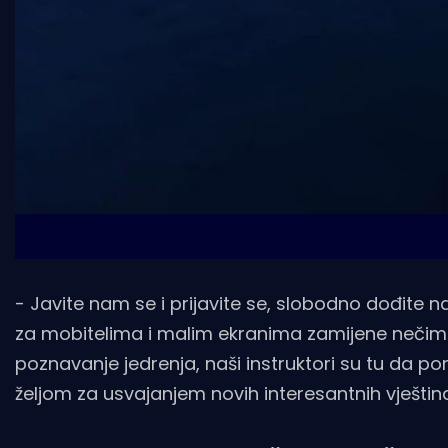
- Javite nam se i prijavite se, slobodno dođite n
za mobitelima i malim ekranima zamijene nečim m
poznavanje jedrenja, naši instruktori su tu da po
željom za usvajanjem novih interesantnih vještina