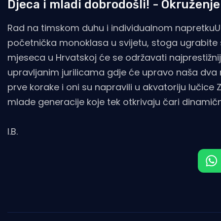
Djeca i mladi dobrodošli! - Okruženje
Rad na timskom duhu i individualnom napretkuUn
početnička monoklasa u svijetu, stoga ugrabite 
mjeseca u Hrvatskoj će se održavati najprestižn
upravljanim jurilicama gdje će upravo naša dva me
prve korake i oni su napravili u akvatoriju lučic
mlade generacije koje tek otkrivaju čari dinamično
I.B.