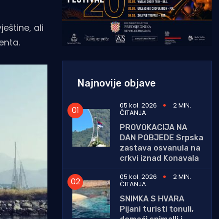
eštine, ali
enta.
Najnovije objave
05 kol. 2026
2 MIN.
ČITANJA
PROVOKACIJA NA
DAN POBJEDE Srpska
zastava osvanula na
crkvi iznad Konavala
05 kol. 2026
2 MIN.
ČITANJA
SNIMKA S HVARA
Pijani turisti tonuli,