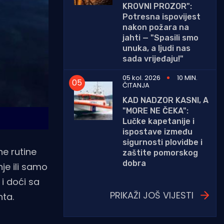
KROVNI PROZOR":
Potresna ispovijest
nakon požara na
jahti — "Spasili smo
unuka, a ljudi nas
sada vrijeđaju!"
05 kol. 2026
10 MIN.
ČITANJA
KAD NADZOR KASNI, A
"MORE NE ČEKA":
Lučke kapetanije i
ispostave između
sigurnosti plovidbe i
ne rutine
zaštite pomorskog
dobra
je ili samo
i doći sa
PRIKAŽI JOŠ VIJESTI
nta.