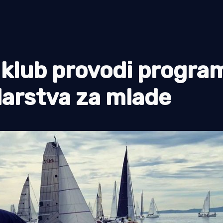
ki klub provodi progra
larstva za mlade