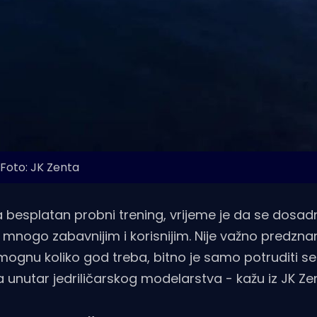
Foto: JK Zenta
a besplatan probni trening, vrijeme je da se dosad
nogo zabavnijim i korisnijim. Nije važno predznan
mognu koliko god treba, bitno je samo potruditi se 
 unutar jedriličarskog modelarstva - kažu iz JK Ze