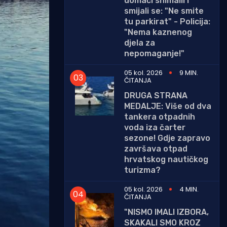
domaći snimalli i
smijali se: "Ne smite
tu parkirat" - Policija:
"Nema kaznenog
djela za
nepomaganje!"
05 kol. 2026
9 MIN.
ČITANJA
DRUGA STRANA
MEDALJE: Više od dva
tankera otpadnih
voda iza čarter
sezone! Gdje zapravo
završava otpad
hrvatskog nautičkog
turizma?
05 kol. 2026
4 MIN.
ČITANJA
"NISMO IMALI IZBORA,
SKAKALI SMO KROZ