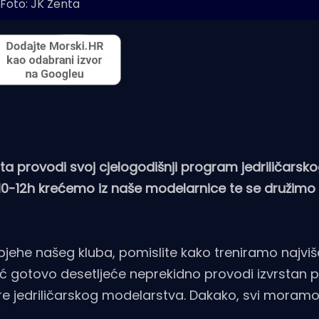
Foto: JK Zenta
lita provodi svoj cjelogodišnji program jedriličarsk
10-12h krećemo iz naše modelarnice te se družimo
pjehe našeg kluba, pomislite kako treniramo najviš
eć gotovo desetljeće neprekidno provodi izvrstan
ure jedriličarskog modelarstva. Dakako, svi moramo