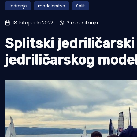
Jedrenje
modelarstvo
Split
Pomorstvo
Ribolov
18 listopada 2022
2 min. čitanja
Ekologija
Splitski jedriličars
Tradicija i kultura
jedriličarskog mode