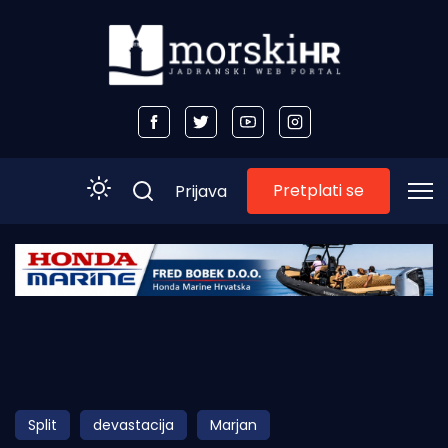
Pretplati se
Prijava
Početna
Morski plus
Morski TV
Obala
Split
devastacija
Marjan
Otoci