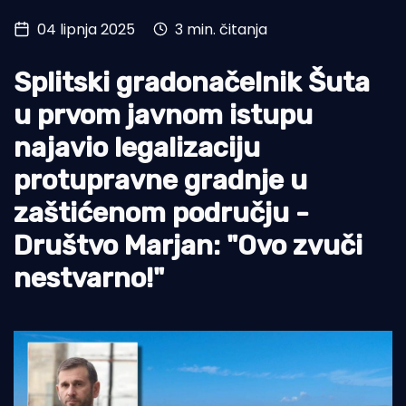
04 lipnja 2025
3 min. čitanja
Turizam i nautika
Pomorstvo
Splitski gradonačelnik Šuta
Ribolov
u prvom javnom istupu
najavio legalizaciju
Ekologija
protupravne gradnje u
Tradicija i kultura
zaštićenom području -
Društvo Marjan: "Ovo zvuči
nestvarno!"