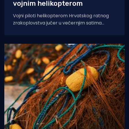
vojnim helikopterom
Vojni piloti helikopterom Hrvatskog ratnog
zrakoplovstva jučer u večernjim satima
prevezli su životno ugroženu trudnicu iz Opće
bolnice Dubrovnik u