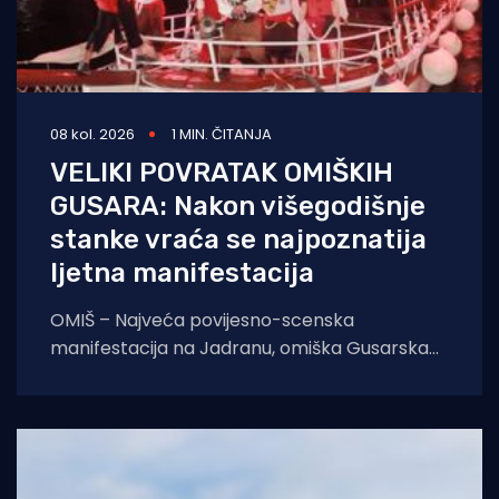
08 kol. 2026
1 MIN. ČITANJA
VELIKI POVRATAK OMIŠKIH
GUSARA: Nakon višegodišnje
stanke vraća se najpoznatija
ljetna manifestacija
OMIŠ – Najveća povijesno-scenska
manifestacija na Jadranu, omiška Gusarska
bitka, službeno se vraća na velika vrata.
Nakon višegodišnje stanke koja