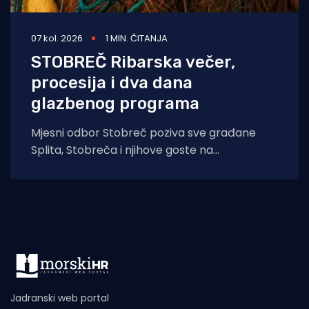
07 kol. 2026
1 MIN. ČITANJA
STOBREČ Ribarska večer,
procesija i dva dana
glazbenog programa
Mjesni odbor Stobreč poziva sve građane
Splita, Stobreča i njihove goste na
tradicionalnu proslavu Ribarske večeri i
blagdana sv. Lovre,
Jadranski web portal