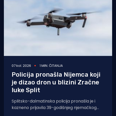
07 kol. 2026
1 MIN. ČITANJA
Policija pronašla Nijemca koji
je dizao dron u blizini Zračne
luke Split
Splitsko-dalmatinska policija pronašla je i
kazneno prijavila 39-godišnjeg njemačkog
državljanina osumnjičenog za nedopušteno