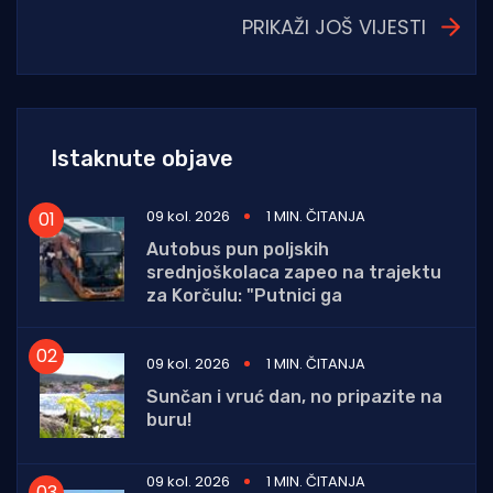
PRIKAŽI JOŠ VIJESTI
Istaknute objave
09 kol. 2026
1 MIN. ČITANJA
Autobus pun poljskih
srednjoškolaca zapeo na trajektu
za Korčulu: "Putnici ga
09 kol. 2026
1 MIN. ČITANJA
Sunčan i vruć dan, no pripazite na
buru!
09 kol. 2026
1 MIN. ČITANJA