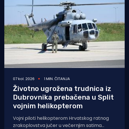
07 kol. 2026
1 MIN. ČITANJA
Životno ugrožena trudnica iz
Dubrovnika prebačena u Split
vojnim helikopterom
Vojni piloti helikopterom Hrvatskog ratnog
zrakoplovstva jučer u večernjim satima