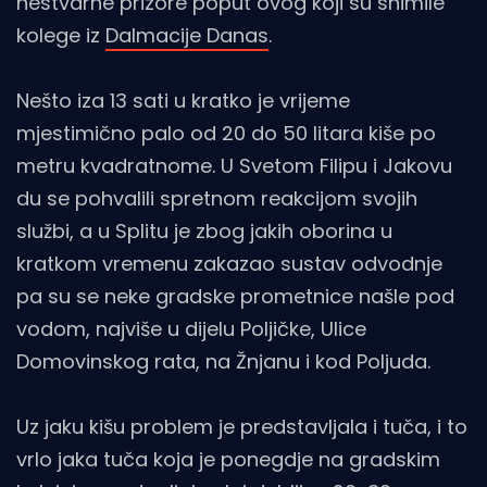
nestvarne prizore poput ovog koji su snimile
kolege iz
Dalmacije Danas
.
Nešto iza 13 sati u kratko je vrijeme
mjestimično palo od 20 do 50 litara kiše po
metru kvadratnome. U Svetom Filipu i Jakovu
du se pohvalili spretnom reakcijom svojih
službi, a u Splitu je zbog jakih oborina u
kratkom vremenu zakazao sustav odvodnje
pa su se neke gradske prometnice našle pod
vodom, najviše u dijelu Poljičke, Ulice
Domovinskog rata, na Žnjanu i kod Poljuda.
Uz jaku kišu problem je predstavljala i tuča, i to
vrlo jaka tuča koja je ponegdje na gradskim