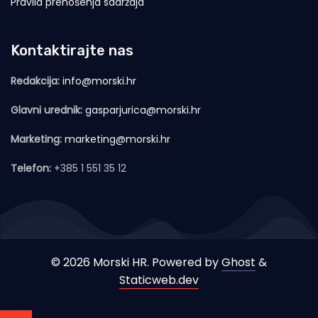
Pravila prenošenja sadržaja
Kontaktirajte nas
Redakcija:
info@morski.hr
Glavni urednik:
gasparjurica@morski.hr
Marketing:
marketing@morski.hr
Telefon:
+385 1 551 35 12
© 2026 Morski HR. Powered by
Ghost
&
Staticweb.dev