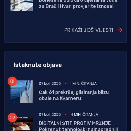
Donesena odluka o cijenama vode
za Brač i Hvar, provjerite iznose!
PRIKAŽI JOŠ VIJESTI
Istaknute objave
07 kol. 2026
1 MIN. ČITANJA
Čak 61 prekršaj glisiranja blizu
obale na Kvarneru
07 kol. 2026
4 MIN. ČITANJA
DIGITALNI ŠTIT PROTIV MRŽNJE
Pokrenut tehnološki najnapredniji