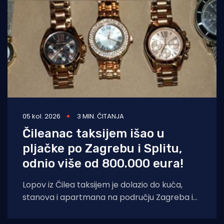
05 kol. 2026
3 MIN. ČITANJA
Čileanac taksijem išao u
pljačke po Zagrebu i Splitu,
odnio više od 800.000 eura!
Lopov iz Čilea taksijem je dolazio do kuća,
stanova i apartmana na području Zagreba i
Splita i počinio znatnu materijalnu