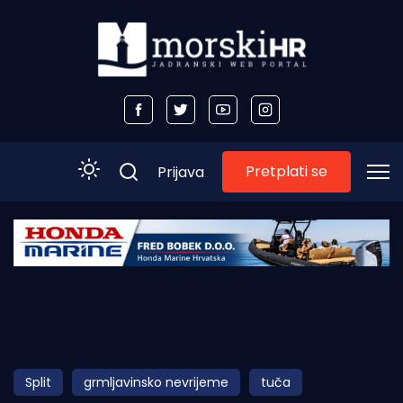
Pretplati se
Prijava
Početna
Morski plus
Morski TV
Obala
Split
grmljavinsko nevrijeme
tuča
Otoci