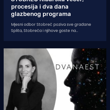
procesija i dva dana
glazbenog programa
Mjesni odbor Stobreč poziva sve građane
Splita, Stobreča i njihove goste na
tradicionalnu proslavu Ribarske večeri i
blagdana sv. Lovre,