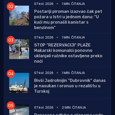
07 kol. 2026
1 MIN. ČITANJA
Postariji piroman izazvao čak pet
požara u Istri u jednom danu: "U
kući mu pronašli kanistar s
benzinom"
07 kol. 2026
1 MIN. ČITANJA
STOP "REZERVACIJI" PLAŽE
Makarski komunalci ponovno
uklanjali ručnike ostavljene preko
noći
07 kol. 2026
1 MIN. ČITANJA
Bivši Jadrolinijin "Dubrovnik" danas
je nasukan i oronuo u rezalištu u
Turskoj
07 kol. 2026
2 MIN. ČITANJA