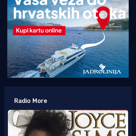
Radio More