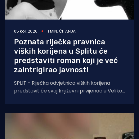
05 kol. 2026
1 MIN. ČITANJA
Poznata riječka pravnica
viških korijena u Splitu će
predstaviti roman koji je već
zaintrigirao javnost!
SPLIT - Riječka odvjetnica viških korijena
predstavit će svoj književni prvijenac u Velikoj
dvorani Gradske knjižnice Marka Marulića u
Splitu, u