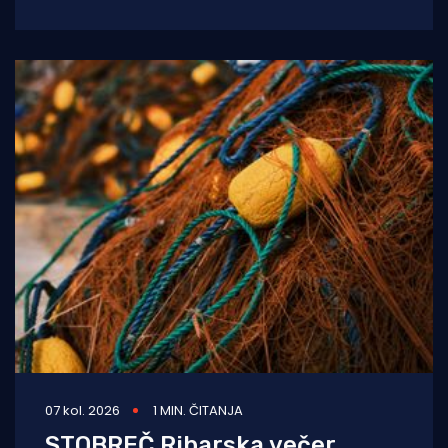
prevezli su životno ugroženu trudnicu iz Opće
bolnice Dubrovnik u
07 kol. 2026
1 MIN. ČITANJA
STOBREČ Ribarska večer,