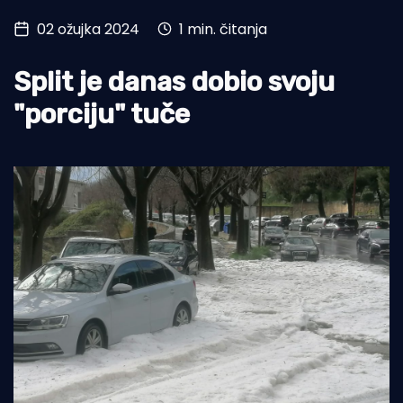
02 ožujka 2024
1 min. čitanja
Turizam i nautika
Pomorstvo
Split je danas dobio svoju
Ribolov
"porciju" tuče
Ekologija
Tradicija i kultura