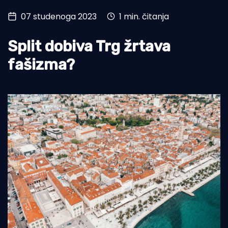
07 studenoga 2023
1 min. čitanja
Turizam i nautika
Pomorstvo
Split dobiva Trg žrtava
Ribolov
fašizma?
Ekologija
Tradicija i kultura