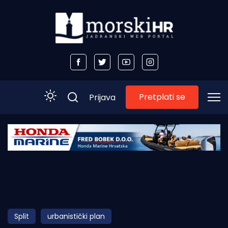
Pretplati se
Prijava
Početna
Morski plus
Morski TV
Obala
Split
urbanistički plan
Otoci