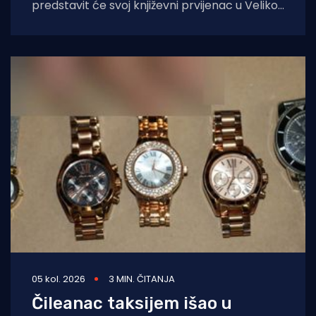
predstavit će svoj književni prvijenac u Velikoj
dvorani Gradske knjižnice Marka Marulića u
Splitu, u
05 kol. 2026
3 MIN. ČITANJA
Čileanac taksijem išao u