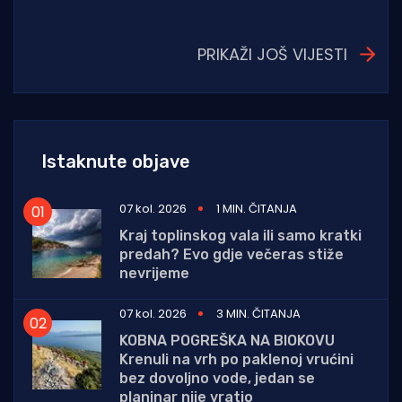
PRIKAŽI JOŠ VIJESTI
Istaknute objave
07 kol. 2026
1 MIN. ČITANJA
Kraj toplinskog vala ili samo kratki
predah? Evo gdje večeras stiže
nevrijeme
07 kol. 2026
3 MIN. ČITANJA
KOBNA POGREŠKA NA BIOKOVU
Krenuli na vrh po paklenoj vrućini
bez dovoljno vode, jedan se
planinar nije vratio