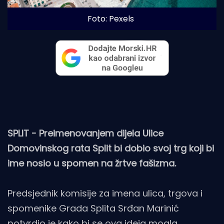
Foto: Pexels
SPLIT - Preimenovanjem dijela Ulice
Domovinskog rata Split bi dobio svoj trg koji bi
ime nosio u spomen na žrtve fašizma.
Predsjednik komisije za imena ulica, trgova i
spomenike Grada Splita Srđan Marinić
potvrdio je kako bi se ova ideja mogla