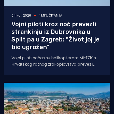
04 kol. 2026
1 MIN. ČITANJA
Vojni piloti kroz noć prevezli
strankinju iz Dubrovnika u
Split pa u Zagreb: "Život joj je
bio ugrožen"
Vojni piloti noćas su helikopterom Mi-171Sh
Hrvatskog ratnog zrakoplovstva prevezli
životno ugroženu stranu državljanku i
medicinski tim iz Opće