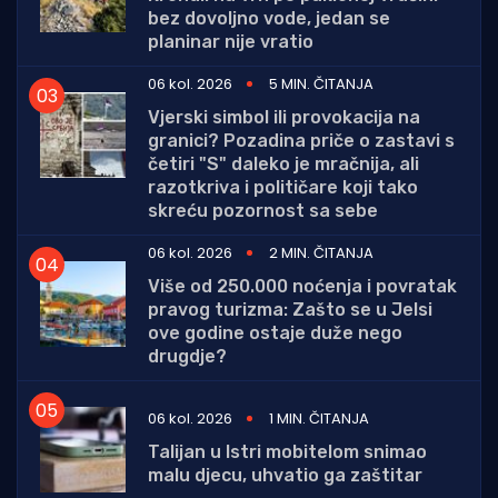
bez dovoljno vode, jedan se
planinar nije vratio
06 kol. 2026
5 MIN. ČITANJA
Vjerski simbol ili provokacija na
granici? Pozadina priče o zastavi s
četiri "S" daleko je mračnija, ali
razotkriva i političare koji tako
skreću pozornost sa sebe
06 kol. 2026
2 MIN. ČITANJA
Više od 250.000 noćenja i povratak
pravog turizma: Zašto se u Jelsi
ove godine ostaje duže nego
drugdje?
06 kol. 2026
1 MIN. ČITANJA
Talijan u Istri mobitelom snimao
malu djecu, uhvatio ga zaštitar