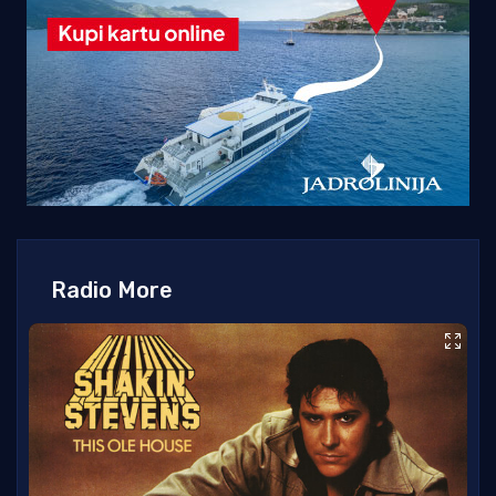
Radio More