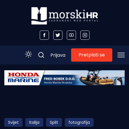
Pretplati se
Prijava
Početna
Morski plus
Morski TV
Obala
Svijet
Italija
Split
fotografija
Otoci