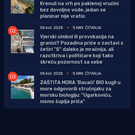
Krenuli na vrh po paklenoj vrućini
bez dovoljno vode, jedan se
planinar nije vratio
06 kol. 2026
5 MIN. ČITANJA
Vjerski simbol ili provokacija na
granici? Pozadina priče o zastavi s
četiri "S" daleko je mračnija, ali
razotkriva i političare koji tako
skreću pozornost sa sebe
06 kol. 2026
5 MIN. ČITANJA
ZAŠTITA MORA 'Bacači' BIO kugli u
more odgovorili stručnjaku za
morsku biologiju: "Ugarkoviću,
nismo šuplja priča"