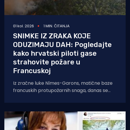
01 kol. 2026
1 MIN. ČITANJA
SNIMKE IZ ZRAKA KOJE
ODUZIMAJU DAH: Pogledajte
kako hrvatski piloti gase
strahovite požare u
Francuskoj
Iz zračne luke Nîmes-Garons, matične baze
francuskih protupožarnih snaga, danas se
javio kapetan hrvatske posade Canadaira
bojnik Igor Mindoljević: