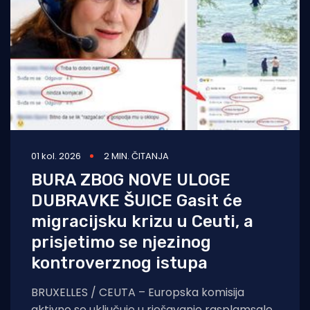
01 kol. 2026
2 MIN. ČITANJA
BURA ZBOG NOVE ULOGE
DUBRAVKE ŠUICE Gasit će
migracijsku krizu u Ceuti, a
prisjetimo se njezinog
kontroverznog istupa
BRUXELLES / CEUTA – Europska komisija
aktivno se uključuje u rješavanje rasplamsale