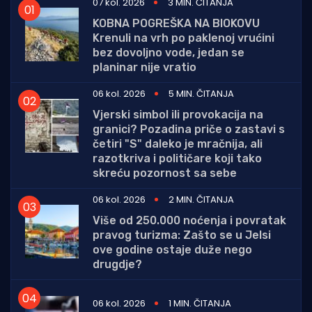
07 kol. 2026
3 MIN. ČITANJA
KOBNA POGREŠKA NA BIOKOVU
Krenuli na vrh po paklenoj vrućini
bez dovoljno vode, jedan se
planinar nije vratio
06 kol. 2026
5 MIN. ČITANJA
Vjerski simbol ili provokacija na
granici? Pozadina priče o zastavi s
četiri "S" daleko je mračnija, ali
razotkriva i političare koji tako
skreću pozornost sa sebe
06 kol. 2026
2 MIN. ČITANJA
Više od 250.000 noćenja i povratak
pravog turizma: Zašto se u Jelsi
ove godine ostaje duže nego
drugdje?
06 kol. 2026
1 MIN. ČITANJA