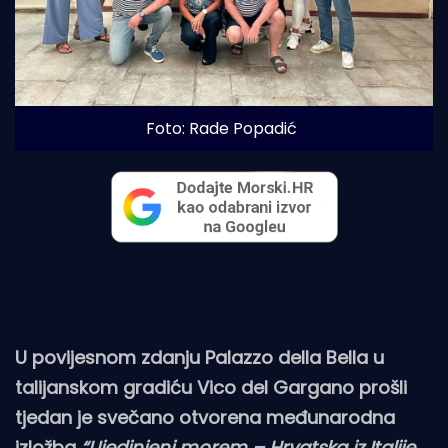
Foto: Rade Popadić
U povijesnom zdanju Palazzo della Bella u
talijanskom gradiću Vico del Gargano prošli
tjedan je svečano otvorena međunarodna
izložba
“Ujedinjeni morem – Hrvatska iz Italije,