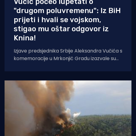
Vučić počeo lupetati o
"drugom poluvremenu": Iz BiH
prijeti i hvali se vojskom,
stigao mu oštar odgovor iz
Knina!
Izjave predsjednika Srbije Aleksandra Vučića s
komemoracije u Mrkonjić Gradu izazvale su
val reakcija u hrvatskom političkom vrhu.
Vučić je