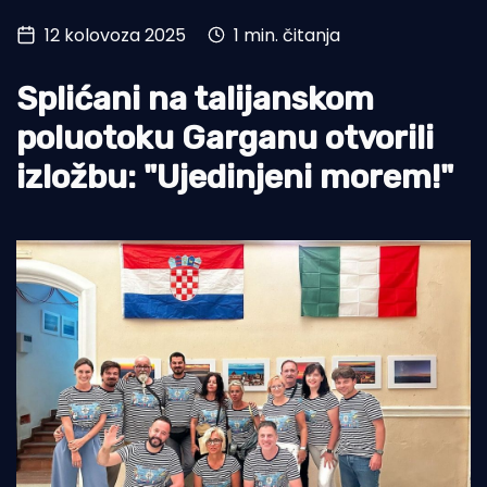
12 kolovoza 2025
1 min. čitanja
Turizam i nautika
Pomorstvo
Splićani na talijanskom
Ribolov
poluotoku Garganu otvorili
izložbu: "Ujedinjeni morem!"
Ekologija
Tradicija i kultura