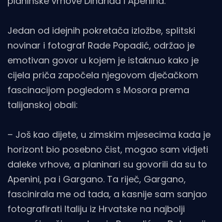
planinske vrhove Dinarida i Apenina.
Jedan od idejnih pokretača izložbe, splitski
novinar i fotograf Rade Popadić, održao je
emotivan govor u kojem je istaknuo kako je
cijela priča započela njegovom dječačkom
fascinacijom pogledom s Mosora prema
talijanskoj obali:
– Još kao dijete, u zimskim mjesecima kada je
horizont bio posebno čist, mogao sam vidjeti
daleke vrhove, a planinari su govorili da su to
Apenini, pa i Gargano. Ta riječ, Gargano,
fascinirala me od tada, a kasnije sam sanjao
fotografirati Italiju iz Hrvatske na najbolji