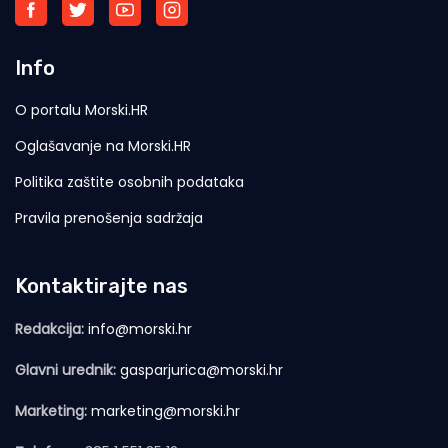
Info
O portalu Morski.HR
Oglašavanje na Morski.HR
Politika zaštite osobnih podataka
Pravila prenošenja sadržaja
Kontaktirajte nas
Redakcija:
info@morski.hr
Glavni urednik:
gasparjurica@morski.hr
Marketing:
marketing@morski.hr