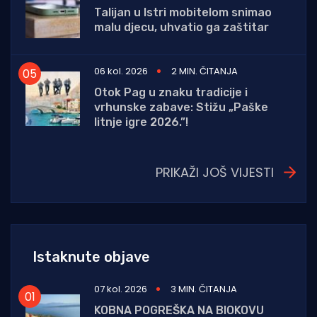
Talijan u Istri mobitelom snimao
malu djecu, uhvatio ga zaštitar
06 kol. 2026
2 MIN. ČITANJA
Otok Pag u znaku tradicije i
vrhunske zabave: Stižu „Paške
litnje igre 2026.”!
PRIKAŽI JOŠ VIJESTI
Istaknute objave
07 kol. 2026
3 MIN. ČITANJA
KOBNA POGREŠKA NA BIOKOVU