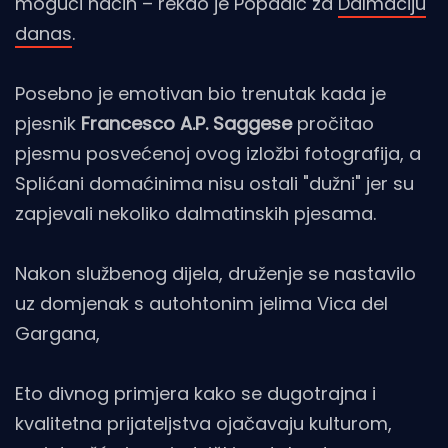
mogući način – rekao je Popadić za
Dalmaciju
danas
.
Posebno je emotivan bio trenutak kada je
pjesnik
Francesco A.P. Saggese
pročitao
pjesmu posvećenoj ovog izložbi fotografija, a
Splićani domaćinima nisu ostali "dužni" jer su
zapjevali nekoliko dalmatinskih pjesama.
Nakon službenog dijela, druženje se nastavilo
uz domjenak s autohtonim jelima Vica del
Gargana,
Eto divnog primjera kako se dugotrajna i
kvalitetna prijateljstva ojačavaju kulturom,