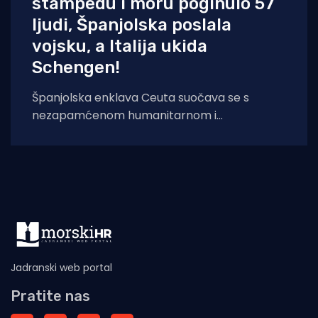
stampedu i moru poginulo 57
ljudi, Španjolska poslala
vojsku, a Italija ukida
Schengen!
Španjolska enklava Ceuta suočava se s
nezapamćenom humanitarnom i
sigurnosnom krizom nakon što je čak 60.000
migranata s područja
Jadranski web portal
Pratite nas