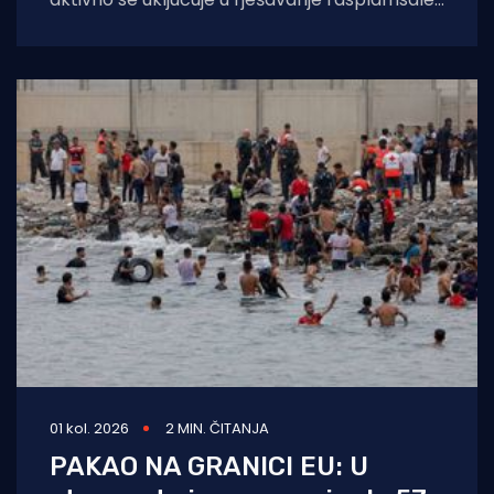
migracijske krize u španjolskoj enklavi Ceuti.
Odlukom predsjednice EK Ursule
01 kol. 2026
2 MIN. ČITANJA
PAKAO NA GRANICI EU: U