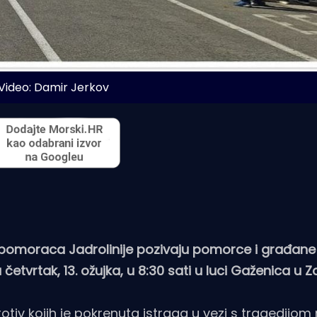
Video: Damir Jerkov
t pomoraca Jadrolinije pozivaju pomorce i građane
četvrtak, 13. ožujka, u 8:30 sati u luci Gaženica u Z
tiv kojih je pokrenuta istraga u vezi s tragedijom 