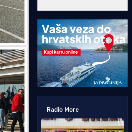
Radio More