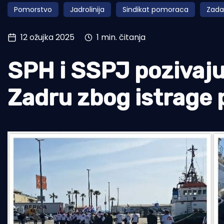
Pomorstvo
Jadrolinija
Sindikat pomoraca
Zada
Pomorstvo
Ribolov
12 ožujka 2025
1 min. čitanja
Ekologija
SPH i SSPJ pozivaju
Tradicija i kultura
Zadru zbog istrage 