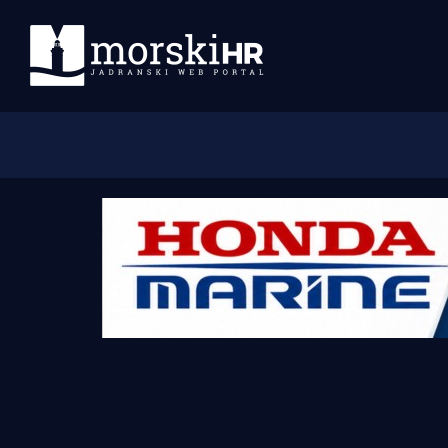
Početna
Morski plus
Morski TV
Obala
Otoci
Turizam i nautika