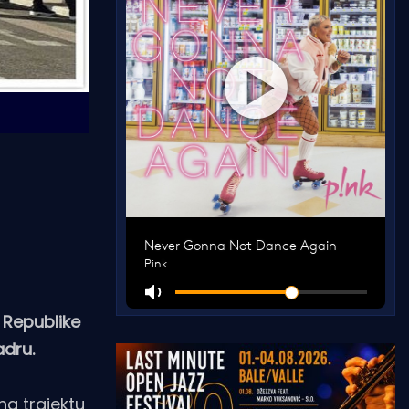
 Republike
adru.
na trajektu