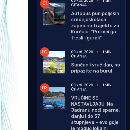
09 kol. 2026
1 MIN.
ČITANJA
Autobus pun poljskih
srednjoškolaca
zapeo na trajektu za
Korčulu: "Putnici ga
tresli i gurali"
09 kol. 2026
1 MIN.
ČITANJA
Sunčan i vruć dan, no
pripazite na buru!
09 kol. 2026
1 MIN.
ČITANJA
VRUĆINE SE
NASTAVLJAJU: Na
Jadranu noći sparne,
danju i do 37
stupnjeva – evo gdje
je moguć lokalni