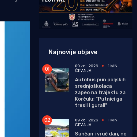
Najnovije objave
09 kol. 2026
1 MIN.
ČITANJA
Autobus pun poljskih
srednjoškolaca
zapeo na trajektu za
Korčulu: "Putnici ga
tresli i gurali"
09 kol. 2026
1 MIN.
ČITANJA
Sunčan i vruć dan, no