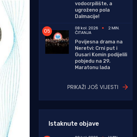
vodocrpilište, a
ugroženo pola
Dalmacije!
08 kol. 2026
2 MIN.
ČITANJA
Povijesna drama na
Neretvi: Crni put i
Gusari Komin podijelili
pobjedu na 29.
Maratonu lađa
PRIKAŽI JOŠ VIJESTI
Istaknute objave