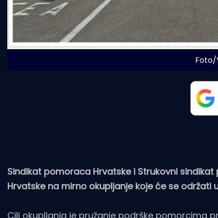
Foto/
Sindikat pomoraca Hrvatske i Strukovni sindika
Hrvatske na mirno okupljanje koje će se održati u 
Cilj okupljanja je pružanje podrške pomorcima pro