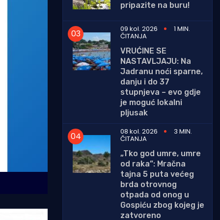
pripazite na buru!
09 kol. 2026
1 MIN.
ČITANJA
VRUĆINE SE
NASTAVLJAJU: Na
Jadranu noći sparne,
danju i do 37
stupnjeva – evo gdje
je moguć lokalni
pljusak
08 kol. 2026
3 MIN.
ČITANJA
„Tko god umre, umre
od raka”: Mračna
tajna 5 puta većeg
brda otrovnog
otpada od onog u
Gospiću zbog kojeg je
zatvoreno