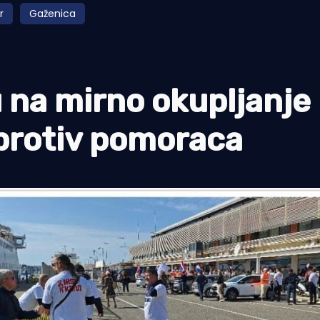
r
Gaženica
 na mirno okupljanje
protiv pomoraca