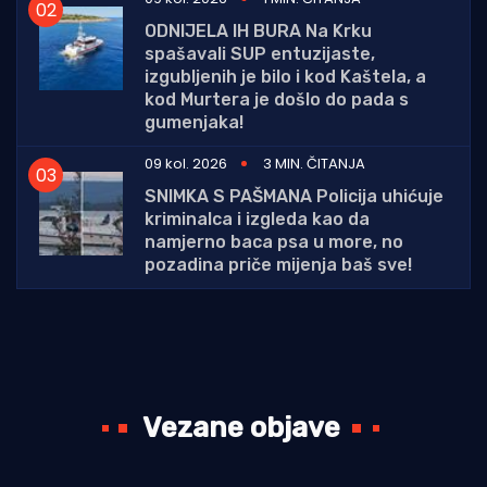
ODNIJELA IH BURA Na Krku
spašavali SUP entuzijaste,
izgubljenih je bilo i kod Kaštela, a
kod Murtera je došlo do pada s
gumenjaka!
09 kol. 2026
3 MIN. ČITANJA
SNIMKA S PAŠMANA Policija uhićuje
kriminalca i izgleda kao da
namjerno baca psa u more, no
pozadina priče mijenja baš sve!
Vezane objave