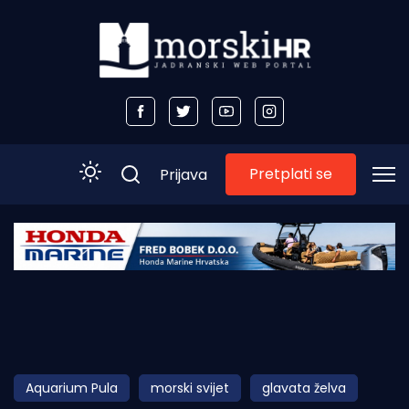
Pretplati se
Prijava
Početna
Morski plus
Morski TV
Obala
Aquarium Pula
morski svijet
glavata želva
Otoci