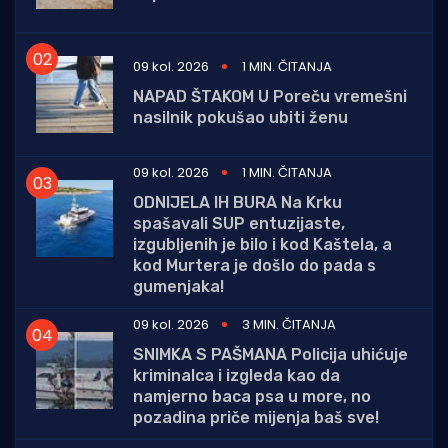
09 kol. 2026
1 MIN. ČITANJA
NAPAD ŠTAKOM U Poreču vremešni
nasilnik pokušao ubiti ženu
09 kol. 2026
1 MIN. ČITANJA
ODNIJELA IH BURA Na Krku
spašavali SUP entuzijaste,
izgubljenih je bilo i kod Kaštela, a
kod Murtera je došlo do pada s
gumenjaka!
09 kol. 2026
3 MIN. ČITANJA
SNIMKA S PAŠMANA Policija uhićuje
kriminalca i izgleda kao da
namjerno baca psa u more, no
pozadina priče mijenja baš sve!