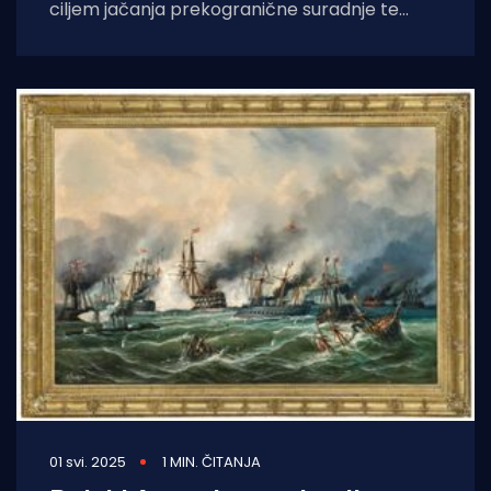
ciljem jačanja prekogranične suradnje te
razvoja zajedničkih rješenja za upravljanje sve
masovnijim
01 svi. 2025
1 MIN. ČITANJA