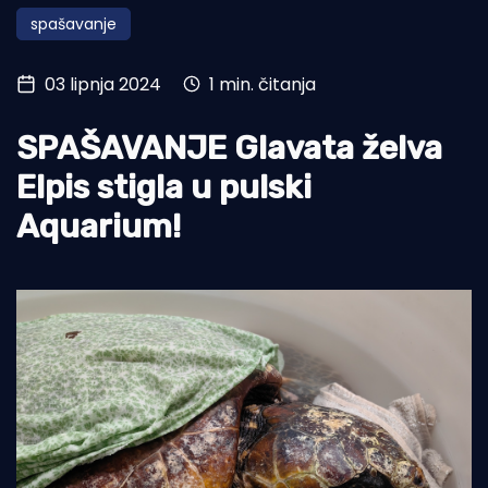
spašavanje
Turizam i nautika
Pomorstvo
03 lipnja 2024
1 min. čitanja
Ribolov
SPAŠAVANJE Glavata želva
Ekologija
Elpis stigla u pulski
Tradicija i kultura
Aquarium!