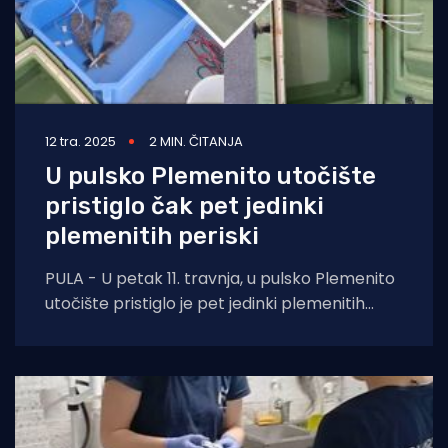
12 tra. 2025
2 MIN. ČITANJA
U pulsko Plemenito utočište
pristiglo čak pet jedinki
plemenitih periski
PULA - U petak 11. travnja, u pulsko Plemenito
utočište pristiglo je pet jedinki plemenitih
periski (Pinna nobilis) duljine ljuštura od