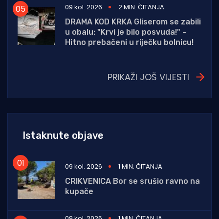
09 kol. 2026
2 MIN. ČITANJA
DRAMA KOD KRKA Gliserom se zabili
u obalu: "Krvi je bilo posvuda!" -
Hitno prebačeni u riječku bolnicu!
PRIKAŽI JOŠ VIJESTI
Istaknute objave
09 kol. 2026
1 MIN. ČITANJA
CRIKVENICA Bor se srušio ravno na
kupače
09 kol. 2026
1 MIN. ČITANJA