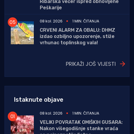
Ribarska večer ispred obnovljene
Peškarije
08 kol. 2026
1 MIN. ČITANJA
CRVENI ALARM ZA OBALU: DHMZ
izdao ozbiljno upozorenje, stiže
vrhunac toplinskog vala!
PRIKAŽI JOŠ VIJESTI
Istaknute objave
08 kol. 2026
1 MIN. ČITANJA
VELIKI POVRATAK OMIŠKIH GUSARA:
Nakon višegodišnje stanke vraća