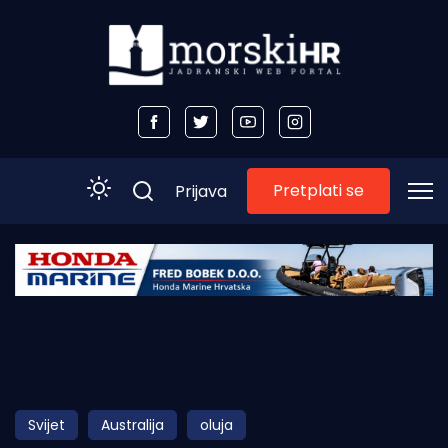
Pretplati se
Prijava
Početna
Morski plus
Morski TV
Obala
Svijet
Australija
oluja
Otoci