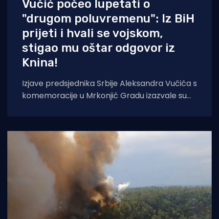
Vučić počeo lupetati o
"drugom poluvremenu": Iz BiH
prijeti i hvali se vojskom,
stigao mu oštar odgovor iz
Knina!
Izjave predsjednika Srbije Aleksandra Vučića s
komemoracije u Mrkonjić Gradu izazvale su
val reakcija u hrvatskom političkom vrhu.
Vučić je