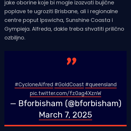
jake oborine koje bi mogle izazvati bujične
poplave te ugroziti Brisbane, ali i regionalne
centre poput Ipswicha, Sunshine Coasta i
Gympieja. Alfreda, dakle treba shvatiti prilično
ozbiljno.
#CycloneAlfred
#GoldCoast
#queensland
pic.twitter.com/fz0ag4XznW
— Bforbisham (@bforbisham)
March 7, 2025