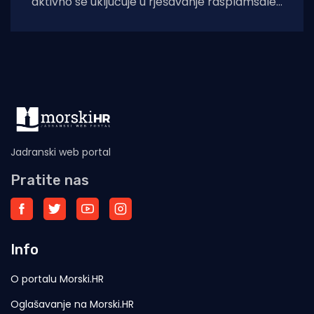
aktivno se uključuje u rješavanje rasplamsale
migracijske krize u španjolskoj enklavi Ceuti.
Odlukom predsjednice EK Ursule
Jadranski web portal
Pratite nas
Info
O portalu Morski.HR
Oglašavanje na Morski.HR