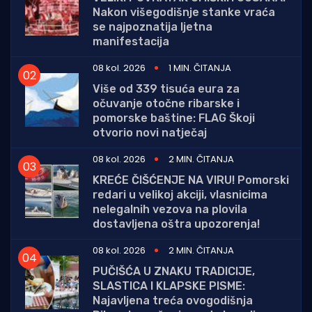
Nakon višegodišnje stanke vraća
se najpoznatija ljetna
manifestacija
08 kol. 2026
1 MIN. ČITANJA
Više od 339 tisuća eura za
očuvanje otočne ribarske i
pomorske baštine: FLAG Škoji
otvorio novi natječaj
08 kol. 2026
2 MIN. ČITANJA
KREĆE ČIŠĆENJE NA VIRU! Pomorski
redari u velikoj akciji, vlasnicima
nelegalnih vezova na plovila
dostavljena oštra upozorenja!
08 kol. 2026
2 MIN. ČITANJA
PUČIŠĆA U ZNAKU TRADICIJE,
SLASTICA I KLAPSKE PISME:
Najavljena treća ovogodišnja