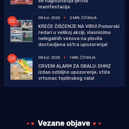
se najpoznatija ljetna
manifestacija
08 kol. 2026
2 MIN. ČITANJA
KREĆE ČIŠĆENJE NA VIRU! Pomorski
redari u velikoj akciji, vlasnicima
nelegalnih vezova na plovila
dostavljena oštra upozorenja!
08 kol. 2026
1 MIN. ČITANJA
CRVENI ALARM ZA OBALU: DHMZ
izdao ozbiljno upozorenje, stiže
vrhunac toplinskog vala!
Vezane objave