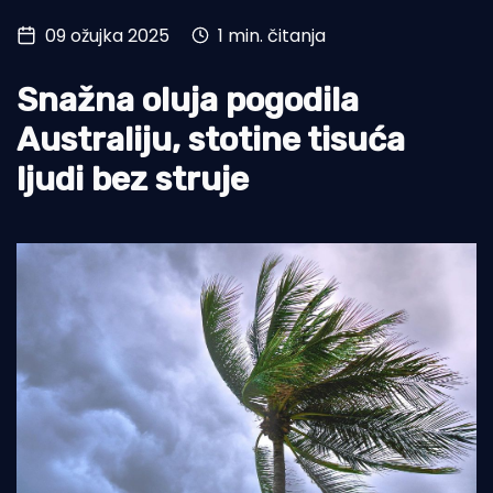
09 ožujka 2025
1 min. čitanja
Turizam i nautika
Pomorstvo
Snažna oluja pogodila
Ribolov
Australiju, stotine tisuća
ljudi bez struje
Ekologija
Tradicija i kultura