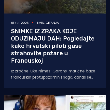
01 kol. 2026
1 MIN. ČITANJA
SNIMKE IZ ZRAKA KOJE
ODUZIMAJU DAH: Pogledajte
kako hrvatski piloti gase
strahovite požare u
Francuskoj
Iz zračne luke Nîmes-Garons, matične baze
francuskih protupožarnih snaga, danas se
javio kapetan hrvatske posade Canadaira
bojnik Igor Mindoljević: