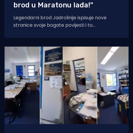
brod u Maratonu lađa!"
Legendarni brod Jadrolinije ispisuje nove
stranice svoje bogate povijesti i to
sudjelovanjem u Maratonu lađa! Premuda se
trenutačno nalazi u