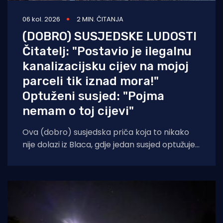
06 kol. 2026
2 MIN. ČITANJA
(DOBRO) SUSJEDSKE LUDOSTI
Čitatelj: "Postavio je ilegalnu
kanalizacijsku cijev na mojoj
parceli tik iznad mora!"
Optuženi susjed: "Pojma
nemam o toj cijevi"
Ova (dobro) susjedska priča koja to nikako
nije dolazi iz Blaca, gdje jedan susjed optužuje
onog do sebe za razvlačenje