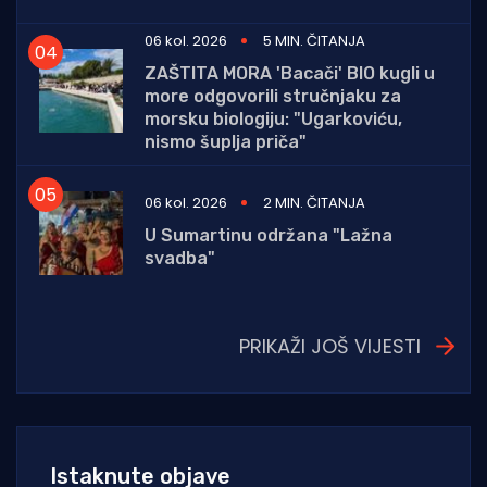
06 kol. 2026
5 MIN. ČITANJA
ZAŠTITA MORA 'Bacači' BIO kugli u
more odgovorili stručnjaku za
morsku biologiju: "Ugarkoviću,
nismo šuplja priča"
06 kol. 2026
2 MIN. ČITANJA
U Sumartinu održana "Lažna
svadba"
PRIKAŽI JOŠ VIJESTI
Istaknute objave