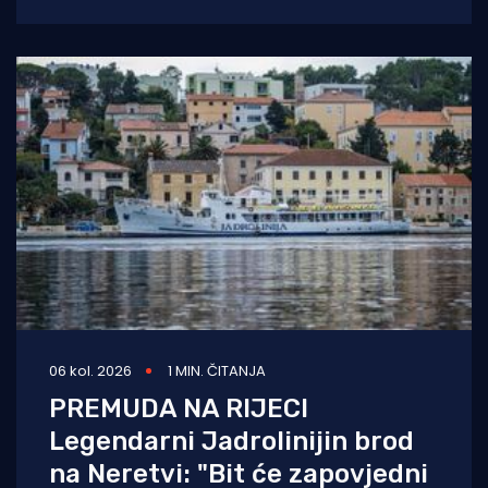
od oko 1.050 metara. Muškarac je
06 kol. 2026
1 MIN. ČITANJA
PREMUDA NA RIJECI
Legendarni Jadrolinijin brod
na Neretvi: "Bit će zapovjedni