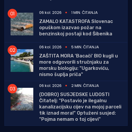
06 kol. 2026
1 MIN. ČITANJA
ZAMALO KATASTROFA Slovenac
opuškom izazvao požar na
benzinskoj postaji kod Šibenika
06 kol. 2026
5 MIN. ČITANJA
ZAŠTITA MORA 'Bacači' BIO kugli u
more odgovorili stručnjaku za
morsku biologiju: "Ugarkoviću,
nismo šuplja priča"
06 kol. 2026
2 MIN. ČITANJA
(DOBRO) SUSJEDSKE LUDOSTI
Čitatelj: "Postavio je ilegalnu
kanalizacijsku cijev na mojoj parceli
tik iznad mora!" Optuženi susjed:
"Pojma nemam o toj cijevi"