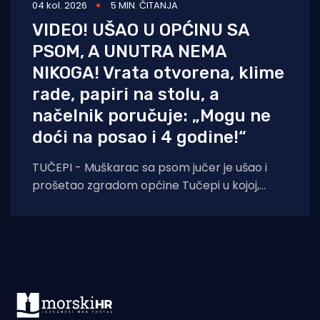
04 kol. 2026
5 MIN. ČITANJA
VIDEO! UŠAO U OPĆINU SA
PSOM, A UNUTRA NEMA
NIKOGA! Vrata otvorena, klime
rade, papiri na stolu, a
načelnik poručuje: „Mogu ne
doći na posao i 4 godine!“
TUČEPI - Muškarac sa psom jučer je ušao i
prošetao zgradom općine Tučepi u kojoj,
barem u trenutku snimanja na radnom