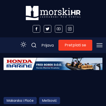
Pretplati se
Prijava
Početna
Morski plus
Morski TV
Obala
Makarska i Ploče
Metković
Otoci