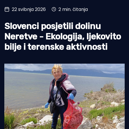
22 svibnja 2026
2 min. čitanja
Turizam i nautika
Pomorstvo
Slovenci posjetili dolinu
Ribolov
Neretve - Ekologija, ljekovito
bilje i terenske aktivnosti
Ekologija
Tradicija i kultura