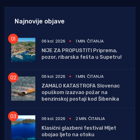
Najnovije objave
06 kol. 2026
1 MIN. ČITANJA
NIJE ZA PROPUSTITI Priprema,
pozor, ribarska fešta u Supetru!
06 kol. 2026
1 MIN. ČITANJA
ZAMALO KATASTROFA Slovenac
opuškom izazvao požar na
benzinskoj postaji kod Šibenika
06 kol. 2026
2 MIN. ČITANJA
Klasični glazbeni festival Mljet
obojao ljeto na otoku