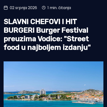
02 srpnja 2026
1 min. čitanja
Turizam i nautika
Pomorstvo
SLAVNI CHEFOVI I HIT
Ribolov
BURGERI Burger Festival
preuzima Vodice: "Street
Ekologija
food u najboljem izdanju"
Tradicija i kultura