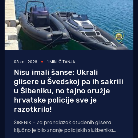
03 kol. 2026
1 MIN. ČITANJA
Nisu imali šanse: Ukrali
glisere u Švedskoj pa ih sakrili
u Šibeniku, no tajno oružje
hrvatske policije sve je
razotkrilo!
ŠIBENIK - Za pronalazak otuđenih glisera
ključno je bilo znanje policijskih službenika
stečeno na međunarodnoj edukaciji. Policijski