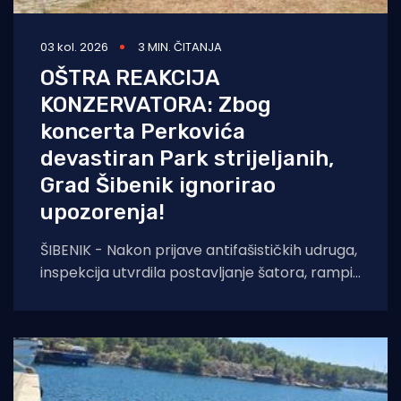
03 kol. 2026
3 MIN. ČITANJA
OŠTRA REAKCIJA
KONZERVATORA: Zbog
koncerta Perkovića
devastiran Park strijeljanih,
Grad Šibenik ignorirao
upozorenja!
ŠIBENIK - Nakon prijave antifašističkih udruga,
inspekcija utvrdila postavljanje šatora, rampi i
sječu stabala na mjestu pogibije Rade
Končara. Izrečeno rješenje