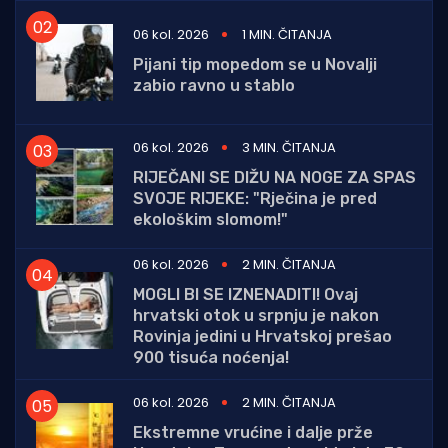
06 kol. 2026
1 MIN. ČITANJA
Pijani tip mopedom se u Novalji
zabio ravno u stablo
06 kol. 2026
3 MIN. ČITANJA
RIJEČANI SE DIŽU NA NOGE ZA SPAS
SVOJE RIJEKE: "Rječina je pred
ekološkim slomom!"
06 kol. 2026
2 MIN. ČITANJA
MOGLI BI SE IZNENADITI! Ovaj
hrvatski otok u srpnju je nakon
Rovinja jedini u Hrvatskoj prešao
900 tisuća noćenja!
06 kol. 2026
2 MIN. ČITANJA
Ekstremne vrućine i dalje prže