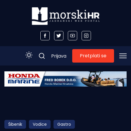
Pretplati se
Prijava
Početna
Morski plus
Morski TV
Obala
Šibenik
Vodice
Gastro
Otoci