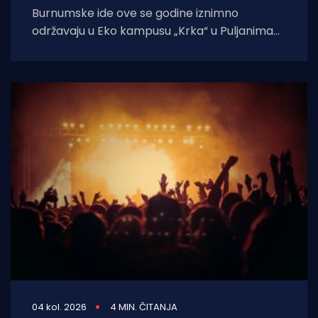
Burnumske ide ove se godine iznimno
održavaju u Eko kampusu „Krka“ u Puljanima
zbog konzervatorskih radova na dosadašnjoj
lokaciji, rimskom
04 kol. 2026
4 MIN. ČITANJA