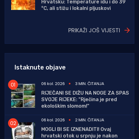
Hrvatsku: Temperature idu i do 39
°C, ali stižu i lokalni pljuskovi
PRIKAŽI JOŠ VIJESTI
Istaknute objave
06 kol. 2026
3 MIN. ČITANJA
RIJEČANI SE DIŽU NA NOGE ZA SPAS
SVOJE RIJEKE: "Rječina je pred
ekološkim slomom!"
06 kol. 2026
2 MIN. ČITANJA
MOGLI BI SE IZNENADITI! Ovaj
hrvatski otok u srpnju je nakon