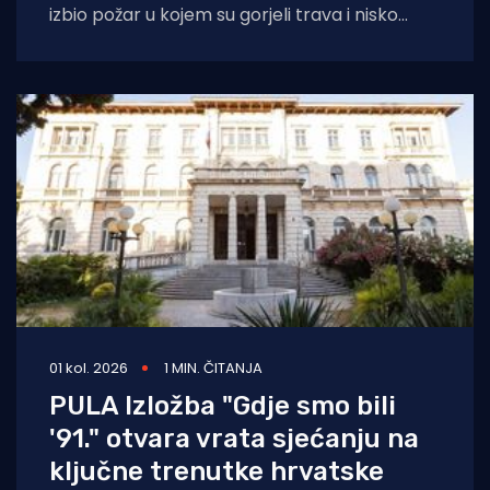
izbio požar u kojem su gorjeli trava i nisko
raslinje. Dojava o
01 kol. 2026
1 MIN. ČITANJA
PULA Izložba "Gdje smo bili
'91." otvara vrata sjećanju na
ključne trenutke hrvatske