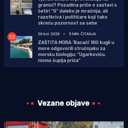
granici? Pozadina priče o zastavi s
četiri "S" daleko je mračnija, ali
razotkriva i političare koji tako
skreću pozornost sa sebe
06 kol. 2026
5 MIN. ČITANJA
ZAŠTITA MORA 'Bacači' BIO kugli u
more odgovorili stručnjaku za
morsku biologiju: "Ugarkoviću,
nismo šuplja priča"
Vezane objave