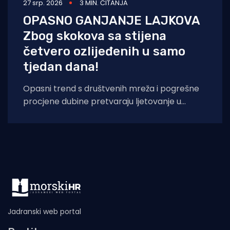
27 srp. 2026
3 MIN. ČITANJA
OPASNO GANJANJE LAJKOVA
Zbog skokova sa stijena
četvero ozlijeđenih u samo
tjedan dana!
Opasni trend s društvenih mreža i pogrešne
procjene dubine pretvaraju ljetovanje u
noćnu moru: Hitna pomoć u Puli bilježi porast
Jadranski web portal