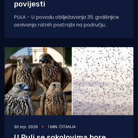
povijesti
PULA - U povodu obilježavanja 35. godišnjice
osnivanja ratnih postrojbi na području
Republike Hrvatske, a u sklopu proslave Dana
pobjede i
30 srp. 2026
1 MIN. ČITANJA
U Puli se sokolovima bore