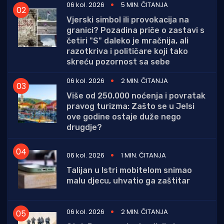
06 kol. 2026
5 MIN. ČITANJA
Vjerski simbol ili provokacija na
granici? Pozadina priče o zastavi s
četiri "S" daleko je mračnija, ali
razotkriva i političare koji tako
skreću pozornost sa sebe
06 kol. 2026
2 MIN. ČITANJA
Više od 250.000 noćenja i povratak
pravog turizma: Zašto se u Jelsi
ove godine ostaje duže nego
drugdje?
06 kol. 2026
1 MIN. ČITANJA
Talijan u Istri mobitelom snimao
malu djecu, uhvatio ga zaštitar
06 kol. 2026
2 MIN. ČITANJA