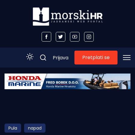
Pretplati se
Prijava
Početna
Morski plus
Morski TV
Obala
Pula
napad
Otoci