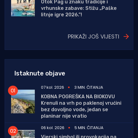
Otok Pag u znaku tradicije i
vrhunske zabave: Stižu „Paške
litnje igre 2026.”!
PRIKAŽI JOŠ VIJESTI
Istaknute objave
07 kol. 2026
3 MIN. ČITANJA
KOBNA POGREŠKA NA BIOKOVU
Krenuli na vrh po paklenoj vrućini
bez dovoljno vode, jedan se
planinar nije vratio
06 kol. 2026
5 MIN. ČITANJA
Vjerski simbol ili provokacija na