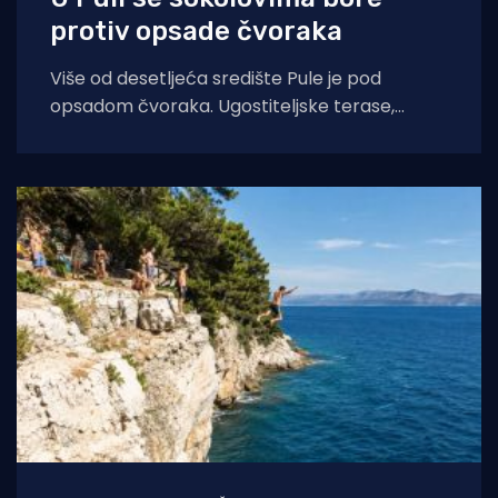
protiv opsade čvoraka
Više od desetljeća središte Pule je pod
opsadom čvoraka. Ugostiteljske terase,
automobili, prometnice zasuti su njihovim
izmetom a u toplije