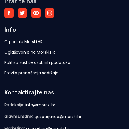
Pratite nas
Info
O portalu Morski.HR
Oglašavanje na Morski.HR
Politika zaštite osobnih podataka
Pravila prenošenja sadržaja
Kontaktirajte nas
Redakcija:
info@morski.hr
Glavni urednik:
gasparjurica@morski.hr
Marketing:
marketing@morski.hr