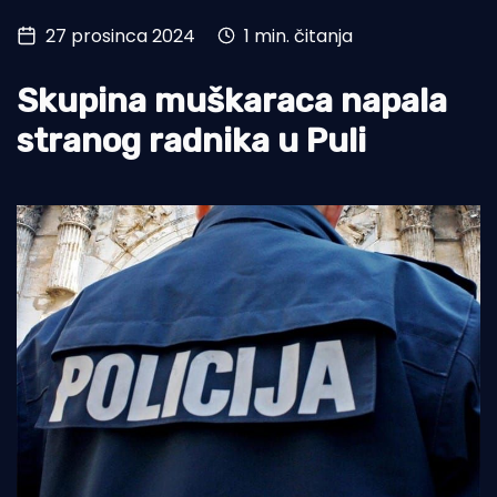
27 prosinca 2024
1 min. čitanja
Turizam i nautika
Pomorstvo
Skupina muškaraca napala
Ribolov
stranog radnika u Puli
Ekologija
Tradicija i kultura