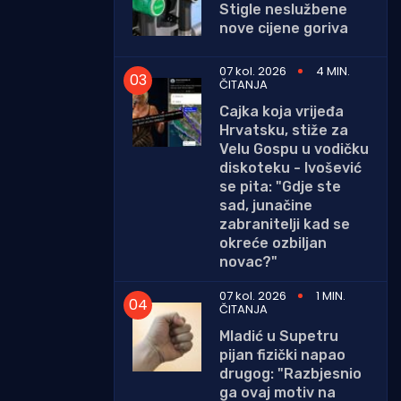
Stigle neslužbene
nove cijene goriva
07 kol. 2026
4 MIN.
ČITANJA
Cajka koja vrijeđa
Hrvatsku, stiže za
Velu Gospu u vodičku
diskoteku - Ivošević
se pita: "Gdje ste
sad, junačine
zabranitelji kad se
okreće ozbiljan
novac?"
07 kol. 2026
1 MIN.
ČITANJA
Mladić u Supetru
pijan fizički napao
drugog: "Razbjesnio
ga ovaj motiv na