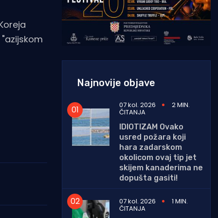
 Koreja
a "azijskom
Najnovije objave
07 kol. 2026
2 MIN.
ČITANJA
IDIOTIZAM Ovako
usred požara koji
hara zadarskom
okolicom ovaj tip jet
skijem kanaderima ne
dopušta gasiti!
07 kol. 2026
1 MIN.
ČITANJA