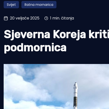
Svijet
Ratna mornarica
Pomorstvo
Ribolov
20 veljače 2025
1 min. čitanja
Ekologija
Sjeverna Koreja kri
Tradicija i kultura
podmornica