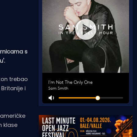
ornicama s
'.
gton trebao
ritanije i
a američke
n klase