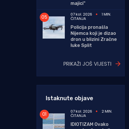
majici"
07 kol. 2026
1 MIN.
ČITANJA
Policija pronašla
Nijemca koji je dizao
dron u blizini Zračne
luke Split
PRIKAŽI JOŠ VIJESTI
Istaknute objave
07 kol. 2026
2 MIN.
ČITANJA
IDIOTIZAM Ovako