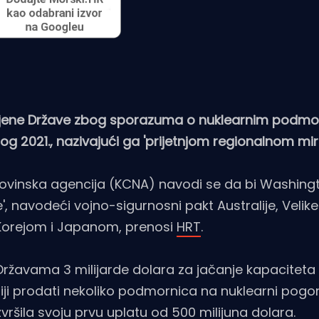
Sjedinjene Države zbog sporazuma o nuklearnim podm
g 2021., nazivajući ga 'prijetnjom regionalnom miru
a novinska agencija (KCNA) navodi se da bi Washin
 navodeći vojno-sigurnosni pakt Australije, Velike B
 Korejom i Japanom, prenosi
HRT
.
 Državama 3 milijarde dolara za jačanje kapacitet
iji prodati nekoliko podmornica na nuklearni pogo
vršila svoju prvu uplatu od 500 milijuna dolara.