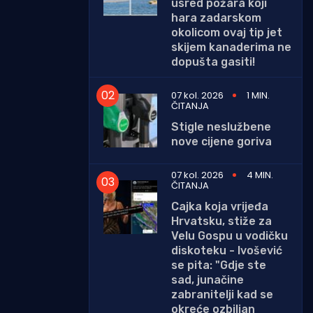
usred požara koji
hara zadarskom
okolicom ovaj tip jet
skijem kanaderima ne
dopušta gasiti!
07 kol. 2026
1 MIN.
ČITANJA
Stigle neslužbene
nove cijene goriva
07 kol. 2026
4 MIN.
ČITANJA
Cajka koja vrijeđa
Hrvatsku, stiže za
Velu Gospu u vodičku
diskoteku - Ivošević
se pita: "Gdje ste
sad, junačine
zabranitelji kad se
okreće ozbiljan