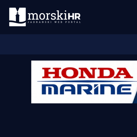
Početna
Morski plus
Morski TV
Obala
Otoci
Turizam i nautika