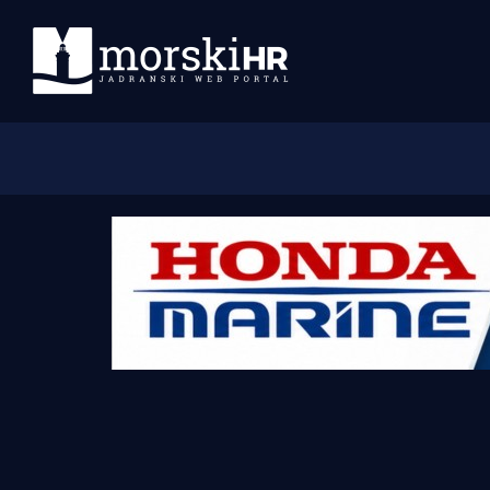
Početna
Morski plus
Morski TV
Obala
Otoci
Turizam i nautika