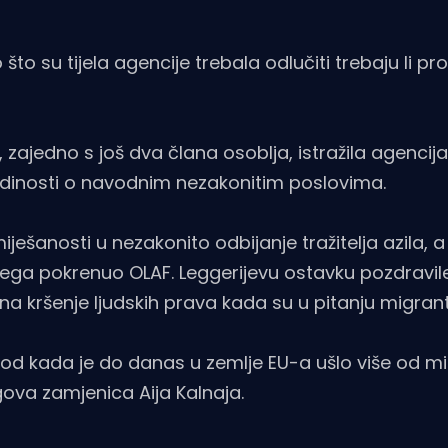
o su tijela agencije trebala odlučiti trebaju li pro
, zajedno s još dva člana osoblja, istražila agencij
ojedinosti o navodnim nezakonitim poslovima.
iješanosti u nezakonito odbijanje tražitelja azila, a
jega pokrenuo OLAF. Leggerijevu ostavku pozdravile
a kršenje ljudskih prava kada su u pitanju migrant
 od kada je do danas u zemlje EU-a ušlo više od mil
gova zamjenica Aija Kalnaja.