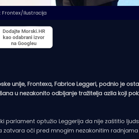
 Frontex/Ilustracija
ske unije, Frontexa, Fabrice Leggeri, podnio je ost
ješana u nezakonito odbijanje tražitelja azila koji p
i parlament optužio Leggerija da nije zaštitio ljud
 i da zatvara oči pred mnogim nezakonitim radnjama