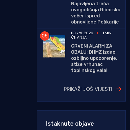
Najavljena treća
ovogodišnja Ribarska
večer ispred
obnovljene Peškarije
08 kol. 2026
1 MIN.
ČITANJA
CRVENI ALARM ZA
OBALU: DHMZ izdao
ozbiljno upozorenje,
stiže vrhunac
toplinskog vala!
PRIKAŽI JOŠ VIJESTI
Istaknute objave