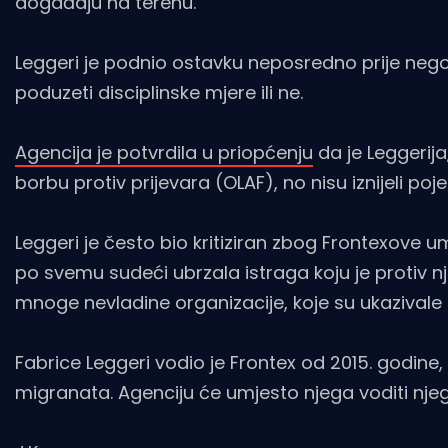
događaju na terenu.
Leggeri je podnio ostavku neposredno prije nego št
poduzeti disciplinske mjere ili ne.
Agencija je potvrdila u priopćenju
da je Leggerija
borbu protiv prijevara (OLAF), no nisu iznijeli p
Leggeri je često bio kritiziran zbog Frontexove um
po svemu sudeći ubrzala istraga koju je protiv n
mnoge nevladine organizacije, koje su ukazivale n
Fabrice Leggeri vodio je Frontex od 2015. godine,
migranata. Agenciju će umjesto njega voditi nje