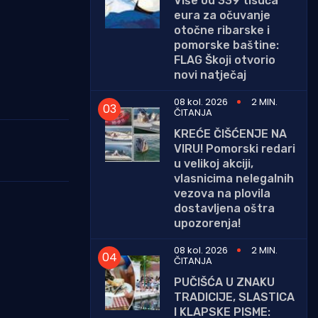
Više od 339 tisuća
eura za očuvanje
otočne ribarske i
pomorske baštine:
FLAG Škoji otvorio
novi natječaj
08 kol. 2026
2 MIN.
ČITANJA
KREĆE ČIŠĆENJE NA
VIRU! Pomorski redari
u velikoj akciji,
vlasnicima nelegalnih
vezova na plovila
dostavljena oštra
upozorenja!
08 kol. 2026
2 MIN.
ČITANJA
PUČIŠĆA U ZNAKU
TRADICIJE, SLASTICA
I KLAPSKE PISME: