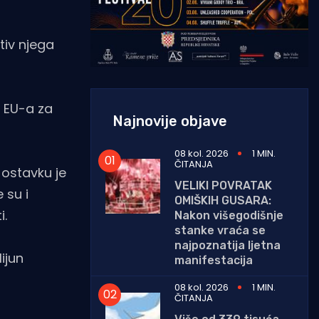
tiv njega
a EU-a za
Najnovije objave
08 kol. 2026
1 MIN.
ČITANJA
 ostavku je
VELIKI POVRATAK
 su i
OMIŠKIH GUSARA:
i.
Nakon višegodišnje
stanke vraća se
najpoznatija ljetna
ijun
manifestacija
08 kol. 2026
1 MIN.
ČITANJA