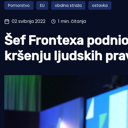
Pomorstvo
EU
obalna straža
ostavka
Pomorstvo
Ribolov
02 svibnja 2022
1 min. čitanja
Ekologija
Šef Frontexa podnio
Tradicija i kultura
kršenju ljudskih pr