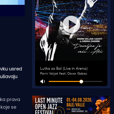
avku usred
okušavaju
ska prava
 koje se