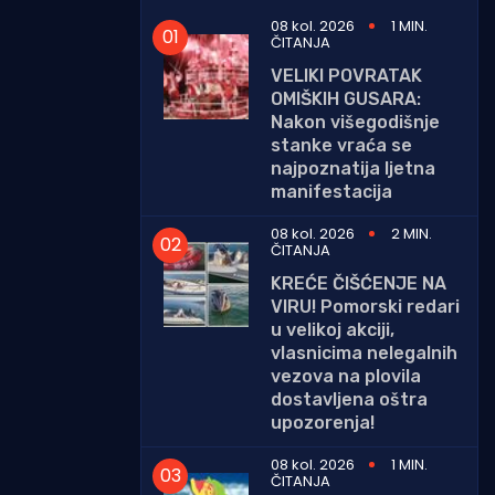
08 kol. 2026
1 MIN.
ČITANJA
VELIKI POVRATAK
OMIŠKIH GUSARA:
Nakon višegodišnje
stanke vraća se
najpoznatija ljetna
manifestacija
08 kol. 2026
2 MIN.
ČITANJA
KREĆE ČIŠĆENJE NA
VIRU! Pomorski redari
u velikoj akciji,
vlasnicima nelegalnih
vezova na plovila
dostavljena oštra
upozorenja!
08 kol. 2026
1 MIN.
ČITANJA