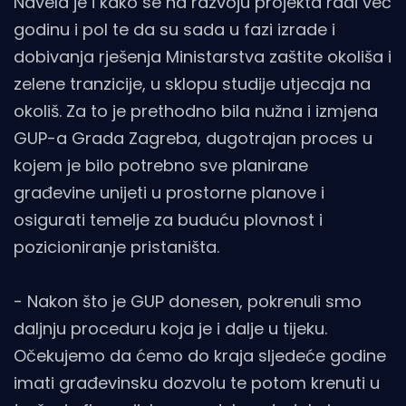
Navela je i kako se na razvoju projekta radi već
godinu i pol te da su sada u fazi izrade i
dobivanja rješenja Ministarstva zaštite okoliša i
zelene tranzicije, u sklopu studije utjecaja na
okoliš. Za to je prethodno bila nužna i izmjena
GUP-a Grada Zagreba, dugotrajan proces u
kojem je bilo potrebno sve planirane
građevine unijeti u prostorne planove i
osigurati temelje za buduću plovnost i
pozicioniranje pristaništa.
- Nakon što je GUP donesen, pokrenuli smo
daljnju proceduru koja je i dalje u tijeku.
Očekujemo da ćemo do kraja sljedeće godine
imati građevinsku dozvolu te potom krenuti u