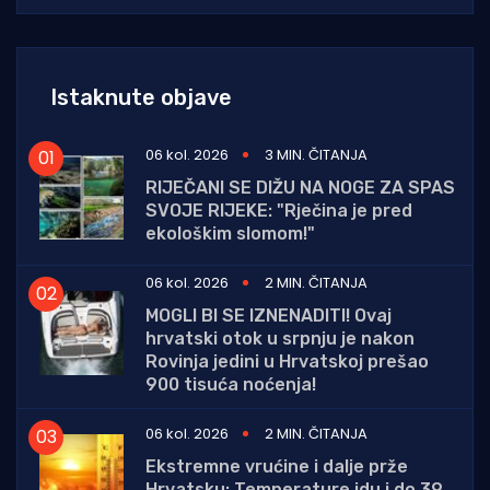
Istaknute objave
06 kol. 2026
3 MIN. ČITANJA
RIJEČANI SE DIŽU NA NOGE ZA SPAS
SVOJE RIJEKE: "Rječina je pred
ekološkim slomom!"
06 kol. 2026
2 MIN. ČITANJA
MOGLI BI SE IZNENADITI! Ovaj
hrvatski otok u srpnju je nakon
Rovinja jedini u Hrvatskoj prešao
900 tisuća noćenja!
06 kol. 2026
2 MIN. ČITANJA
Ekstremne vrućine i dalje prže
Hrvatsku: Temperature idu i do 39