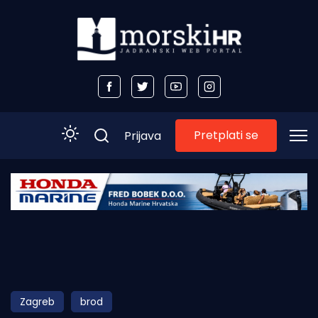
Pretplati se
Prijava
Početna
Morski plus
Morski TV
Obala
Zagreb
brod
Otoci