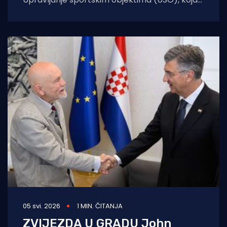
je lani spasioce plaćala 6,9 eura po satu, dok
satnica
05 svi. 2026
1 MIN. ČITANJA
ZVIJEZDA U GRADU John