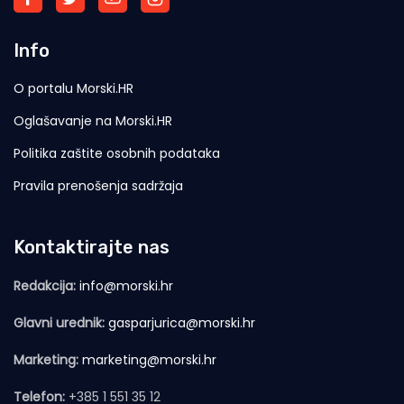
Info
O portalu Morski.HR
Oglašavanje na Morski.HR
Politika zaštite osobnih podataka
Pravila prenošenja sadržaja
Kontaktirajte nas
Redakcija:
info@morski.hr
Glavni urednik:
gasparjurica@morski.hr
Marketing:
marketing@morski.hr
Telefon:
+385 1 551 35 12