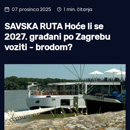
07 prosinca 2025
1 min. čitanja
Turizam i nautika
Pomorstvo
SAVSKA RUTA Hoće li se
Ribolov
2027. građani po Zagrebu
voziti - brodom?
Ekologija
Tradicija i kultura