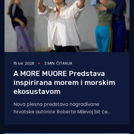
15 svi. 2026
2 MIN. ČITANJA
A MORE MUORE Predstava
inspirirana morem i morskim
ekosustavom
Nova plesna predstava nagrađivane
hrvatske autorice Roberte Milevoj bit će
premijerno izvedena 23. i 24. svibnja u 20 sati
u