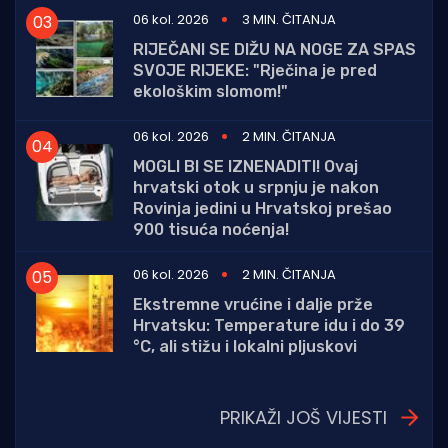
06 kol. 2026
3 MIN. ČITANJA
RIJEČANI SE DIŽU NA NOGE ZA SPAS
SVOJE RIJEKE: "Rječina je pred
ekološkim slomom!"
06 kol. 2026
2 MIN. ČITANJA
MOGLI BI SE IZNENADITI! Ovaj
hrvatski otok u srpnju je nakon
Rovinja jedini u Hrvatskoj prešao
900 tisuća noćenja!
06 kol. 2026
2 MIN. ČITANJA
Ekstremne vrućine i dalje prže
Hrvatsku: Temperature idu i do 39
°C, ali stižu i lokalni pljuskovi
PRIKAŽI JOŠ VIJESTI