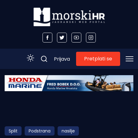
Pretplati se
Prijava
Početna
Morski plus
Morski TV
Obala
Split
Podstrana
nasilje
Otoci