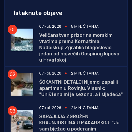
Istaknute objave
07 kol. 2026
5 MIN. ČITANJA
Veličanstven prizor na morskim
vratima prema Kornatima:
Nadbiskup Zgrablić blagoslovio
jedan od najvećih Gospinog kipova
u Hrvatskoj
07 kol. 2026
2 MIN. ČITANJA
ŠOKANTNI DETALJI Nijemci zapalili
apartman u Rovinju. Vlasnik:
"Uništena mi je sezona, a i sljedeća"
07 kol. 2026
2 MIN. ČITANJA
SARAJLIJA ZGROŽEN
KRAJNJOSTIMA U MAKARSKOJ: "Ja
sam bježao u poderanim