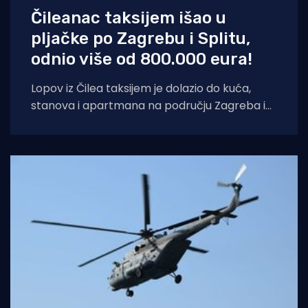
Čileanac taksijem išao u
pljačke po Zagrebu i Splitu,
odnio više od 800.000 eura!
Lopov iz Čilea taksijem je dolazio do kuća,
stanova i apartmana na području Zagreba i
Splita i počinio znatnu materijalnu