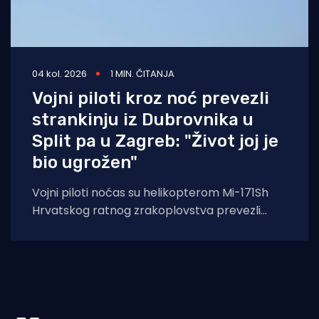
04 kol. 2026
1 MIN. ČITANJA
Vojni piloti kroz noć prevezli
strankinju iz Dubrovnika u
Split pa u Zagreb: "Život joj je
bio ugrožen"
Vojni piloti noćas su helikopterom Mi-171Sh
Hrvatskog ratnog zrakoplovstva prevezli
životno ugroženu stranu državljanku i
medicinski tim iz Opće