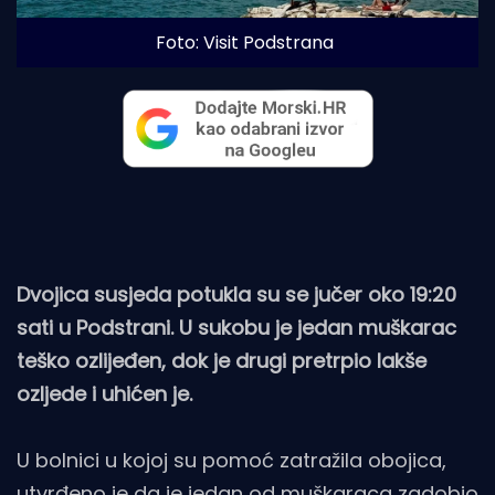
Foto: Visit Podstrana
Dvojica susjeda potukla su se jučer oko 19:20
sati u Podstrani. U sukobu je jedan muškarac
teško ozlijeđen, dok je drugi pretrpio lakše
ozljede i uhićen je.
U bolnici u kojoj su pomoć zatražila obojica,
utvrđeno je da je jedan od muškaraca zadobio