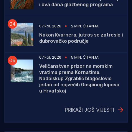
i dva dana glazbenog programa
07 kol. 2026
2 MIN. ČITANJA
Nakon Kvarnera, jutros se zatreslo i
dubrovačko područje
07 kol. 2026
5 MIN. ČITANJA
Veličanstven prizor na morskim
vratima prema Kornatima:
Nadbiskup Zgrablić blagoslovio
jedan od najvećih Gospinog kipova
u Hrvatskoj
PRIKAŽI JOŠ VIJESTI