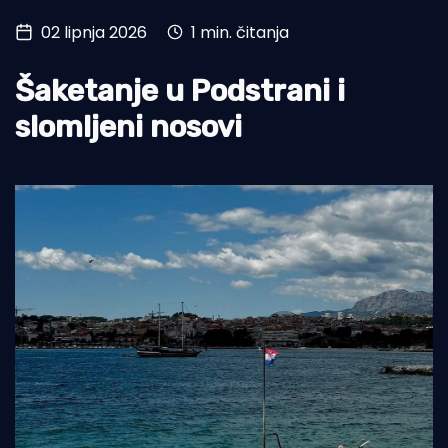
02 lipnja 2026
1 min. čitanja
Turizam i nautika
Pomorstvo
Šaketanje u Podstrani i
Ribolov
slomljeni nosovi
Ekologija
Tradicija i kultura