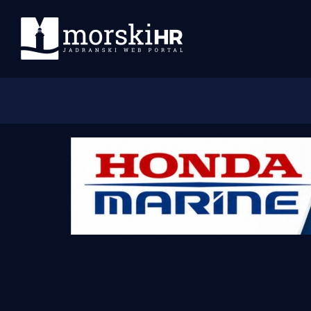
Početna
Morski plus
Morski TV
Obala
Otoci
Turizam i nautika