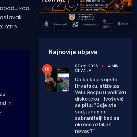
amabadu kao
nastavak
tantne
Najnovije objave
07 kol. 2026
4 MIN.
ČITANJA
Cajka koja vrijeđa
Hrvatsku, stiže za
Velu Gospu u vodičku
was
diskoteku - Ivošević
nd in
se pita: "Gdje ste
sad, junačine
p
zabranitelji kad se
okreće ozbiljan
novac?"