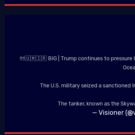
‼️‼️🇺🇲🇮🇷 BIG | Trump continues to pressure I
Ocea
​The U.S. military seized a sanctioned I
​The tanker, known as the Skyw
— Visioner (@