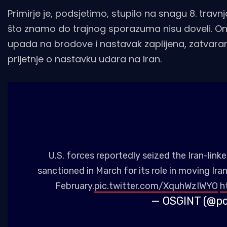
Primirje je, podsjetimo, stupilo na snagu 8. tra
što znamo do trajnog sporazuma nisu doveli. Ono
upada na brodove i nastavak zaplijena, zatvar
prijetnje o nastavku udara na Iran.
U.S. forces reportedly seized the Iran-link
sanctioned in March for its role in moving Ira
February.
pic.twitter.com/XquhWzIWYO
h
— OSGINT (@p