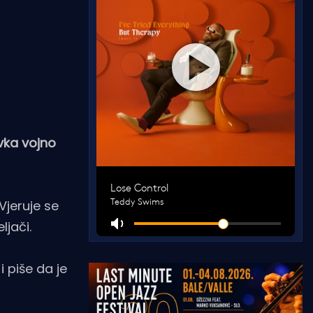
vka vojno
Vjeruje se
ljači.
i piše da je