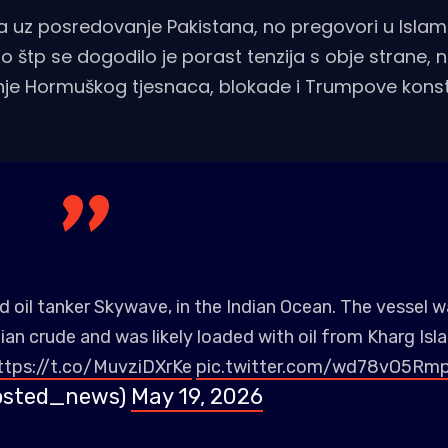
vnja uz posredovanje Pakistana, no pregovori u Isl
 štp se dogodilo je porast tenzija s obje strane, 
anje Hormuškog tjesnaca, blokade i Trumpove kons
ed oil tanker Skywave, in the Indian Ocean. The vessel 
nian crude and was likely loaded with oil from Kharg Isla
ttps://t.co/MuvziDXrKe
pic.twitter.com/wd78vO5Rm
osted_news)
May 19, 2026