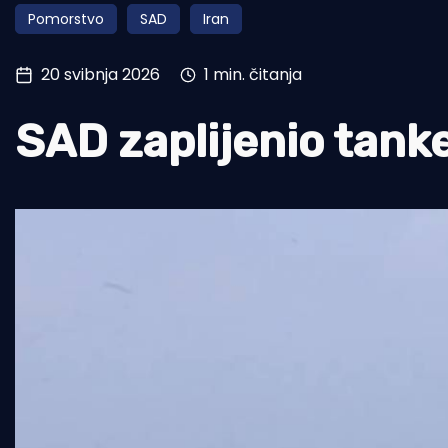
Pomorstvo
SAD
Iran
Pomorstvo
Ribolov
20 svibnja 2026
1 min. čitanja
Ekologija
SAD zaplijenio tank
Tradicija i kultura