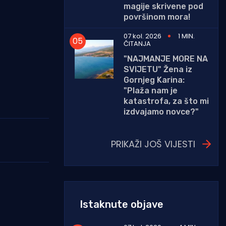
magije skrivene pod
površinom mora!
07 kol. 2026
1 MIN.
ČITANJA
"NAJMANJE MORE NA
SVIJETU" Žena iz
Gornjeg Karina:
"Plaža nam je
katastrofa, za što mi
izdvajamo novce?"
PRIKAŽI JOŠ VIJESTI
Istaknute objave