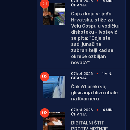
07 kol. 2026
4 MIN.
ČITANJA
Cajka koja vrijeđa
Hrvatsku, stiže za
Velu Gospu u vodičku
diskoteku - Ivošević
se pita: "Gdje ste
sad, junačine
zabranitelji kad se
okreće ozbiljan
novac?"
07 kol. 2026
1 MIN.
ČITANJA
Čak 61 prekršaj
glisiranja blizu obale
na Kvarneru
07 kol. 2026
4 MIN.
ČITANJA
DIGITALNI ŠTIT
PROTIV MRŽNJE