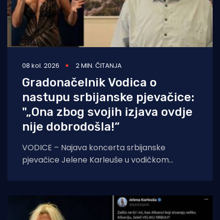
08 kol. 2026
2 MIN. ČITANJA
Gradonačelnik Vodica o
nastupu srbijanske pjevačice:
"„Ona zbog svojih izjava ovdje
nije dobrodošla!“
VODICE – Najava koncerta srbijanske
pjevačice Jelene Karleuše u vodičkom
noćnom klubu "Hacienda", zakazanog za 15.
kolovoza, na blagdan