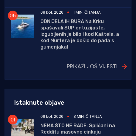
09 kol. 2026
1 MIN. ČITANJA
ODNIJELA IH BURA Na Krku
spašavali SUP entuzijaste,
izgubljenih je bilo i kod Kaštela, a
kod Murtera je došlo do pada s
gumenjaka!
PRIKAŽI JOŠ VIJESTI
Istaknute objave
09 kol. 2026
3 MIN. ČITANJA
NEMA ŠTO NE RADE: Splićani na
Redditu masovno cinkaju