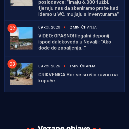
poslodavce: "Imaju 6.000 tužbi,
tjeraju nas da skeniramo prste kad
idemo u WC, muljaju s inventurama"
09 kol. 2026
2 MIN. ČITANJA
VIDEO: OPASNO! Ilegalni deponij
ispod dalekovoda u Novalji: "Ako
dođe do zapaljenja..."
09 kol. 2026
1 MIN. ČITANJA
CRIKVENICA Bor se srušio ravno na
kupače
Vezane objave