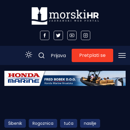
Pretplati se
Prijava
Početna
Morski plus
Morski TV
Obala
Šibenik
Rogoznica
tuča
nasilje
Otoci