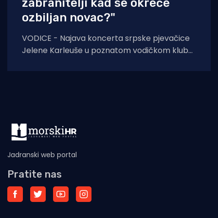
zabranitelji kad se okreće
ozbiljan novac?"
VODICE - Najava koncerta srpske pjevačice
Jelene Karleuše u poznatom vodičkom klubu
"Hacienda" podigla je veliku prašinu na
domaćoj
Jadranski web portal
Pratite nas