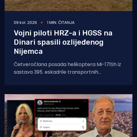
09 kol. 2026
1 MIN. ČITANJA
Vojni piloti HRZ-a i HGSS na
Dinari spasili ozlijeđenog
Nijemca
Četveročlana posada helikoptera Mi-171Sh iz
sastava 395. eskadrile transportnih
helikoptera 93. krila Hrvatskog ratnog
zrakoplovstva poletjela je u subotu,