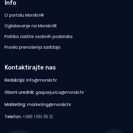
Info
O portalu Morski.HR
Oglašavanje na Morski.HR
Politika zaštite osobnih podataka
Pravila prenošenja sadržaja
Kontaktirajte nas
Redakcija:
info@morski.hr
Glavni urednik:
gasparjurica@morski.hr
Marketing:
marketing@morski.hr
Telefon:
+385 1 551 35 12