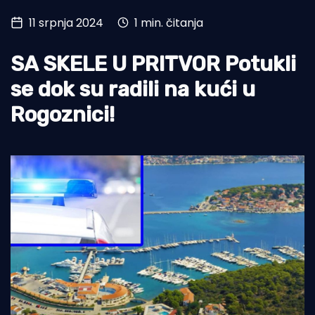
11 srpnja 2024
1 min. čitanja
Turizam i nautika
Pomorstvo
SA SKELE U PRITVOR Potukli
Ribolov
se dok su radili na kući u
Rogoznici!
Ekologija
Tradicija i kultura