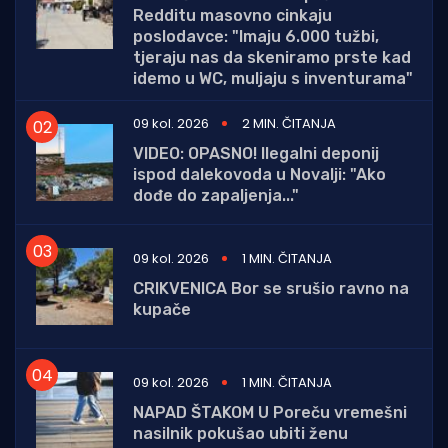
Redditu masovno cinkaju
poslodavce: "Imaju 6.000 tužbi,
tjeraju nas da skeniramo prste kad
idemo u WC, muljaju s inventurama"
09 kol. 2026
2 MIN. ČITANJA
VIDEO: OPASNO! Ilegalni deponij
ispod dalekovoda u Novalji: "Ako
dođe do zapaljenja..."
09 kol. 2026
1 MIN. ČITANJA
CRIKVENICA Bor se srušio ravno na
kupače
09 kol. 2026
1 MIN. ČITANJA
NAPAD ŠTAKOM U Poreču vremešni
nasilnik pokušao ubiti ženu