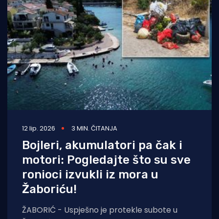
12 lip. 2026
3 MIN. ČITANJA
Bojleri, akumulatori pa čak i
motori: Pogledajte što su sve
ronioci izvukli iz mora u
Žaboriću!
ŽABORIĆ - Uspješno je protekle subote u