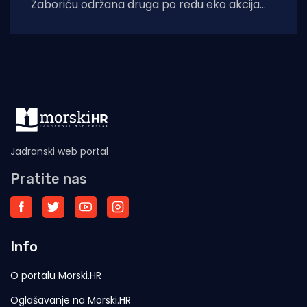
Žaboriću održana druga po redu eko akcija
„Vala Studena 2026.“, u organizaciji Udruge Za
Jadranski web portal
Pratite nas
Info
O portalu Morski.HR
Oglašavanje na Morski.HR