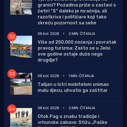
granici? Pozadina priče o zastavi s
četiri "S" daleko je mračnija, ali
razotkriva i političare koji tako
skreću pozornost sa sebe
06 kol. 2026
2 MIN. ČITANJA
Više od 250.000 noćenja i povratak
pravog turizma: Zašto se u Jelsi
ove godine ostaje duže nego
drugdje?
06 kol. 2026
1 MIN. ČITANJA
Talijan u Istri mobitelom snimao
malu djecu, uhvatio ga zaštitar
06 kol. 2026
2 MIN. ČITANJA
Otok Pag u znaku tradicije i
vrhunske zabave: Stižu „Paške