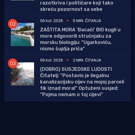
razotkriva i političare koji tako
skreću pozornost sa sebe
06 kol. 2026
5 MIN. ČITANJA
ZAŠTITA MORA 'Bacači' BIO kugli u
more odgovorili stručnjaku za
morsku biologiju: "Ugarkoviću,
nismo šuplja priča"
06 kol. 2026
2 MIN. ČITANJA
(DOBRO) SUSJEDSKE LUDOSTI
Čitatelj: "Postavio je ilegalnu
kanalizacijsku cijev na mojoj parceli
tik iznad mora!" Optuženi susjed:
"Pojma nemam o toj cijevi"