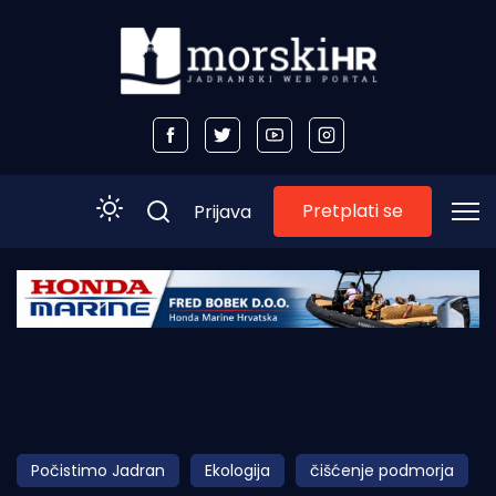
Pretplati se
Prijava
Početna
Morski plus
Morski TV
Obala
Počistimo Jadran
Ekologija
čišćenje podmorja
Otoci