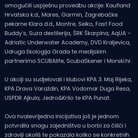
omogućili uspješnu provedbu akcije: Kaufland
Hrvatska k.d., Mares, Garmin, Zagrebačke
pekarne Klara d.d., Montre, Seiko, Fast Food
Buddy’s, Suza destilerija, ŠRK Škarpina, AqUA –
Adriatic Underwater Academy, DVD Kraljevica,
Udruga Ekologija Grada te medijskim
partnerima SCUBAlife, ScubaSkener i Morski.hr.
U akciji su sudjelovali i klubovi KPA 3. Maj Rijeka,
KPA Drava Varaždin, KPA Vodomar Duga Resa,
USPDR Ajkula, Jedro&Krilo te KPA Punat.
Ova hvalevrijedna inicijativa još je jednom
potvrdila snagu zajedništva u borbi za čišći i
zdraviji okoliš te pokazala koliko se konkretnih