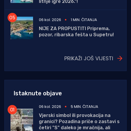
litnje igre 2026.”!
06 kol. 2026
1 MIN. ČITANJA
NIJE ZA PROPUSTITI Priprema,
pozor, ribarska fešta u Supetru!
PRIKAŽI JOŠ VIJESTI
Istaknute objave
06 kol. 2026
5 MIN. ČITANJA
Vjerski simbol ili provokacija na
granici? Pozadina priče o zastavi s
četiri "S" daleko je mračnija, ali