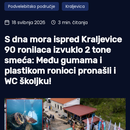
Podvelebitsko područje
Kraljevica
Turizam i nautika
Pomorstvo
18 svibnja 2026
3 min. čitanja
Ribolov
S dna mora ispred Kraljevice
Ekologija
90 ronilaca izvuklo 2 tone
Tradicija i kultura
smeća: Među gumama i
plastikom ronioci pronašli i
WC školjku!