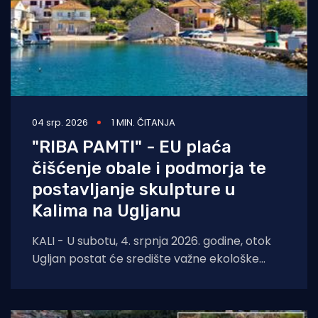
04 srp. 2026
1 MIN. ČITANJA
"RIBA PAMTI" - EU plaća
čišćenje obale i podmorja te
postavljanje skulpture u
Kalima na Ugljanu
KALI - U subotu, 4. srpnja 2026. godine, otok
Ugljan postat će središte važne ekološke
inicijative. U sklopu projekta „Riba pamti