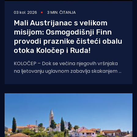
03 kol. 2026
3 MIN. ČITANJA
Mali Austrijanac s velikom
misijom: Osmogodišnji Finn
provodi praznike čisteći obalu
otoka Koločep i Ruda!
KOLOČEP – Dok se većina njegovih vršnjaka
na ljetovanju uglavnom zabavlja skakanjem u
more i uživanjem u sladoledu, osmogodišnji
dječak Finn