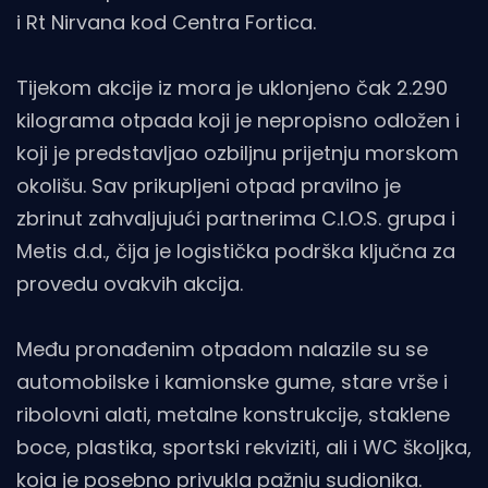
i Rt Nirvana kod Centra Fortica.
Tijekom akcije iz mora je uklonjeno čak 2.290
kilograma otpada koji je nepropisno odložen i
koji je predstavljao ozbiljnu prijetnju morskom
okolišu. Sav prikupljeni otpad pravilno je
zbrinut zahvaljujući partnerima C.I.O.S. grupa i
Metis d.d., čija je logistička podrška ključna za
provedu ovakvih akcija.
Među pronađenim otpadom nalazile su se
automobilske i kamionske gume, stare vrše i
ribolovni alati, metalne konstrukcije, staklene
boce, plastika, sportski rekviziti, ali i WC školjka,
koja je posebno privukla pažnju sudionika.