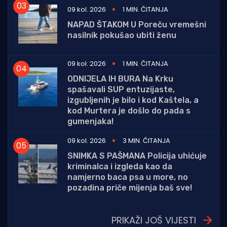
09 kol. 2026
1 MIN. ČITANJA
NAPAD ŠTAKOM U Poreču vremešni
nasilnik pokušao ubiti ženu
09 kol. 2026
1 MIN. ČITANJA
ODNIJELA IH BURA Na Krku
spašavali SUP entuzijaste,
izgubljenih je bilo i kod Kaštela, a
kod Murtera je došlo do pada s
gumenjaka!
09 kol. 2026
3 MIN. ČITANJA
SNIMKA S PAŠMANA Policija uhićuje
kriminalca i izgleda kao da
namjerno baca psa u more, no
pozadina priče mijenja baš sve!
PRIKAŽI JOŠ VIJESTI