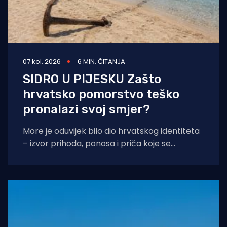
07 kol. 2026
6 MIN. ČITANJA
SIDRO U PIJESKU Zašto
hrvatsko pomorstvo teško
pronalazi svoj smjer?
More je oduvijek bilo dio hrvatskog identiteta
– izvor prihoda, ponosa i priča koje se
prenose s koljena na koljeno. No