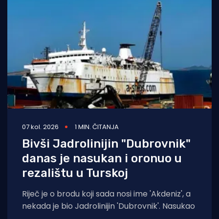
07 kol. 2026
1 MIN. ČITANJA
Bivši Jadrolinijin "Dubrovnik"
danas je nasukan i oronuo u
rezalištu u Turskoj
Riječ je o brodu koji sada nosi ime 'Akdeniz', a
nekada je bio Jadrolinijin 'Dubrovnik'. Nasukao