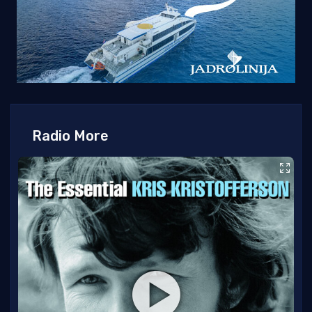
Radio More