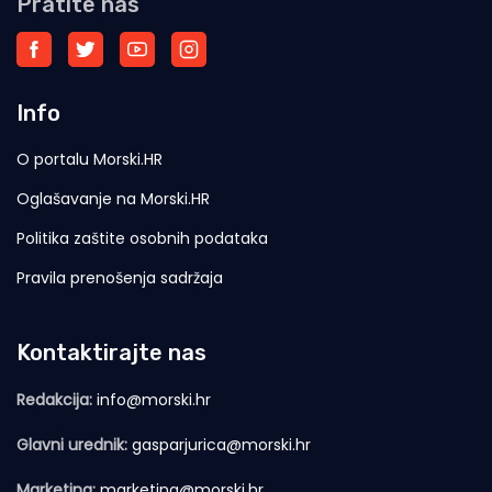
Pratite nas
Info
O portalu Morski.HR
Oglašavanje na Morski.HR
Politika zaštite osobnih podataka
Pravila prenošenja sadržaja
Kontaktirajte nas
Redakcija:
info@morski.hr
Glavni urednik:
gasparjurica@morski.hr
Marketing:
marketing@morski.hr