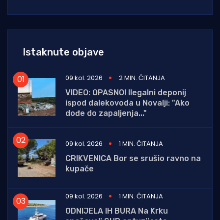
Istaknute objave
09 kol. 2026
2 MIN. ČITANJA
VIDEO: OPASNO! Ilegalni deponij
ispod dalekovoda u Novalji: "Ako
dođe do zapaljenja..."
09 kol. 2026
1 MIN. ČITANJA
CRIKVENICA Bor se srušio ravno na
kupače
09 kol. 2026
1 MIN. ČITANJA
ODNIJELA IH BURA Na Krku