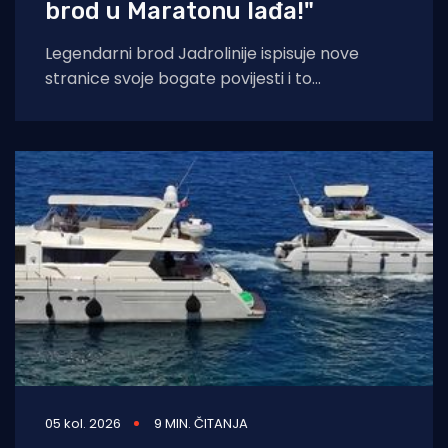
brod u Maratonu lađa!"
Legendarni brod Jadrolinije ispisuje nove
stranice svoje bogate povijesti i to
sudjelovanjem u Maratonu lađa! Premuda se
trenutačno nalazi u
05 kol. 2026
9 MIN. ČITANJA