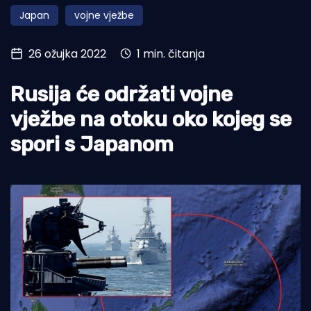
Japan
vojne vježbe
Turizam i nautika
Pomorstvo
26 ožujka 2022
1 min. čitanja
Ribolov
Rusija će održati vojne
Ekologija
vježbe na otoku oko kojeg se
Tradicija i kultura
spori s Japanom