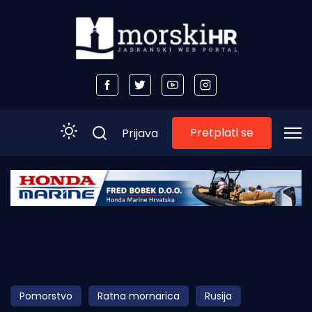
Pretplati se
Prijava
Početna
Morski plus
Morski TV
Obala
Pomorstvo
Ratna mornarica
Rusija
Otoci