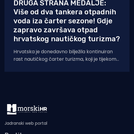
DRUGA STRANA MEDALJE:
Više od dva tankera otpadnih
voda iza čarter sezone! Gdje
zapravo završava otpad
hrvatskog nautičkog turizma?
Hrvatska je donedavno bilježila kontinuiran
rast nautičkog čarter turizma, koji je tijekom
2025. godine (siječanj–studeni) prema
podacima Ministarstva pomorstva,
Jadranski web portal