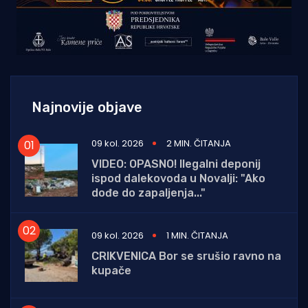
Najnovije objave
09 kol. 2026
2 MIN. ČITANJA
VIDEO: OPASNO! Ilegalni deponij
ispod dalekovoda u Novalji: "Ako
dođe do zapaljenja..."
09 kol. 2026
1 MIN. ČITANJA
CRIKVENICA Bor se srušio ravno na
kupače