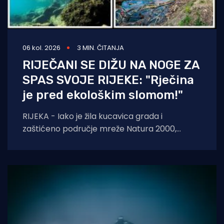
06 kol. 2026
3 MIN. ČITANJA
RIJEČANI SE DIŽU NA NOGE ZA
SPAS SVOJE RIJEKE: "Rječina
je pred ekološkim slomom!"
RIJEKA - Iako je žila kucavica grada i
zaštićeno područje mreže Natura 2000,
Rječina se sustavno uništava i pretvara u
odvodni