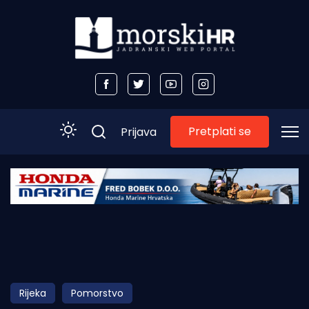
Pretplati se
Prijava
Početna
Morski plus
Morski TV
Obala
Rijeka
Pomorstvo
Otoci