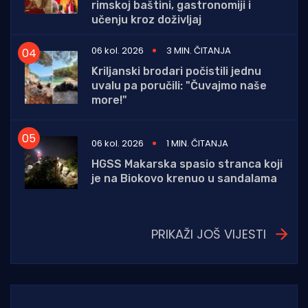
rimskoj baštini, gastronomiji i
učenju kroz doživljaj
06 kol. 2026
3 MIN. ČITANJA
Kriljanski brodari počistili jednu
uvalu pa poručili: "Čuvajmo naše
more!"
06 kol. 2026
1 MIN. ČITANJA
HGSS Makarska spasio stranca koji
je na Biokovo krenuo u sandalama
PRIKAŽI JOŠ VIJESTI