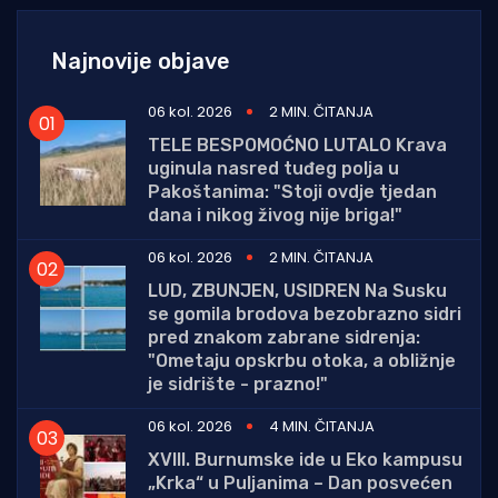
Najnovije objave
06 kol. 2026
2 MIN. ČITANJA
TELE BESPOMOĆNO LUTALO Krava
uginula nasred tuđeg polja u
Pakoštanima: "Stoji ovdje tjedan
dana i nikog živog nije briga!"
06 kol. 2026
2 MIN. ČITANJA
LUD, ZBUNJEN, USIDREN Na Susku
se gomila brodova bezobrazno sidri
pred znakom zabrane sidrenja:
"Ometaju opskrbu otoka, a obližnje
je sidrište - prazno!"
06 kol. 2026
4 MIN. ČITANJA
XVIII. Burnumske ide u Eko kampusu
„Krka“ u Puljanima – Dan posvećen