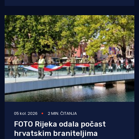
Kostreni uspješno provela crossover tečaj
ronjenja za
05 kol. 2026
2 MIN. ČITANJA
FOTO Rijeka odala počast
hrvatskim braniteljima