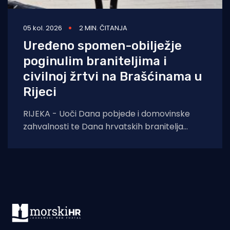
05 kol. 2026
2 MIN. ČITANJA
Uređeno spomen-obilježje
poginulim braniteljima i
civilnoj žrtvi na Brašćinama u
Rijeci
RIJEKA - Uoči Dana pobjede i domovinske
zahvalnosti te Dana hrvatskih branitelja
završeni su građevinski radovi na uređenju
spomen-obilježja u