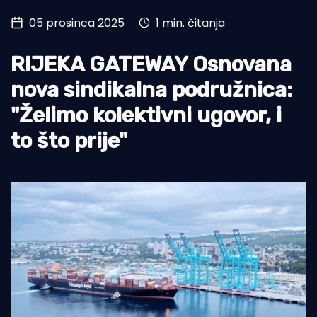
05 prosinca 2025
1 min. čitanja
Turizam i nautika
Pomorstvo
RIJEKA GATEWAY Osnovana
Ribolov
nova sindikalna podružnica:
"Želimo kolektivni ugovor, i
Ekologija
to što prije"
Tradicija i kultura