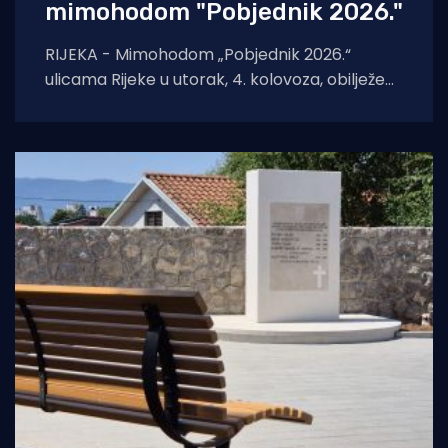
mimohodom "Pobjednik 2026."
RIJEKA - Mimohodom „Pobjednik 2026.“
ulicama Rijeke u utorak, 4. kolovoza, obilježeni
su Dan pobjede i domovinske zahvalnosti,
Dan hrvatskih branitelja