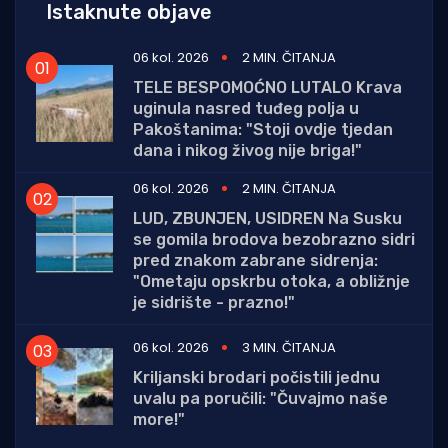
Istaknute objave
06 kol. 2026
2 MIN. ČITANJA
TELE BESPOMOĆNO LUTALO Krava
uginula nasred tuđeg polja u
Pakoštanima: "Stoji ovdje tjedan
dana i nikog živog nije briga!"
06 kol. 2026
2 MIN. ČITANJA
LUD, ZBUNJEN, USIDREN Na Susku
se gomila brodova bezobrazno sidri
pred znakom zabrane sidrenja:
"Ometaju opskrbu otoka, a obližnje
je sidrište - prazno!"
06 kol. 2026
3 MIN. ČITANJA
Kriljanski brodari počistili jednu
uvalu pa poručili: "Čuvajmo naše
more!"