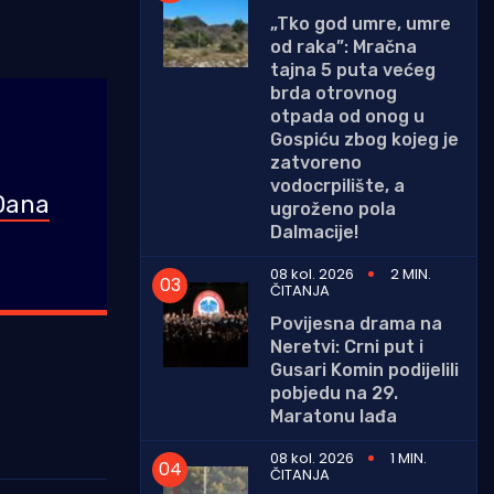
„Tko god umre, umre
od raka”: Mračna
tajna 5 puta većeg
brda otrovnog
otpada od onog u
Gospiću zbog kojeg je
zatvoreno
vodocrpilište, a
 Dana
ugroženo pola
Dalmacije!
08 kol. 2026
2 MIN.
ČITANJA
Povijesna drama na
Neretvi: Crni put i
Gusari Komin podijelili
pobjedu na 29.
Maratonu lađa
08 kol. 2026
1 MIN.
ČITANJA