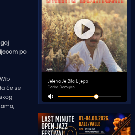
agoj
 djecom po
 Wib
da će se
rskog
jkama,