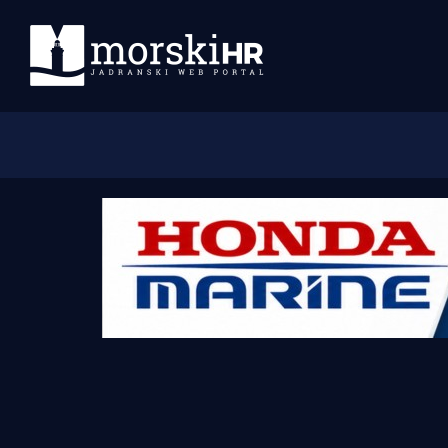
Početna
Morski plus
Morski TV
Obala
Otoci
Turizam i nautika