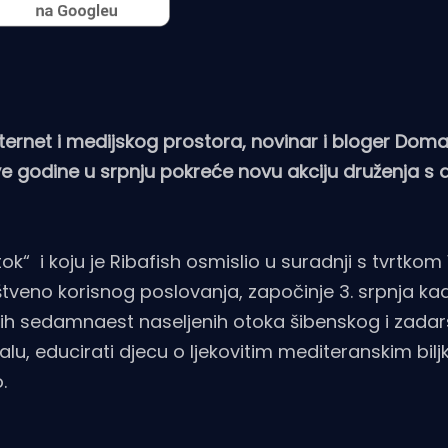
ternet i medijskog prostora, novinar i bloger Dom
ve godine u srpnju pokreće novu akciju druženja s
k“ i koju je Ribafish osmislio u suradnji s tvrtkom
štveno korisnog poslovanja, započinje 3. srpnja ka
novih sedamnaest naseljenih otoka šibenskog i zada
balu, educirati djecu o ljekovitim mediteranskim bil
.