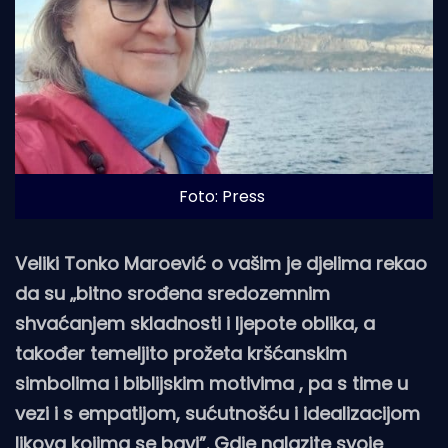
Foto: Press
Veliki Tonko Maroević o vašim je djelima rekao
da su „bitno srođena sredozemnim
shvaćanjem skladnosti i ljepote oblika, a
također temeljito prožeta kršćanskim
simbolima i biblijskim motivima , pa s time u
vezi i s empatijom, sućutnošću i idealizacijom
likova kojima se bavi”. Gdje nalazite svoje