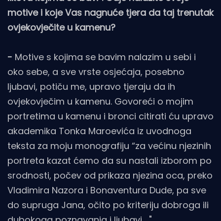
motive i koje Vas nagnuće tjera da taj trenutak
ovjekovječite u kamenu?
-
Motive s kojima se bavim nalazim u sebi i
oko sebe, a sve vrste osjećaja, posebno
ljubavi, potiču me, upravo tjeraju da ih
ovjekovječim u kamenu. Govoreći o mojim
portretima u kamenu i bronci citirati ću upravo
akademika Tonka Maroevića iz uvodnoga
teksta za moju monografiju “za većinu njezinih
portreta kazat ćemo da su nastali izborom po
srodnosti, počev od prikaza njezina oca, preko
Vladimira Nazora i Bonaventura Dude, pa sve
do supruga Jana, očito po kriteriju dobroga ili
dubokoga poznavanja i ljubavi ..."