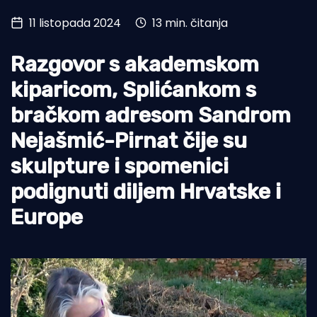
11 listopada 2024
13 min. čitanja
Turizam i nautika
Pomorstvo
Razgovor s akademskom
Ribolov
kiparicom, Splićankom s
bračkom adresom Sandrom
Ekologija
Nejašmić-Pirnat čije su
Tradicija i kultura
skulpture i spomenici
podignuti diljem Hrvatske i
Europe