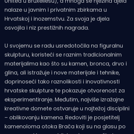
United u Bruxellesu), a mnoga se njezina djela
nalaze u javnim i privatnim zbirkama u
Hrvatskoj i inozemstvu. Za svoja je djela
osvojila i niz prestižnih nagrada.
U svojemu se radu usredotočila na figuralnu
skulpturu, koristeći se raznim tradicionalnim
materijalima kao što su kamen, bronca, drvo i
glina, ali istražuje i nove materijale i tehnike,
doprinoseći tako raznolikosti i inovativnosti
hrvatske skulpture te pokazuje otvorenost za
eksperimentiranje. Međutim, najviše izražajne
kreativne domete ostvaruje u najtežoj disciplini
– oblikovanju kamena. Redoviti je posjetitelj
kamenoloma otoka Brača koji su na glasu po