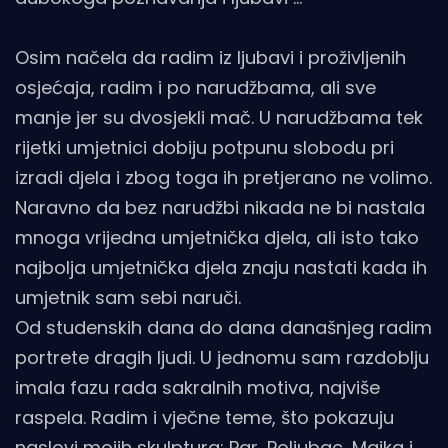
Osim načela da radim iz ljubavi i proživljenih
osjećaja, radim i po narudžbama, ali sve
manje jer su dvosjekli mač. U narudžbama tek
rijetki umjetnici dobiju potpunu slobodu pri
izradi djela i zbog toga ih pretjerano ne volimo.
Naravno da bez narudžbi nikada ne bi nastala
mnoga vrijedna umjetnička djela, ali isto tako
najbolja umjetnička djela znaju nastati kada ih
umjetnik sam sebi naruči.
Od studenskih dana do dana današnjeg radim
portrete dragih ljudi. U jednomu sam razdoblju
imala fazu rada sakralnih motiva, najviše
raspela. Radim i vječne teme, što pokazuju
naslovi mojih skulptura: Par, Poljubac, Majka i