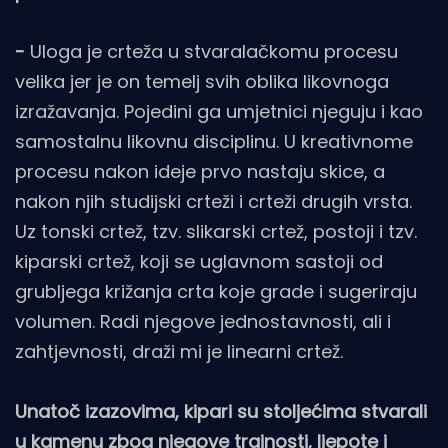
-
Uloga je crteža u stvaralačkomu procesu
velika jer je on temelj svih oblika likovnoga
izražavanja. Pojedini ga umjetnici njeguju i kao
samostalnu likovnu disciplinu. U kreativnome
procesu nakon ideje prvo nastaju skice, a
nakon njih studijski crteži i crteži drugih vrsta.
Uz tonski crtež, tzv. slikarski crtež, postoji i tzv.
kiparski crtež, koji se uglavnom sastoji od
grubljega križanja crta koje grade i sugeriraju
volumen. Radi njegove jednostavnosti, ali i
zahtjevnosti, draži mi je linearni crtež.
Unatoč izazovima, kipari su stoljećima stvarali
u kamenu zbog njegove trajnosti, ljepote i