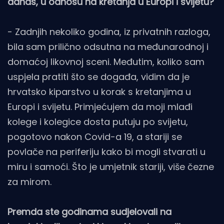
danas, u odnosu na kretanja u Europi i svijetu?
- Zadnjih nekoliko godina, iz privatnih razloga,
bila sam prilično odsutna na međunarodnoj i
domaćoj likovnoj sceni. Međutim, koliko sam
uspjela pratiti što se događa, vidim da je
hrvatsko kiparstvo u korak s kretanjima u
Europi i svijetu. Primjećujem da moji mlađi
kolege i kolegice dosta putuju po svijetu,
pogotovo nakon Covid-a 19, a stariji se
povlače na periferiju kako bi mogli stvarati u
miru i samoći. Što je umjetnik stariji, više čezne
za mirom.
Premda ste godinama sudjelovali na