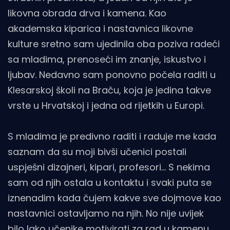
likovna obrada drva i kamena. Kao
akademska kiparica i nastavnica likovne
kulture sretno sam ujedinila oba poziva radeći
sa mladima, prenoseći im znanje, iskustvo i
ljubav. Nedavno sam ponovno počela raditi u
Klesarskoj školi na Braču, koja je jedina takve
vrste u Hrvatskoj i jedna od rijetkih u Europi.
S mladima je predivno raditi i raduje me kada
saznam da su moji bivši učenici postali
uspješni dizajneri, kipari, profesori... S nekima
sam od njih ostala u kontaktu i svaki puta se
iznenadim kada čujem kakve sve dojmove kao
nastavnici ostavljamo na njih. No nije uvijek
bilo lako učenike motivirati za rad u kamenu.