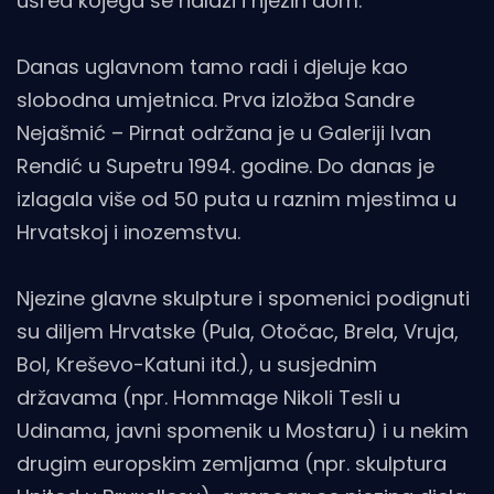
usred kojega se nalazi i njezin dom.
Danas uglavnom tamo radi i djeluje kao
slobodna umjetnica. Prva izložba Sandre
Nejašmić – Pirnat održana je u Galeriji Ivan
Rendić u Supetru 1994. godine. Do danas je
izlagala više od 50 puta u raznim mjestima u
Hrvatskoj i inozemstvu.
Njezine glavne skulpture i spomenici podignuti
su diljem Hrvatske (Pula, Otočac, Brela, Vruja,
Bol, Kreševo-Katuni itd.), u susjednim
državama (npr. Hommage Nikoli Tesli u
Udinama, javni spomenik u Mostaru) i u nekim
drugim europskim zemljama (npr. skulptura