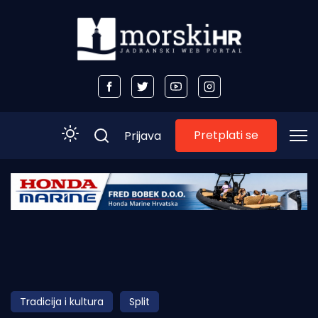
Pretplati se
Prijava
Početna
Morski plus
Morski TV
Obala
Tradicija i kultura
Split
Otoci