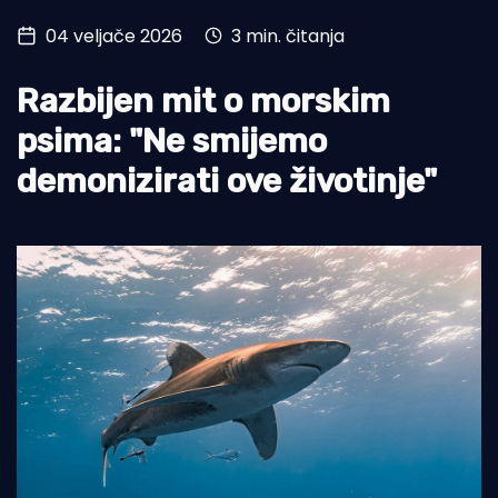
04 veljače 2026
3 min. čitanja
Turizam i nautika
Pomorstvo
Razbijen mit o morskim
Ribolov
psima: "Ne smijemo
demonizirati ove životinje"
Ekologija
Tradicija i kultura