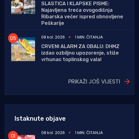
SLASTICA I KLAPSKE PISME:
Najavljena treća ovogodišnja
Ribarska večer ispred obnovljene
Peškarije
08 kol. 2026
1 MIN. ČITANJA
CRVENI ALARM ZA OBALU: DHMZ
izdao ozbiljno upozorenje, stiže
vrhunac toplinskog vala!
PRIKAŽI JOŠ VIJESTI
Istaknute objave
08 kol. 2026
1 MIN. ČITANJA