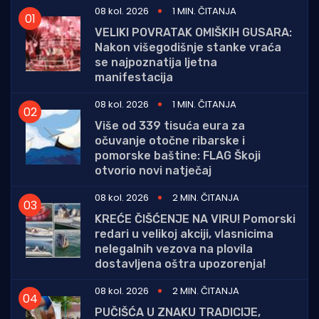
08 kol. 2026
1 MIN. ČITANJA
VELIKI POVRATAK OMIŠKIH GUSARA:
Nakon višegodišnje stanke vraća
se najpoznatija ljetna
manifestacija
08 kol. 2026
1 MIN. ČITANJA
Više od 339 tisuća eura za
očuvanje otočne ribarske i
pomorske baštine: FLAG Škoji
otvorio novi natječaj
08 kol. 2026
2 MIN. ČITANJA
KREĆE ČIŠĆENJE NA VIRU! Pomorski
redari u velikoj akciji, vlasnicima
nelegalnih vezova na plovila
dostavljena oštra upozorenja!
08 kol. 2026
2 MIN. ČITANJA
PUČIŠĆA U ZNAKU TRADICIJE,