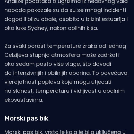
Analize podataka o ugrizima iz nedavnog vala
napada pokazale su da su se mnogi incidenti
dogodili blizu obale, osobito u blizini estuarija i
oko luke Sydney, nakon obilnih kiša.
Za svaki porast temperature zraka od jednog
Celzijeva stupnja atmosfera može zadržati
oko sedam posto više vlage, što dovodi
do intenzivnijih i obilnijih oborina. To povećava
vjerojatnost poplava koje mogu utjecati
na slanost, temperaturu i vidljivost u obalnim
ekosustavima.
Morski pas bik
Morski pas bik, vrsta je koja je bila uključena u