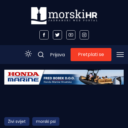
Pretplati se
Prijava
Početna
Morski plus
Morski TV
Obala
Živi svijet
morski psi
Otoci