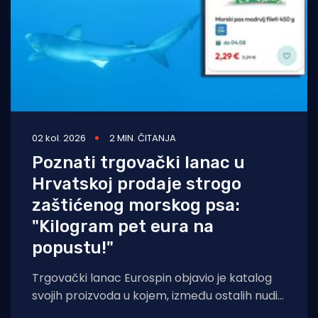
02 kol. 2026
2 MIN. ČITANJA
Poznati trgovački lanac u
Hrvatskoj prodaje strogo
zaštićenog morskog psa:
"Kilogram pet eura na
popustu!"
Trgovački lanac Eurospin objavio je katalog
svojih proizvoda u kojem, između ostalih nudi
filete morskog psa modrulja, koji je u