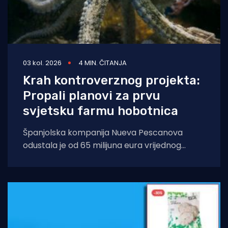
03 kol. 2026
4 MIN. ČITANJA
Krah kontroverznog projekta:
Propali planovi za prvu
svjetsku farmu hobotnica
Španjolska kompanija Nueva Pescanova
odustala je od 65 milijuna eura vrijednog
projekta na Kanarskim otocima. Odluka
dolazi nakon petogodišnje pravne