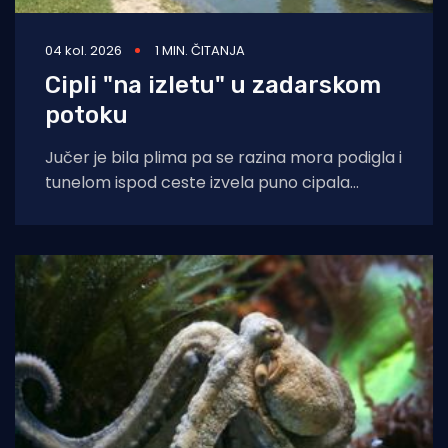
04 kol. 2026
1 MIN. ČITANJA
Cipli "na izletu" u zadarskom
potoku
Jučer je bila plima pa se razina mora podigla i
tunelom ispod ceste izvela puno cipala
balavaca do samog izvora