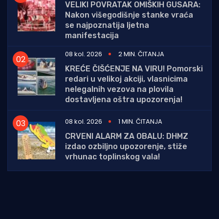
VELIKI POVRATAK OMIŠKIH GUSARA:
Nakon višegodišnje stanke vraća
se najpoznatija ljetna
manifestacija
08 kol. 2026
2 MIN. ČITANJA
KREĆE ČIŠĆENJE NA VIRU! Pomorski
redari u velikoj akciji, vlasnicima
nelegalnih vezova na plovila
dostavljena oštra upozorenja!
08 kol. 2026
1 MIN. ČITANJA
CRVENI ALARM ZA OBALU: DHMZ
izdao ozbiljno upozorenje, stiže
vrhunac toplinskog vala!