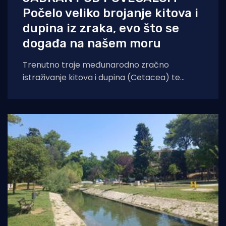
Počelo veliko brojanje kitova i
dupina iz zraka, evo što se
događa na našem moru
Trenutno traje međunarodno zračno
istraživanje kitova i dupina (Cetacea) te
morskih kornjača koje će obuhvatiti cijelo
područje Jadranskog mora. Cilj