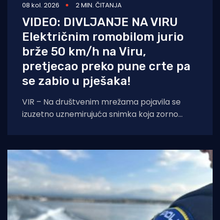
08 kol. 2026
2 MIN. ČITANJA
VIDEO: DIVLJANJE NA VIRU
Električnim romobilom jurio
brže 50 km/h na Viru,
pretjecao preko pune crte pa
se zabio u pješaka!
VIR – Na društvenim mrežama pojavila se
izuzetno uznemirujuća snimka koja zorno
prikazuje sav užas i neodgovornost pojedinih
vozača električnih romobila.