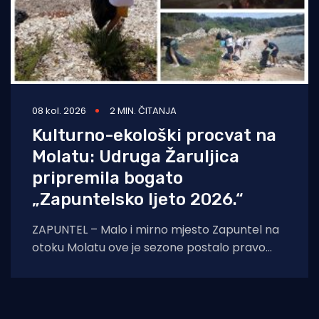
08 kol. 2026
2 MIN. ČITANJA
Kulturno-ekološki procvat na
Molatu: Udruga Žaruljica
pripremila bogato
„Zapuntelsko ljeto 2026.“
ZAPUNTEL – Malo i mirno mjesto Zapuntel na
otoku Molatu ove je sezone postalo pravo
kulturno i edukativno središte otoka
zahvaljujući