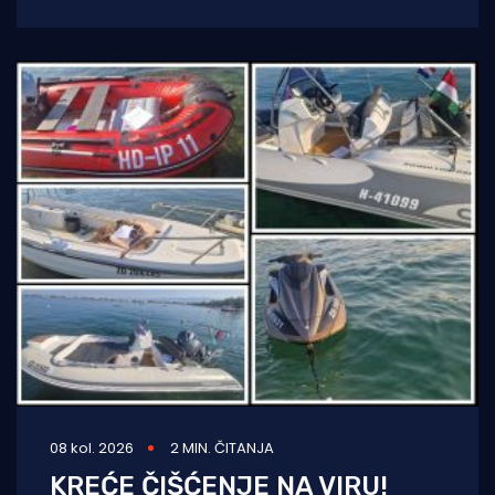
aerodromske policije Zadar nastavili su s
pojačanim
08 kol. 2026
2 MIN. ČITANJA
KREĆE ČIŠĆENJE NA VIRU!