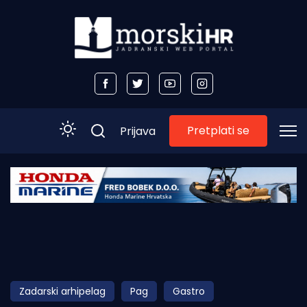
Pretplati se
Prijava
Početna
Morski plus
Morski TV
Obala
Zadarski arhipelag
Pag
Gastro
Otoci