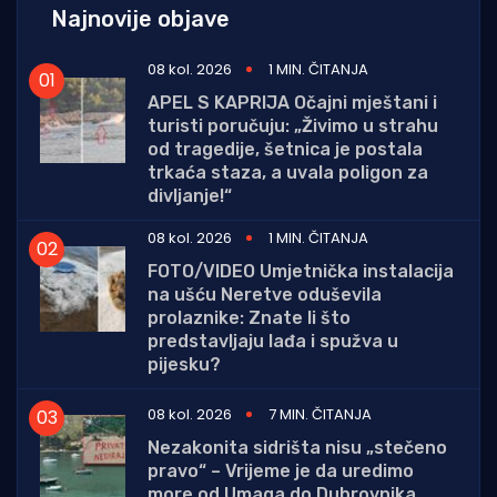
Najnovije objave
08 kol. 2026
1 MIN. ČITANJA
APEL S KAPRIJA Očajni mještani i
turisti poručuju: „Živimo u strahu
od tragedije, šetnica je postala
trkaća staza, a uvala poligon za
divljanje!“
08 kol. 2026
1 MIN. ČITANJA
FOTO/VIDEO Umjetnička instalacija
na ušću Neretve oduševila
prolaznike: Znate li što
predstavljaju lađa i spužva u
pijesku?
08 kol. 2026
7 MIN. ČITANJA
Nezakonita sidrišta nisu „stečeno
pravo“ – Vrijeme je da uredimo
more od Umaga do Dubrovnika