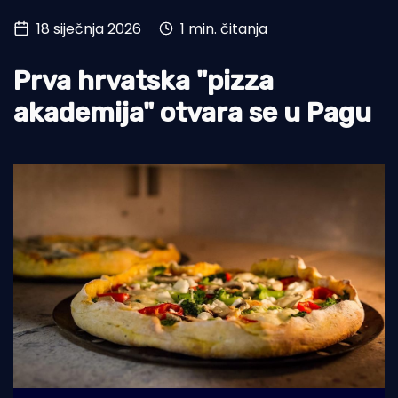
18 siječnja 2026
1 min. čitanja
Turizam i nautika
Pomorstvo
Prva hrvatska "pizza
Ribolov
akademija" otvara se u Pagu
Ekologija
Tradicija i kultura