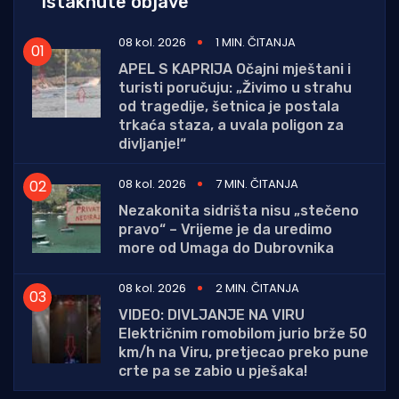
Istaknute objave
08 kol. 2026
1 MIN. ČITANJA
APEL S KAPRIJA Očajni mještani i
turisti poručuju: „Živimo u strahu
od tragedije, šetnica je postala
trkaća staza, a uvala poligon za
divljanje!“
08 kol. 2026
7 MIN. ČITANJA
Nezakonita sidrišta nisu „stečeno
pravo“ – Vrijeme je da uredimo
more od Umaga do Dubrovnika
08 kol. 2026
2 MIN. ČITANJA
VIDEO: DIVLJANJE NA VIRU
Električnim romobilom jurio brže 50
km/h na Viru, pretjecao preko pune
crte pa se zabio u pješaka!