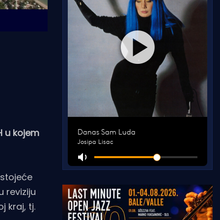
H u kojem
ostojeće
reviziju
kraj, tj.