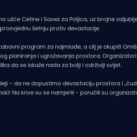
ušće Cetine i Savez za Poljica, uz brojne zaljublj
i prosvjednu šetnju protiv devastacije.
 zabavni program za najmlađe, a cilj je okupiti Omiš
og planiranja i ugrožavanja prostora. Organizatori 
a da se iskaže nada za bolji i održiviji svijet.
ideji – da ne dopustimo devastaciju prostora i „ču
i! Na krive su se namjerili - poručili su organizato