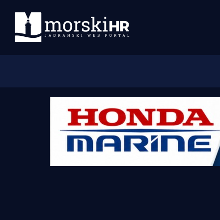
Početna
Morski plus
Morski TV
Obala
Otoci
Turizam i nautika