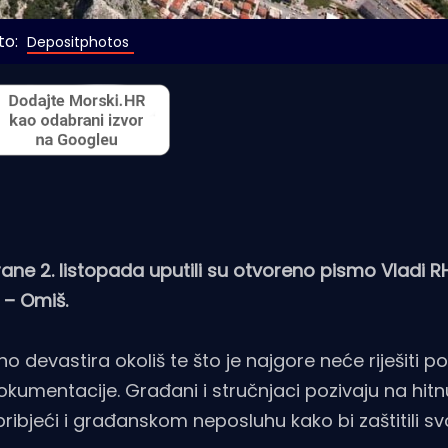
o: 
Depositphotos
rane 2. listopada uputili su otvoreno pismo Vladi R
 – Omiš.
no devastira okoliš te što je najgore neće riješiti p
entacije. Građani i stručnjaci pozivaju na hitnu 
ribjeći i građanskom neposluhu kako bi zaštitili svoj 