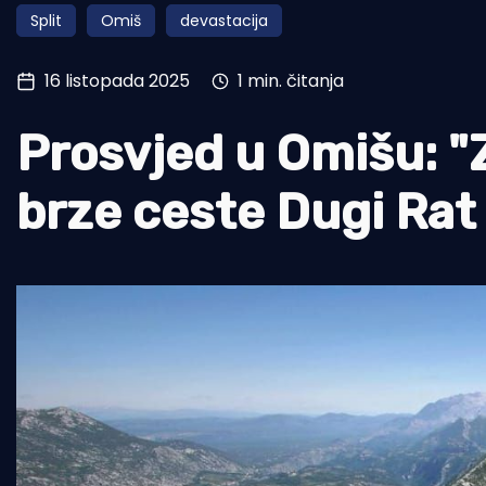
Split
Omiš
devastacija
Pomorstvo
Ribolov
16 listopada 2025
1 min. čitanja
Ekologija
Prosvjed u Omišu: "
Tradicija i kultura
brze ceste Dugi Rat