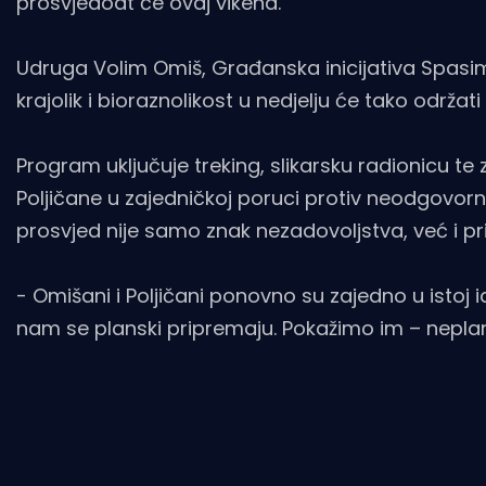
prosvjedoat će ovaj vikend.
Udruga Volim Omiš, Građanska inicijativa Spasimo 
krajolik i bioraznolikost u nedjelju će tako održat
Program uključuje treking, slikarsku radionicu te
Poljičane u zajedničkoj poruci protiv neodgovorn
prosvjed nije samo znak nezadovoljstva, već i prilik
- Omišani i Poljičani ponovno su zajedno u istoj 
nam se planski pripremaju. Pokažimo im – neplansk