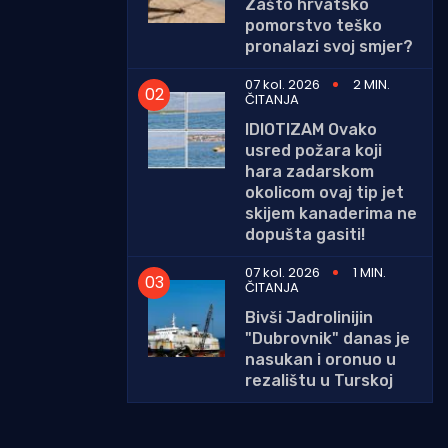
Zašto hrvatsko
pomorstvo teško
pronalazi svoj smjer?
07 kol. 2026
2 MIN.
ČITANJA
IDIOTIZAM Ovako
usred požara koji
hara zadarskom
okolicom ovaj tip jet
skijem kanaderima ne
dopušta gasiti!
07 kol. 2026
1 MIN.
ČITANJA
Bivši Jadrolinijin
"Dubrovnik" danas je
nasukan i oronuo u
rezalištu u Turskoj