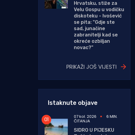
Hrvatsku, stiže za
Velu Gospu u vodičku
diskoteku - Ivošević
se pita: "Gdje ste
sad, junačine
zabranitelji kad se
okreće ozbiljan
novac?"
PRIKAŽI JOŠ VIJESTI
Istaknute objave
07 kol. 2026
6 MIN.
ČITANJA
SIDRO U PIJESKU