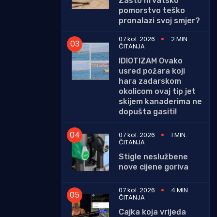
Zašto hrvatsko
pomorstvo teško
pronalazi svoj smjer?
07 kol. 2026
2 MIN.
ČITANJA
IDIOTIZAM Ovako
usred požara koji
hara zadarskom
okolicom ovaj tip jet
skijem kanaderima ne
dopušta gasiti!
07 kol. 2026
1 MIN.
ČITANJA
Stigle neslužbene
nove cijene goriva
07 kol. 2026
4 MIN.
ČITANJA
Cajka koja vrijeđa