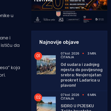
enike u
ane i
Najnovije objave
ističu da
07 kol. 2026
3 MIN.
ČITANJA
Od sudara i zadnjeg
desa“ koja
mjesta do povijesnog
ri.
srebra: Nevjerojatan
preokret Lađarica u
plavom!
07 kol. 2026
6 MIN.
ČITANJA
SIDRO U PIJESKU