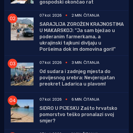
gospodski okončao rat
07 kol. 2026
2 MIN. ČITANJA
SARAJLIJA ZGROŽEN KRAJNOSTIMA
U MAKARSKOJ: "Ja sam bježao u
poderanim farmerkama, a
ukrajinski tajkuni divljaju u
Poršeima dok im domovina gori!"
07 kol. 2026
3 MIN. ČITANJA
Od sudara i zadnjeg mjesta do
povijesnog srebra: Nevjerojatan
preokret Lađarica u plavom!
07 kol. 2026
6 MIN. ČITANJA
SIDRO U PIJESKU Zašto hrvatsko
pomorstvo teško pronalazi svoj
smjer?