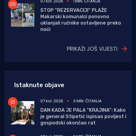
07 kol. 2026
1 MIN. ČITANJA
STOP "REZERVACIJI" PLAŽE
Makarski komunalci ponovno
uklanjali ručnike ostavljene preko
noći
PRIKAŽI JOŠ VIJESTI
Istaknute objave
07 kol. 2026
3 MIN. ČITANJA
DAN KADA JE PALA "KRAJINA": Kako
je general Stipetić ispisao povijest i
gospodski okončao rat