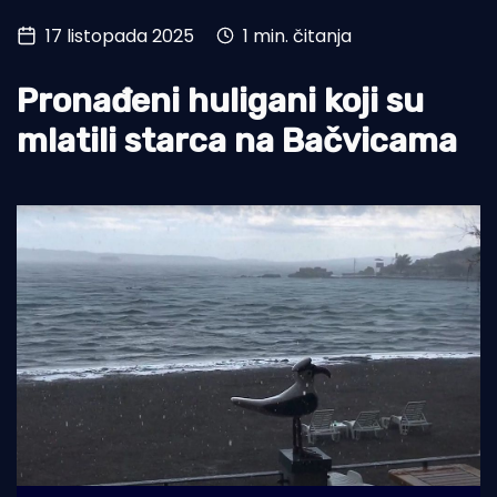
17 listopada 2025
1 min. čitanja
Turizam i nautika
Pomorstvo
Pronađeni huligani koji su
Ribolov
mlatili starca na Bačvicama
Ekologija
Tradicija i kultura