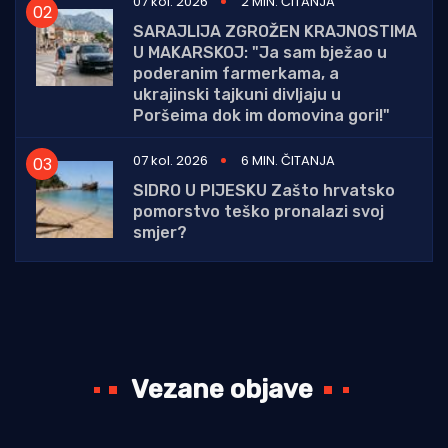
07 kol. 2026
2 MIN. ČITANJA
SARAJLIJA ZGROŽEN KRAJNOSTIMA
U MAKARSKOJ: "Ja sam bježao u
poderanim farmerkama, a
ukrajinski tajkuni divljaju u
Poršeima dok im domovina gori!"
07 kol. 2026
6 MIN. ČITANJA
SIDRO U PIJESKU Zašto hrvatsko
pomorstvo teško pronalazi svoj
smjer?
Vezane objave