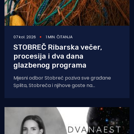
07 kol. 2026
1 MIN. ČITANJA
STOBREČ Ribarska večer,
procesija i dva dana
glazbenog programa
Mjesni odbor Stobreč poziva sve građane
Splita, Stobreča i njihove goste na
tradicionalnu proslavu Ribarske večeri i
blagdana sv. Lovre,