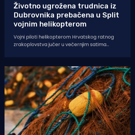
Životno ugrožena trudnica iz
Dubrovnika prebačena u Split
vojnim helikopterom
Vojni piloti helikopterom Hrvatskog ratnog
zrakoplovstva jučer u večernjim satima
prevezli su životno ugroženu trudnicu iz Opće
bolnice Dubrovnik u