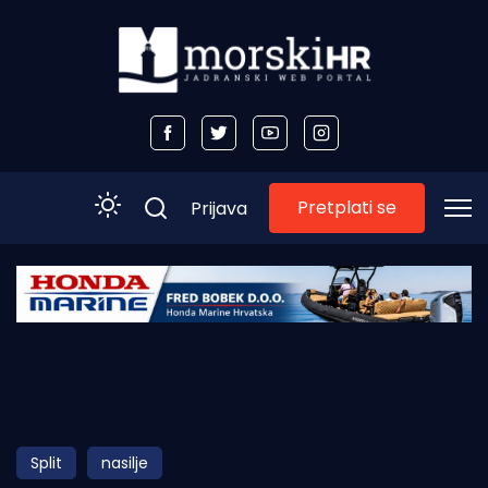
Pretplati se
Prijava
Početna
Morski plus
Morski TV
Obala
Split
nasilje
Otoci