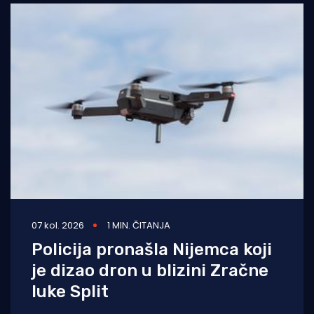
07 kol. 2026
1 MIN. ČITANJA
Policija pronašla Nijemca koji
je dizao dron u blizini Zračne
luke Split