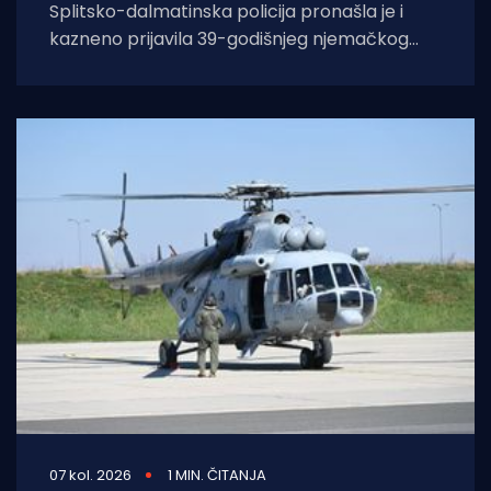
Splitsko-dalmatinska policija pronašla je i
kazneno prijavila 39-godišnjeg njemačkog
državljanina osumnjičenog za nedopušteno
upravljanje dronom u zabranjenim zonama
07 kol. 2026
1 MIN. ČITANJA