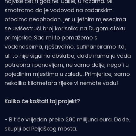
najviše četiri godine. Dakle, u fazama. Mi
smatramo da je vodovod na zadarskim
otocima neophodan, jer u ljetnim mjesecima
se uvišestruči broj korisnika na Dugom otoku
primjerice. Sad mi to pomažemo s
vodonoscima, rješavamo, sufinanciramo itd.,
ali to nije sigurna obskrba, dakle nama je voda
potrebna i ponavljam, ne samo dolje, nego i u
pojedinim mjestima u zaleđu. Primjerice, samo
nekoliko kilometara rijeke vi nemate vodu!
Koliko će koštati taj projekt?
- Bit će vrijedan preko 280 milijuna eura. Dakle,
skuplji od Peljaškog mosta.