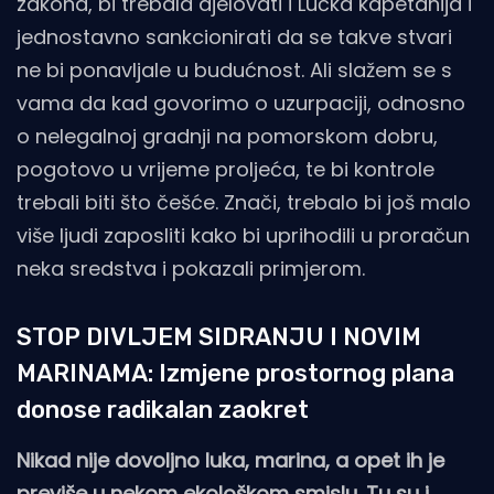
zakona, bi trebala djelovati i Lučka kapetanija i
jednostavno sankcionirati da se takve stvari
ne bi ponavljale u budućnost. Ali slažem se s
vama da kad govorimo o uzurpaciji, odnosno
o nelegalnoj gradnji na pomorskom dobru,
pogotovo u vrijeme proljeća, te bi kontrole
trebali biti što češće. Znači, trebalo bi još malo
više ljudi zaposliti kako bi uprihodili u proračun
neka sredstva i pokazali primjerom.
STOP DIVLJEM SIDRANJU I NOVIM
MARINAMA: Izmjene prostornog plana
donose radikalan zaokret
Nikad nije dovoljno luka, marina, a opet ih je
previše u nekom ekološkom smislu. Tu su i