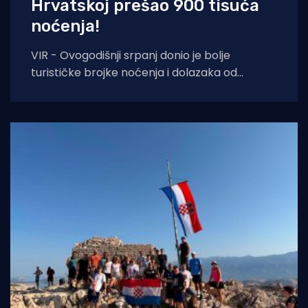
Hrvatskoj prešao 900 tisuća
noćenja!
VIR - Ovogodišnji srpanj donio je bolje
turističke brojke noćenja i dolazaka od
lanjskih: tijekom srpnja na otoku Viru
ostvareno je