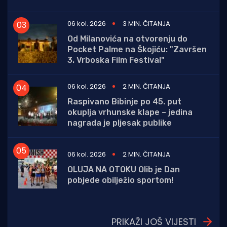
06 kol. 2026
3 MIN. ČITANJA
Od Milanovića na otvorenju do
Pocket Palme na Škojiću: "Završen
3. Vrboska Film Festival"
06 kol. 2026
2 MIN. ČITANJA
Raspivano Bibinje po 45. put
okuplja vrhunske klape – jedina
nagrada je pljesak publike
06 kol. 2026
2 MIN. ČITANJA
OLUJA NA OTOKU Olib je Dan
pobjede obilježio sportom!
PRIKAŽI JOŠ VIJESTI