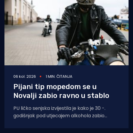
06 kol. 2026
1 MIN. ČITANJA
Pijani tip mopedom se u
Novalji zabio ravno u stablo
PU ličko senjska izvijestila je kako je 30 -.
godišnjak pod utjecajem alkohola zabio
moped zagrebačkih registracija u drvo.
Prometna se