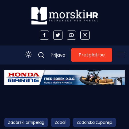
Pretplati se
Prijava
Početna
Morski plus
Morski TV
Obala
Zadarski arhipelag
Zadar
Zadarska županija
Otoci