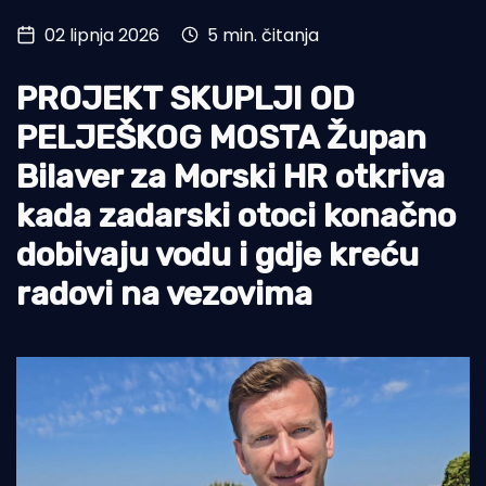
02 lipnja 2026
5 min. čitanja
Turizam i nautika
Pomorstvo
PROJEKT SKUPLJI OD
Ribolov
PELJEŠKOG MOSTA Župan
Bilaver za Morski HR otkriva
Ekologija
kada zadarski otoci konačno
Tradicija i kultura
dobivaju vodu i gdje kreću
radovi na vezovima