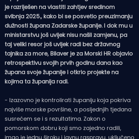
je razriješen na vlastiti zahtjev sredinom
svibnja 2025., kako bi se posvetio preuzimanju
dužnosti župana Zadarske županije. I dok mu u
ministarstvu još uvijek nisu našli zamjenu, pa
taj veliki resor još uvijek radi bez državnog
tajnika za more, Bilaver je za Morski HR objavio
retrospektivu svojih prvih godinu dana kao
župana svoje županije i otkrio projekte na
kojima ta županija radi.
- Izazovno je kontrolirati županiju koja pokriva
najviše morske površine, a posljednjih tjedana
susrećem se i s rezultatima. Zakon o
pomorskom dobru koji smo zajedno radili,
imao je jednu široku i javnu raspravu, uključeno