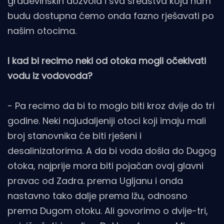
građevinskih dozvola i sva sredstva koja nam
budu dostupna ćemo onda fazno rješavati po
našim otocima.
I kad bi recimo neki od otoka mogli očekivati
vodu iz vodovoda?
- Pa recimo da bi to moglo biti kroz dvije do tri
godine. Neki najudaljeniji otoci koji imaju mali
broj stanovnika će biti rješeni i
desalinizatorima. A da bi voda došla do Dugog
otoka, najprije mora biti pojačan ovaj glavni
pravac od Zadra. prema Ugljanu i onda
nastavno tako dalje prema Ižu, odnosno
prema Dugom otoku. Ali govorimo o dvije-tri,