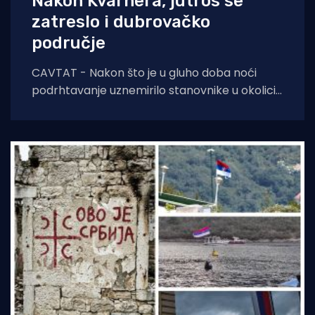
Nakon Kvarnera, jutros se
zatreslo i dubrovačko
područje
CAVTAT - Nakon što je u gluho doba noći
podrhtavanje uznemirilo stanovnike u okolici
Novog Vinodolskog, jutros se zatreslo i tlo