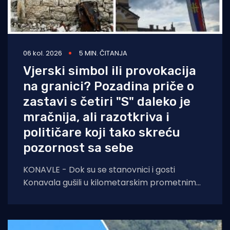
06 kol. 2026
5 MIN. ČITANJA
Vjerski simbol ili provokacija
na granici? Pozadina priče o
zastavi s četiri "S" daleko je
mračnija, ali razotkriva i
političare koji tako skreću
pozornost sa sebe
KONAVLE - Dok su se stanovnici i gosti
Konavala gušili u kilometarskim prometnim
čepovima na jedinoj lokalnoj cesti, načelniku
Boži Lasiću