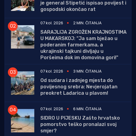
je general Stipetić ispisao povijest i
gospodski okončao rat
07 kol. 2026
2 MIN. ČITANJA
SARAJLIJA ZGROŽEN KRAJNOSTIMA
U MAKARSKOJ: "Ja sam bježao u
poderanim farmerkama, a
ukrajinski tajkuni divljaju u
Poršeima dok im domovina gori!"
07 kol. 2026
3 MIN. ČITANJA
Od sudara i zadnjeg mjesta do
povijesnog srebra: Nevjerojatan
preokret Lađarica u plavom!
07 kol. 2026
6 MIN. ČITANJA
SIDRO U PIJESKU Zašto hrvatsko
pomorstvo teško pronalazi svoj
smjer?