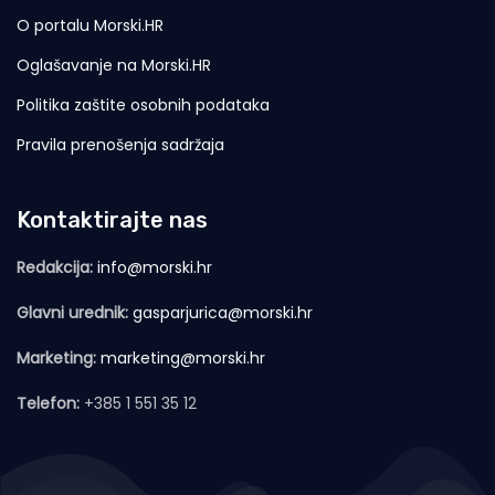
O portalu Morski.HR
Oglašavanje na Morski.HR
Politika zaštite osobnih podataka
Pravila prenošenja sadržaja
Kontaktirajte nas
Redakcija:
info@morski.hr
Glavni urednik:
gasparjurica@morski.hr
Marketing:
marketing@morski.hr
Telefon:
+385 1 551 35 12