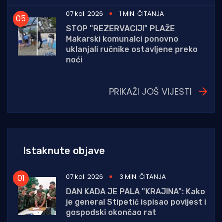
07 kol. 2026
1 MIN. ČITANJA
STOP "REZERVACIJI" PLAŽE
Makarski komunalci ponovno
uklanjali ručnike ostavljene preko
noći
PRIKAŽI JOŠ VIJESTI
Istaknute objave
07 kol. 2026
3 MIN. ČITANJA
DAN KADA JE PALA "KRAJINA": Kako
je general Stipetić ispisao povijest i
gospodski okončao rat