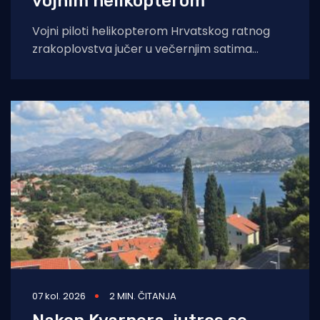
vojnim helikopterom
Vojni piloti helikopterom Hrvatskog ratnog
zrakoplovstva jučer u večernjim satima
prevezli su životno ugroženu trudnicu iz Opće
bolnice Dubrovnik u
07 kol. 2026
2 MIN. ČITANJA