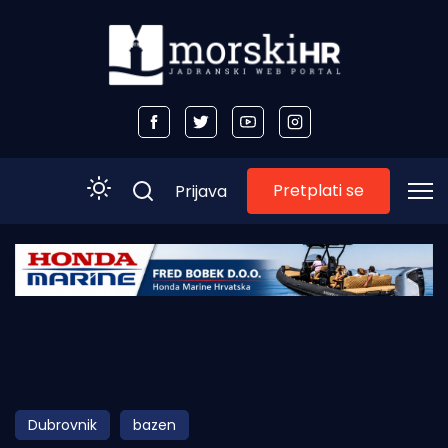
Pretplati se
Prijava
Početna
Morski plus
Morski TV
Obala
Dubrovnik
bazen
Otoci