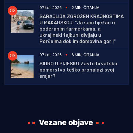
07 kol. 2026
2 MIN. ČITANJA
SARAJLIJA ZGROŽEN KRAJNOSTIMA
U MAKARSKOJ: "Ja sam bježao u
poderanim farmerkama, a
ukrajinski tajkuni divljaju u
Poršeima dok im domovina gori!"
07 kol. 2026
6 MIN. ČITANJA
SIDRO U PIJESKU Zašto hrvatsko
pomorstvo teško pronalazi svoj
smjer?
Vezane objave