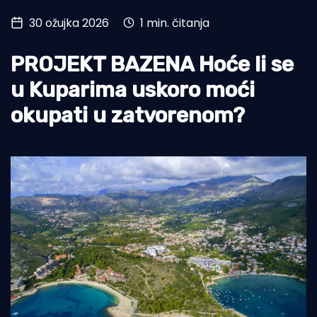
30 ožujka 2026
1 min. čitanja
Turizam i nautika
Pomorstvo
PROJEKT BAZENA Hoće li se
Ribolov
u Kuparima uskoro moći
okupati u zatvorenom?
Ekologija
Tradicija i kultura