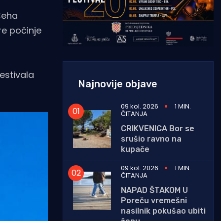
Ceha
re počinje
estivala
Najnovije objave
09 kol. 2026
1 MIN.
ČITANJA
CRIKVENICA Bor se
srušio ravno na
kupače
09 kol. 2026
1 MIN.
ČITANJA
NAPAD ŠTAKOM U
Poreču vremešni
nasilnik pokušao ubiti