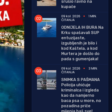
srušio ravno na
kupače
09 kol. 2026
1 MIN.
ČITANJA
ODNIJELA IH BURA Na
Krku spašavali SUP
entuzijaste,
izgubljenih je bilo i
kod Kaštela, a kod
Murtera je došlo do
pada s gumenjaka!
09 kol. 2026
3 MIN.
ČITANJA
SNIMKA S PAŠMANA
Policija uhićuje
kriminalca i izgleda
kao da namjerno
baca psa u more, no
pozadina priče
mijenja baš sve!