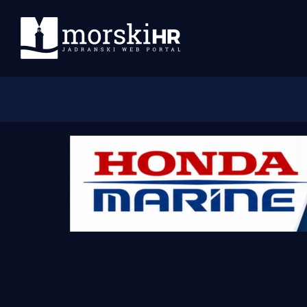
Početna
Morski plus
Morski TV
Obala
Otoci
Turizam i nautika