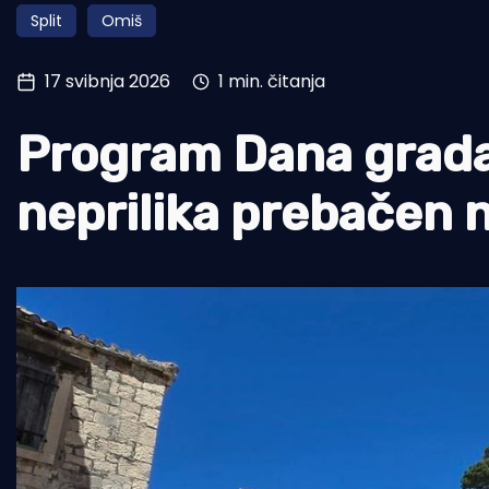
Split
Omiš
Pomorstvo
Ribolov
17 svibnja 2026
1 min. čitanja
Ekologija
Program Dana grad
Tradicija i kultura
neprilika prebačen n