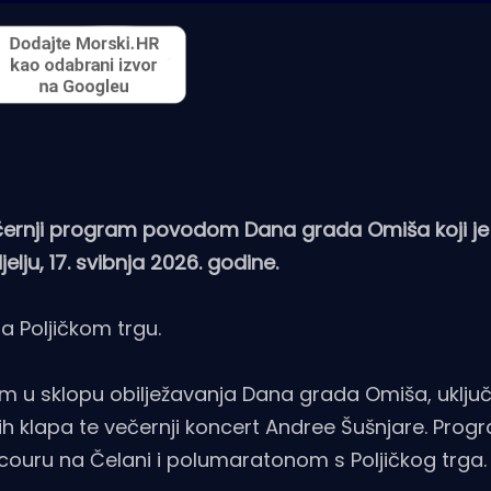
ečernji program povodom Dana grada Omiša koji je
elju, 17. svibnja 2026. godine.
a Poljičkom trgu.
ram u sklopu obilježavanja Dana grada Omiša, uključ
ih klapa te večernji koncert Andree Šušnjare. Prog
rcouru na Čelani i polumaratonom s Poljičkog trga