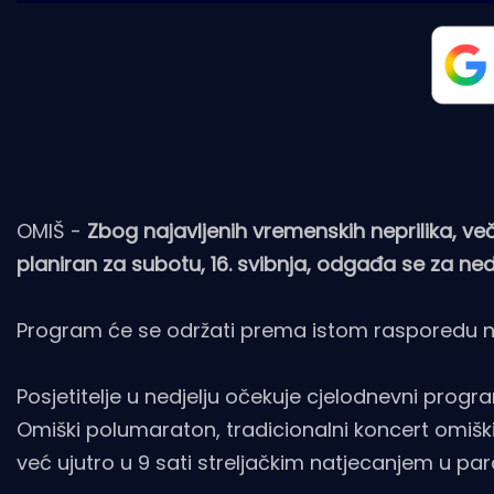
OMIŠ -
Zbog najavljenih vremenskih neprilika, v
planiran za subotu, 16. svibnja, odgađa se za nedj
Program će se održati prema istom rasporedu n
Posjetitelje u nedjelju očekuje cjelodnevni prog
Omiški polumaraton, tradicionalni koncert omišk
već ujutro u 9 sati streljačkim natjecanjem u pa