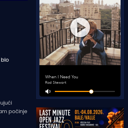
 bio
ujući
ram počinje
.