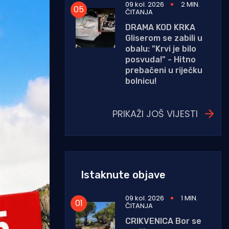
09 kol. 2026
2 MIN.
ČITANJA
DRAMA KOD KRKA
Gliserom se zabili u
obalu: "Krvi je bilo
posvuda!" - Hitno
prebačeni u riječku
bolnicu!
PRIKAŽI JOŠ VIJESTI
Istaknute objave
09 kol. 2026
1 MIN.
ČITANJA
CRIKVENICA Bor se