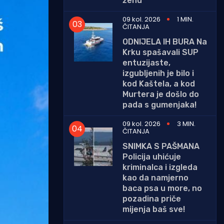
ženu
09 kol. 2026
1 MIN.
ČITANJA
ODNIJELA IH BURA Na
Krku spašavali SUP
entuzijaste,
izgubljenih je bilo i
kod Kaštela, a kod
Murtera je došlo do
pada s gumenjaka!
09 kol. 2026
3 MIN.
ČITANJA
SNIMKA S PAŠMANA
Policija uhićuje
kriminalca i izgleda
kao da namjerno
baca psa u more, no
pozadina priče
mijenja baš sve!