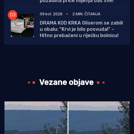
pozadina priče mijenja baš sve!
09 kol. 2026
2 MIN. ČITANJA
DRAMA KOD KRKA Gliserom se zabili
u obalu: "Krvi je bilo posvuda!" -
Hitno prebačeni u riječku bolnicu!
Vezane objave