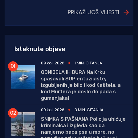
PRIKAŽI JOŠ VIJESTI
Istaknute objave
09 kol. 2026
1 MIN. ČITANJA
ODNIJELA IH BURA Na Krku
spašavali SUP entuzijaste,
izgubljenih je bilo i kod Kaštela, a
kod Murtera je došlo do pada s
gumenjaka!
09 kol. 2026
3 MIN. ČITANJA
SNIMKA S PAŠMANA Policija uhićuje
kriminalca i izgleda kao da
namjerno baca psa u more, no