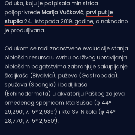
Odluka, koju je potpisala ministrica
poljoprivrede
Marija Vučković
,
prvi put je
stupila
24. listopada 2019. godine
, a naknadno
je produljivana.
Odlukom se radi znanstvene evaluacije stanja
bioloških resursa u svrhu održivog upravljanja
biološkim bogatstvima zabranjuje sakupljanje
školjkaša (Bivalvia), puževa (Gastropoda),
spužava (Spongia) i bodljikaša
(Echinodermata) u akvatoriju Paškog zaljeva
omeđenog spojnicom Rta Sušac (φ 44°
29,290′, λ 15° 2,939′) i Rta Sv. Nikola (φ 44°
28,770′, λ 15° 2,580′).