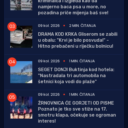
kriminalca i izgleda kao da
namjerno baca psa u more, no
pozadina priče mijenja baš sve!
09 kol. 2026
2 MIN. ČITANJA
DRAMA KOD KRKA Gliserom se zabili
u obalu: "Krvi je bilo posvuda!" -
Hitno prebačeni u riječku bolnicu!
09 kol. 2026
1 MIN. ČITANJA
SEGET DONJI Buktinja kod hotela:
"Nastradala tri automobila na
šetnici koja vodi do plaže"
09 kol. 2026
1 MIN. ČITANJA
ŽRNOVNICA ĆE GORJETI OD PISME
Poznato je tko sve stiže na 17.
smotru klapa, očekuje se ogroman
interes!