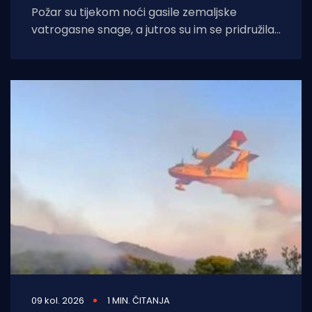
Požar su tijekom noći gasile zemaljske
vatrogasne snage, a jutros su im se pridružila i
dva kanadera koji su zalijevali
09 kol. 2026
1 MIN. ČITANJA