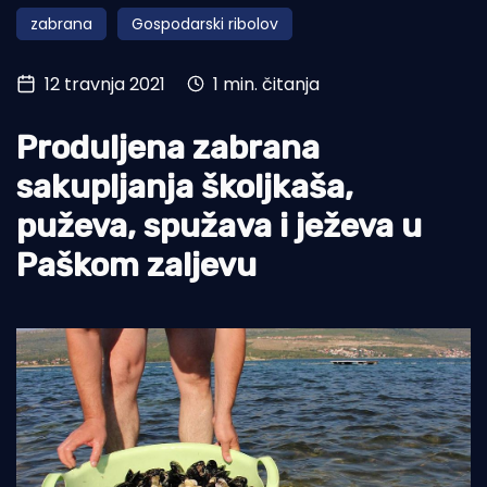
zabrana
Gospodarski ribolov
Turizam i nautika
Pomorstvo
12 travnja 2021
1 min. čitanja
Ribolov
Produljena zabrana
Ekologija
sakupljanja školjkaša,
Tradicija i kultura
puževa, spužava i ježeva u
Paškom zaljevu