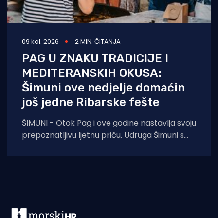
09 kol. 2026
2 MIN. ČITANJA
PAG U ZNAKU TRADICIJE I
MEDITERANSKIH OKUSA:
Šimuni ove nedjelje domaćin
još jedne Ribarske fešte
ŠIMUNI - Otok Pag i ove godine nastavlja svoju
prepoznatljivu ljetnu priču. Udruga Šimuni s
ponosom najavljuje održavanje tradicionalne
Ribarske fešte,