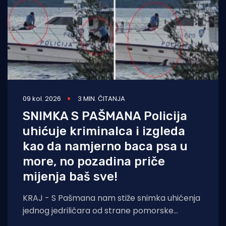
09 kol. 2026
3 MIN. ČITANJA
SNIMKA S PAŠMANA Policija
uhićuje kriminalca i izgleda
kao da namjerno baca psa u
more, no pozadina priče
mijenja baš sve!
KRAJ - S Pašmana nam stiže snimka uhićenja
jednog jedriličara od strane pomorske
policije, koja je morala upotrijebiti sredstva