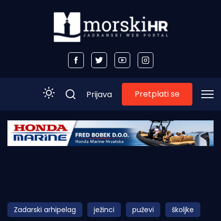
Pretplati se
Prijava
Početna
Morski plus
Morski TV
Obala
Zadarski arhipelag
ježinci
puževi
školjke
Otoci