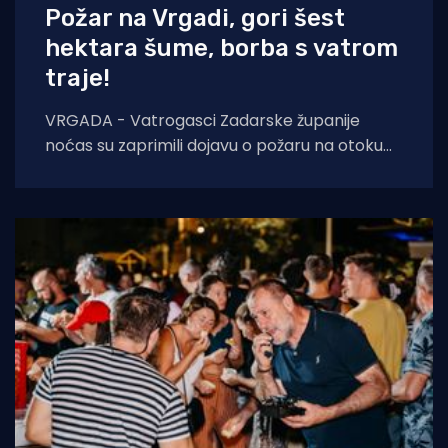
Požar na Vrgadi, gori šest
hektara šume, borba s vatrom
traje!
VRGADA - Vatrogasci Zadarske županije
noćas su zaprimili dojavu o požaru na otoku
Vrgadi. Vatra je zahvatila borovu šumu na
dvije