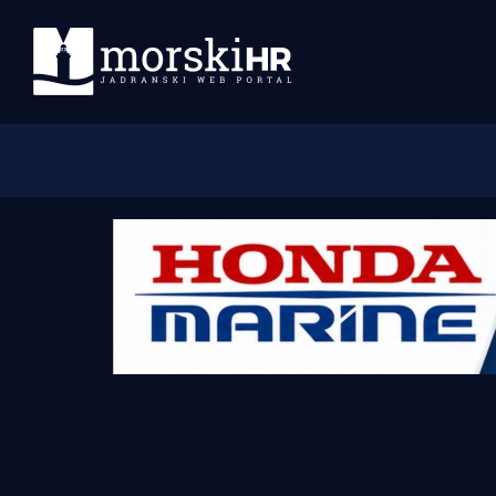
Početna
Morski plus
Morski TV
Obala
Otoci
Turizam i nautika