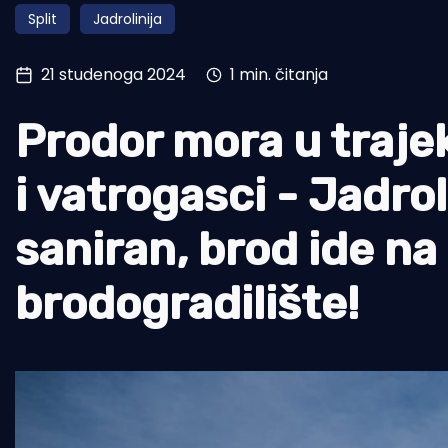
Split
Jadrolinija
Pomorstvo
Ribolov
21 studenoga 2024
1 min. čitanja
Ekologija
Prodor mora u trajek
Tradicija i kultura
i vatrogasci - Jadro
saniran, brod ide na
brodogradilište!