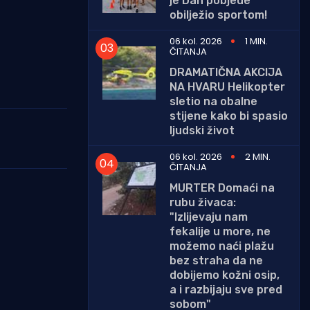
je Dan pobjede
obilježio sportom!
06 kol. 2026
1 MIN.
ČITANJA
DRAMATIČNA AKCIJA
NA HVARU Helikopter
sletio na obalne
stijene kako bi spasio
ljudski život
06 kol. 2026
2 MIN.
ČITANJA
MURTER Domaći na
rubu živaca:
"Izlijevaju nam
fekalije u more, ne
možemo naći plažu
bez straha da ne
dobijemo kožni osip,
a i razbijaju sve pred
sobom"