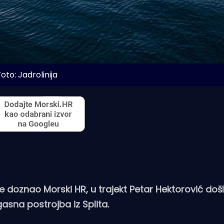
oto: Jadrolinija
u je doznao Morski HR, u trajekt Petar Hektorović doš
asna postrojba iz Splita.