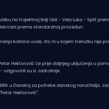
idbu na trajektnoj liniji Ubli - Vela Luka - Split pre
a iskrcani prema standardnoj proceduri.
ja količina vode, što ni u kojem trenutku nije pr
Petar Hektorović će prije daljnjeg uključenja u pom
 odgovorili su iz Jadrolinije.
1989. u Danskoj za potrebe danskog naručitelja. Jad
"Petar Hektorović".