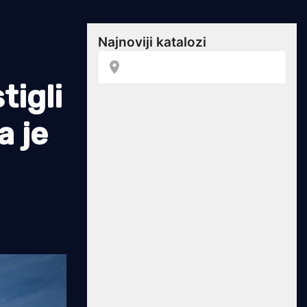
tigli
a je