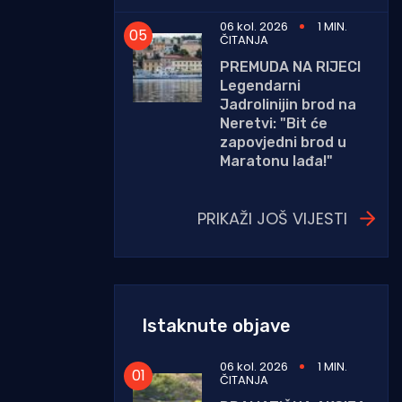
06 kol. 2026
1 MIN.
ČITANJA
PREMUDA NA RIJECI
Legendarni
Jadrolinijin brod na
Neretvi: "Bit će
zapovjedni brod u
Maratonu lađa!"
PRIKAŽI JOŠ VIJESTI
Istaknute objave
06 kol. 2026
1 MIN.
ČITANJA