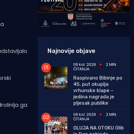
ma
Najnovije objave
edstavljalo
06 kol. 2026
2 MIN.
ČITANJA
orski
Raspivano Bibinje po
45. put okuplja
vrhunske klape –
jedina nagrada je
pljesak publike
rolinija ga
06 kol. 2026
2 MIN.
ČITANJA
OLUJA NA OTOKU Olib