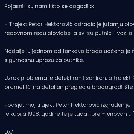
Pojasnili su nam i što se dogodilo:
- Trajekt Petar Hektorović odradio je jutarnju plov
redovnom redu plovidbe, a svi su putnici i vozil
Nadalje, u jednom od tankova broda uočena je man
sigurnosnu ugrozu za putnike.
Uzrok problema je detektiran i saniran, a trajekt 
promet ići na detaljan pregled u brodogradilište -
Podsjetimo, trajekt Petar Hektorović izgrađen je 
je kupila 1998. godine te je tada i preimenovan u 
D.G.