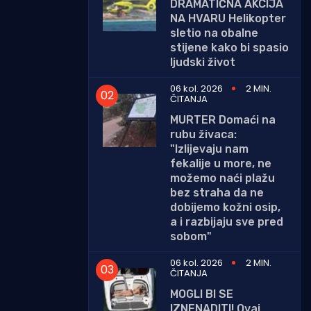
DRAMATIČNA AKCIJA
NA HVARU Helikopter
sletio na obalne
stijene kako bi spasio
ljudski život
06 kol. 2026
2 MIN.
ČITANJA
MURTER Domaći na
rubu živaca:
"Izlijevaju nam
fekalije u more, ne
možemo naći plažu
bez straha da ne
dobijemo kožni osip,
a i razbijaju sve pred
sobom"
06 kol. 2026
2 MIN.
ČITANJA
MOGLI BI SE
IZNENADITI! Ovaj