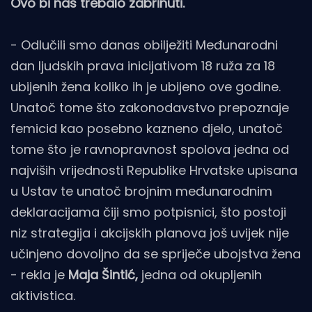
Ovo bi nas trebalo zabrinuti.
- Odlučili smo danas obilježiti Međunarodni
dan ljudskih prava inicijativom 18 ruža za 18
ubijenih žena koliko ih je ubijeno ove godine.
Unatoč tome što zakonodavstvo prepoznaje
femicid kao posebno kazneno djelo, unatoč
tome što je ravnopravnost spolova jedna od
najviših vrijednosti Republike Hrvatske upisana
u Ustav te unatoč brojnim međunarodnim
deklaracijama čiji smo potpisnici, što postoji
niz strategija i akcijskih planova još uvijek nije
učinjeno dovoljno da se spriječe ubojstva žena
- rekla je
Maja Šintić,
jedna od okupljenih
aktivistica.