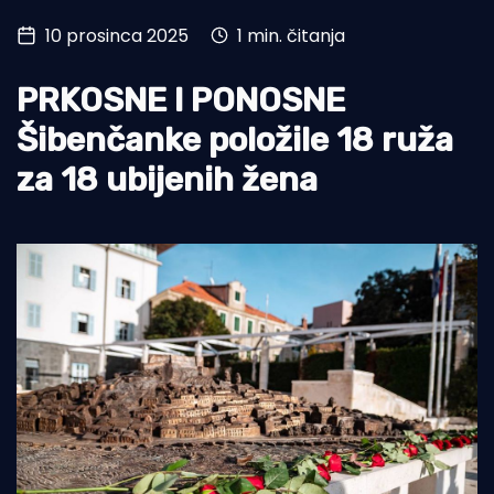
10 prosinca 2025
1 min. čitanja
Turizam i nautika
Pomorstvo
PRKOSNE I PONOSNE
Ribolov
Šibenčanke položile 18 ruža
za 18 ubijenih žena
Ekologija
Tradicija i kultura