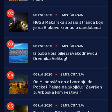
06 kol. 2026
1 MIN. ČITANJA
HGSS Makarska spasio stranca koji
je na Biokovo krenuo u sandalama
06 kol. 2026
1 MIN. ČITANJA
Izložba koja bilježi svakodnevicu
Drvenika Velikog!
06 kol. 2026
3 MIN. ČITANJA
Od Milanovića na otvorenju do
Pocket Palme na Škojiću: "Završen
3. Vrboska Film Festival"
06 kol. 2026
2 MIN. ČITANJA