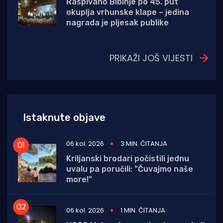
Raspivano Bibinje po 45. put
okuplja vrhunske klape – jedina
nagrada je pljesak publike
PRIKAŽI JOŠ VIJESTI
Istaknute objave
06 kol. 2026
3 MIN. ČITANJA
Kriljanski brodari počistili jednu
uvalu pa poručili: "Čuvajmo naše
more!"
06 kol. 2026
1 MIN. ČITANJA