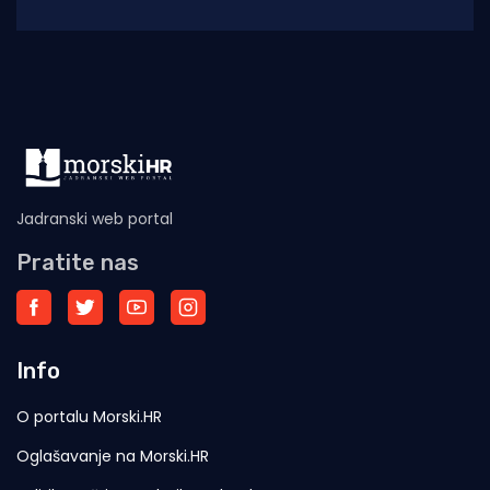
stečeno na međunarodnoj edukaciji. Policijski
službenici PU šibensko-kninske,
Jadranski web portal
Pratite nas
Info
O portalu Morski.HR
Oglašavanje na Morski.HR