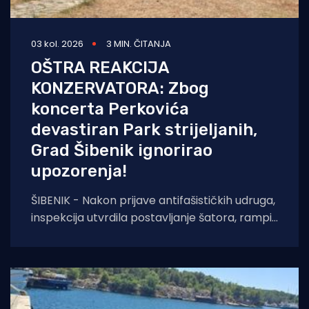
03 kol. 2026
3 MIN. ČITANJA
OŠTRA REAKCIJA
KONZERVATORA: Zbog
koncerta Perkovića
devastiran Park strijeljanih,
Grad Šibenik ignorirao
upozorenja!
ŠIBENIK - Nakon prijave antifašističkih udruga,
inspekcija utvrdila postavljanje šatora, rampi i
sječu stabala na mjestu pogibije Rade
Končara. Izrečeno rješenje