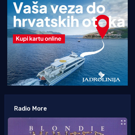
Radio More