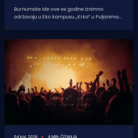
Burnumske ide ove se godine iznimno
održavaju u Eko kampusu „Krka“ u Puljanima
zbog konzervatorskih radova na dosadašnjoj
lokaciji, rimskom
04 kol. 2026
4 MIN. ČITANJA