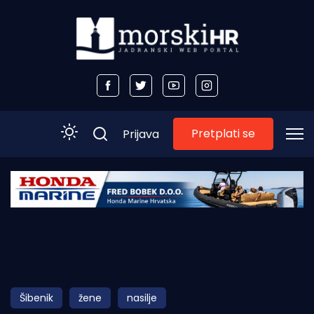
Pretplati se
Prijava
Početna
Morski plus
Morski TV
Obala
Šibenik
žene
nasilje
Otoci