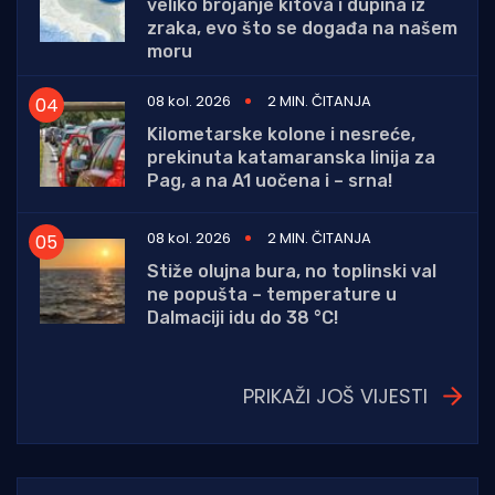
veliko brojanje kitova i dupina iz
zraka, evo što se događa na našem
moru
08 kol. 2026
2 MIN. ČITANJA
Kilometarske kolone i nesreće,
prekinuta katamaranska linija za
Pag, a na A1 uočena i – srna!
08 kol. 2026
2 MIN. ČITANJA
Stiže olujna bura, no toplinski val
ne popušta – temperature u
Dalmaciji idu do 38 °C!
PRIKAŽI JOŠ VIJESTI