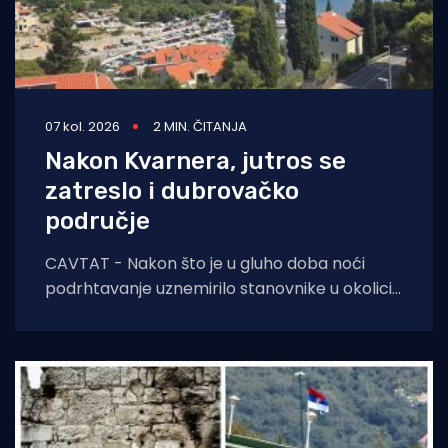
07 kol. 2026
2 MIN. ČITANJA
Nakon Kvarnera, jutros se
zatreslo i dubrovačko
područje
CAVTAT - Nakon što je u gluho doba noći
podrhtavanje uznemirilo stanovnike u okolici
Novog Vinodolskog, jutros se zatreslo i tlo