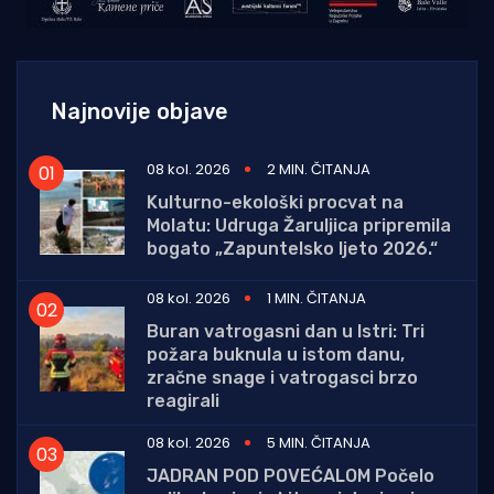
Najnovije objave
08 kol. 2026
2 MIN. ČITANJA
Kulturno-ekološki procvat na
Molatu: Udruga Žaruljica pripremila
bogato „Zapuntelsko ljeto 2026.“
08 kol. 2026
1 MIN. ČITANJA
Buran vatrogasni dan u Istri: Tri
požara buknula u istom danu,
zračne snage i vatrogasci brzo
reagirali
08 kol. 2026
5 MIN. ČITANJA
JADRAN POD POVEĆALOM Počelo