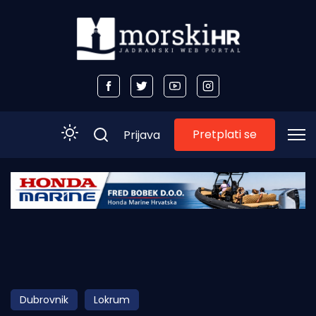
Pretplati se
Prijava
Početna
Morski plus
Morski TV
Obala
Dubrovnik
Lokrum
Otoci