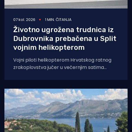
07 kol. 2026
1 MIN. ČITANJA
Životno ugrožena trudnica iz
Dubrovnika prebačena u Split
vojnim helikopterom
Vojni piloti helikopterom Hrvatskog ratnog
zrakoplovstva jučer u večernjim satima
prevezli su životno ugroženu trudnicu iz Opće
bolnice Dubrovnik u