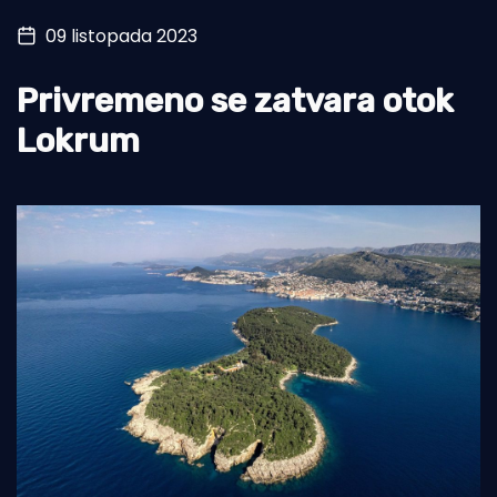
09 listopada 2023
Turizam i nautika
Pomorstvo
Privremeno se zatvara otok
Ribolov
Lokrum
Ekologija
Tradicija i kultura