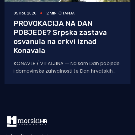
05 kol. 2026
2 MIN. ČITANJA
PROVOKACIJA NA DAN
POBJEDE? Srpska zastava
osvanula na crkvi iznad
Konavala
KONAVLE / VITALJINA — Na sam Dan pobjede
i domovinske zahvalnosti te Dan hrvatskih
branitelja, na crkvi sv. Ilije iznad Vitaljine, koja