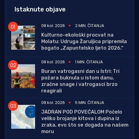
Istaknute objave
08 kol. 2026
2 MIN. ČITANJA
Kulturno-ekološki procvat na
Molatu: Udruga Žaruljica pripremila
bogato „Zapuntelsko ljeto 2026.“
08 kol. 2026
1 MIN. ČITANJA
Buran vatrogasni dan u Istri: Tri
požara buknula u istom danu,
zračne snage i vatrogasci brzo
reagirali
08 kol. 2026
5 MIN. ČITANJA
JADRAN POD POVEĆALOM Počelo
veliko brojanje kitova i dupina iz
zraka, evo što se događa na našem
moru