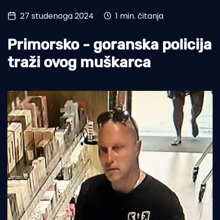
27 studenoga 2024
1 min. čitanja
Turizam i nautika
Pomorstvo
Primorsko - goranska policija
Ribolov
traži ovog muškarca
Ekologija
Tradicija i kultura