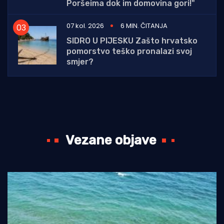
Poršeima dok im domovina gori!"
07 kol. 2026
6 MIN. ČITANJA
SIDRO U PIJESKU Zašto hrvatsko
pomorstvo teško pronalazi svoj
smjer?
Vezane objave