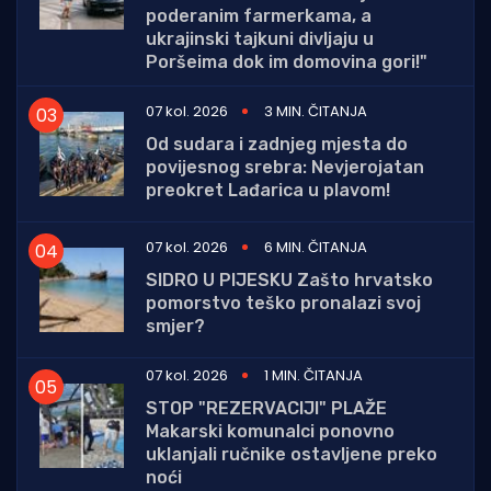
poderanim farmerkama, a
ukrajinski tajkuni divljaju u
Poršeima dok im domovina gori!"
07 kol. 2026
3 MIN. ČITANJA
Od sudara i zadnjeg mjesta do
povijesnog srebra: Nevjerojatan
preokret Lađarica u plavom!
07 kol. 2026
6 MIN. ČITANJA
SIDRO U PIJESKU Zašto hrvatsko
pomorstvo teško pronalazi svoj
smjer?
07 kol. 2026
1 MIN. ČITANJA
STOP "REZERVACIJI" PLAŽE
Makarski komunalci ponovno
uklanjali ručnike ostavljene preko
noći