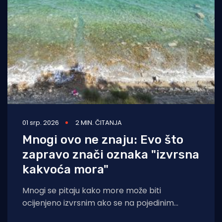
01 srp. 2026
2 MIN. ČITANJA
Mnogi ovo ne znaju: Evo što
zapravo znači oznaka "izvrsna
kakvoća mora"
Mnogi se pitaju kako more može biti
ocijenjeno izvrsnim ako se na pojedinim
lokacijama vide tragovi nafte ili druga