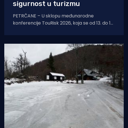
sigurnost u turizmu
PETRČANE – U sklopu međunarodne
konferencije TouRisk 2026, koja se od 13. do 15.
travnja održava u Petrčanima kraj Zadra,
jučer