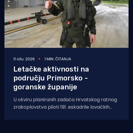
11 ožu. 2026
1 MIN. ČITANJA
Letačke aktivnosti na
području Primorsko -
goranske županije
U okviru planiranih zadaća Hrvatskog ratnog
zrakoplovstva piloti 191. eskadrile lovačkih
aviona 91. krila će danas, 11. ožujka 2026., od