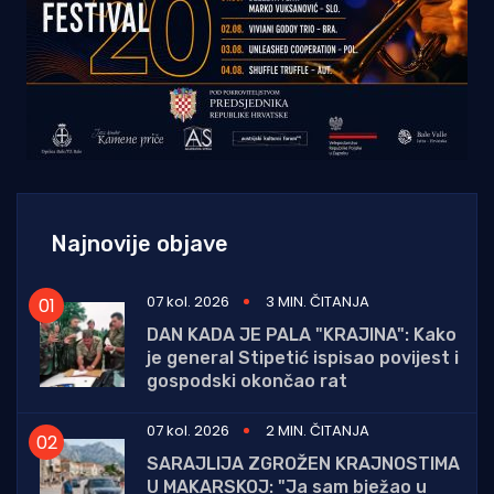
Najnovije objave
07 kol. 2026
3 MIN. ČITANJA
DAN KADA JE PALA "KRAJINA": Kako
je general Stipetić ispisao povijest i
gospodski okončao rat
07 kol. 2026
2 MIN. ČITANJA
SARAJLIJA ZGROŽEN KRAJNOSTIMA
U MAKARSKOJ: "Ja sam bježao u