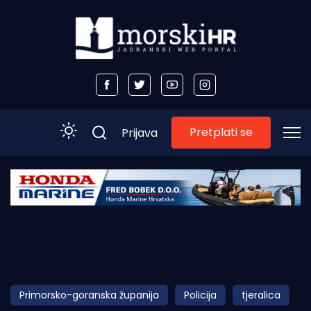
Pretplati se
Prijava
Početna
Morski plus
Morski TV
Obala
Primorsko-goranska županija
Policija
tjeralica
Otoci