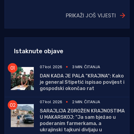
PRIKAŽI JOŠ VIJESTI
Istaknute objave
07 kol. 2026
3 MIN. ČITANJA
DAN KADA JE PALA "KRAJINA": Kako
je general Stipetić ispisao povijest i
gospodski okončao rat
07 kol. 2026
2 MIN. ČITANJA
SARAJLIJA ZGROŽEN KRAJNOSTIMA
U MAKARSKOJ: "Ja sam bježao u
poderanim farmerkama, a
ukrajinski tajkuni divljaju u