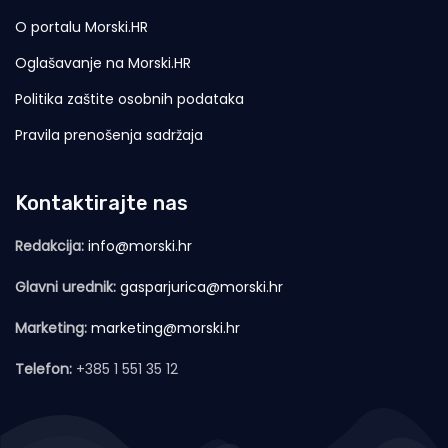
O portalu Morski.HR
Oglašavanje na Morski.HR
Politika zaštite osobnih podataka
Pravila prenošenja sadržaja
Kontaktirajte nas
Redakcija:
info@morski.hr
Glavni urednik:
gasparjurica@morski.hr
Marketing:
marketing@morski.hr
Telefon:
+385 1 551 35 12