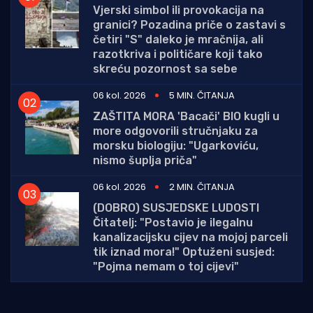
Vjerski simbol ili provokacija na
granici? Pozadina priče o zastavi s
četiri "S" daleko je mračnija, ali
razotkriva i političare koji tako
skreću pozornost sa sebe
06 kol. 2026
5 MIN. ČITANJA
ZAŠTITA MORA 'Bacači' BIO kugli u
more odgovorili stručnjaku za
morsku biologiju: "Ugarkoviću,
nismo šuplja priča"
06 kol. 2026
2 MIN. ČITANJA
(DOBRO) SUSJEDSKE LUDOSTI
Čitatelj: "Postavio je ilegalnu
kanalizacijsku cijev na mojoj parceli
tik iznad mora!" Optuženi susjed:
"Pojma nemam o toj cijevi"