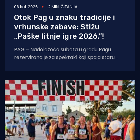
06 kol. 2026
2 MIN. ČITANJA
Otok Pag u znaku tradicije i
vrhunske zabave: Stižu
„Paške litnje igre 2026.”!
PAG – Nadolazeća subota u gradu Pagu
rezervirana je za spektakl koji spaja staru
tradiciju, natjecateljski duh i vrhunski provod.
U