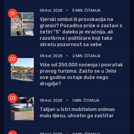
06 kol. 2026
5 MIN. ČITANJA
Vjerski simbol ili provokacija na
granici? Pozadina priče o zastavi s
četiri "S" daleko je mračnija, ali
razotkriva i političare koji tako
skreću pozornost sa sebe
06 kol. 2026
2 MIN. ČITANJA
Više od 250.000 noćenja i povratak
pravog turizma: Zašto se u Jelsi
ove godine ostaje duže nego
drugdje?
06 kol. 2026
1 MIN. ČITANJA
Talijan u Istri mobitelom snimao
malu djecu, uhvatio ga zaštitar