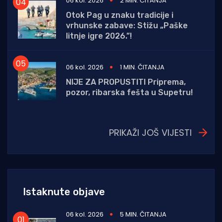
06 kol. 2026
2 MIN. ČITANJA
Otok Pag u znaku tradicije i
vrhunske zabave: Stižu „Paške
litnje igre 2026.”!
06 kol. 2026
1 MIN. ČITANJA
NIJE ZA PROPUSTITI Priprema,
pozor, ribarska fešta u Supetru!
PRIKAŽI JOŠ VIJESTI
Istaknute objave
06 kol. 2026
5 MIN. ČITANJA