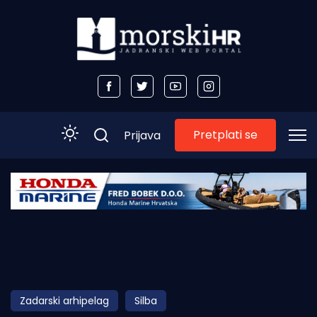
Pretplati se
Prijava
Početna
Morski plus
Morski TV
Obala
Zadarski arhipelag
Silba
Otoci