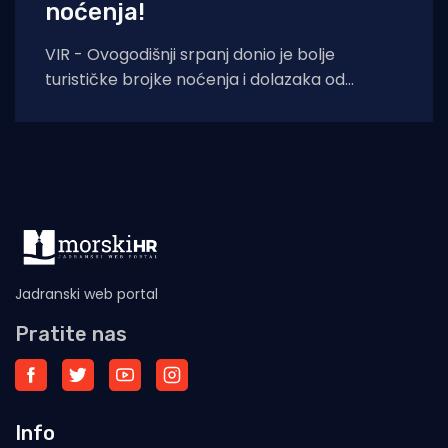
noćenja!
VIR - Ovogodišnji srpanj donio je bolje
turističke brojke noćenja i dolazaka od
lanjskih: tijekom srpnja na otoku Viru
ostvareno je
Jadranski web portal
Pratite nas
Info