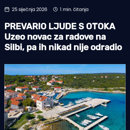
25 siječnja 2026
1 min. čitanja
Turizam i nautika
Pomorstvo
PREVARIO LJUDE S OTOKA
Ribolov
Uzeo novac za radove na
Silbi, pa ih nikad nije odradio
Ekologija
Tradicija i kultura