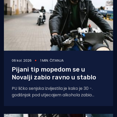
06 kol. 2026
1 MIN. ČITANJA
Pijani tip mopedom se u
Novalji zabio ravno u stablo
PU ličko senjska izvijestila je kako je 30 -.
godišnjak pod utjecajem alkohola zabio
moped zagrebačkih registracija u drvo.
Prometna se