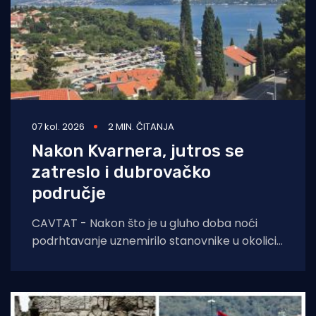
07 kol. 2026
2 MIN. ČITANJA
Nakon Kvarnera, jutros se
zatreslo i dubrovačko
područje
CAVTAT - Nakon što je u gluho doba noći
podrhtavanje uznemirilo stanovnike u okolici
Novog Vinodolskog, jutros se zatreslo i tlo