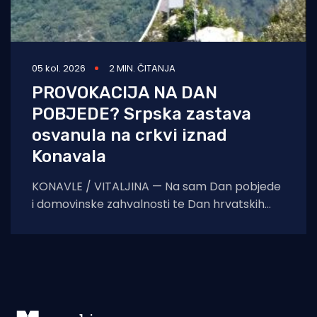
05 kol. 2026
2 MIN. ČITANJA
PROVOKACIJA NA DAN
POBJEDE? Srpska zastava
osvanula na crkvi iznad
Konavala
KONAVLE / VITALJINA — Na sam Dan pobjede
i domovinske zahvalnosti te Dan hrvatskih
branitelja, na crkvi sv. Ilije iznad Vitaljine, koja