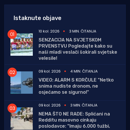
Istaknute objave
10 kol. 2026
3 MIN. ČITANJA
SENZACIJA NA SVJETSKOM
PRVENSTVU Pogledajte kako su
naši mladi veslači šokirali svjetske
velesile!
09 kol. 2026
4 MIN. ČITANJA
VIDEO: ALARM S KORČULE "Netko
snima nudiste dronom, ne
osjećamo se sigurno!"
09 kol. 2026
3 MIN. ČITANJA
NEMA ŠTO NE RADE: Splićani na
Redditu masovno cinkaju
poslodavce: "Imaju 6.000 tužbi,