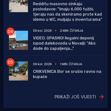
Redditu masovno cinkaju
poslodavce: "Imaju 6.000 tužbi,
tjeraju nas da skeniramo prste kad
idemo u WC, muljaju s inventurama"
09 kol. 2026
2 MIN. ČITANJA
VIDEO: OPASNO! Ilegalni deponij
ispod dalekovoda u Novalji: "Ako
dođe do zapaljenja..."
09 kol. 2026
1 MIN. ČITANJA
CRIKVENICA Bor se srušio ravno na
kupače
PRIKAŽI JOŠ VIJESTI