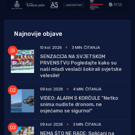
Najnovije objave
10 kol. 2026
3 MIN. ČITANJA
SENZACIJA NA SVJETSKOM
PRVENSTVU Pogledajte kako su
naši mladi veslači šokirali svjetske
velesile!
09 kol. 2026
4 MIN. ČITANJA
VIDEO: ALARM S KORČULE "Netko
snima nudiste dronom, ne
osjećamo se sigurno!"
09 kol. 2026
3 MIN. ČITANJA
NEMA ŠTO NE RADE: Splićani na