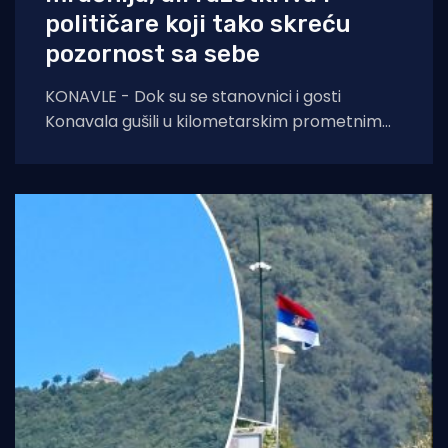
političare koji tako skreću
pozornost sa sebe
KONAVLE - Dok su se stanovnici i gosti
Konavala gušili u kilometarskim prometnim
čepovima na jedinoj lokalnoj cesti, načelniku
Boži Lasiću