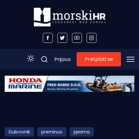
Pretplati se
Prijava
Početna
Morski plus
Morski TV
Obala
Dubrovnik
preminuo
pjesma
Otoci