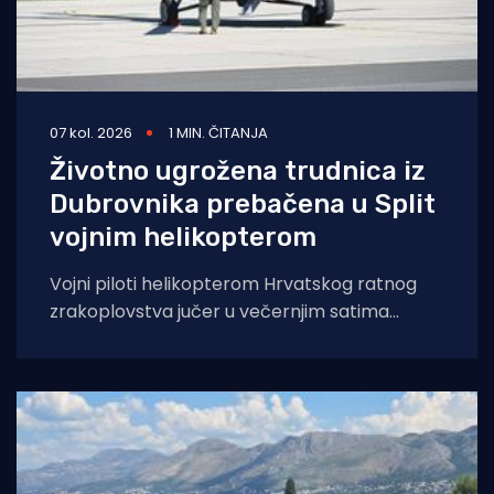
07 kol. 2026
1 MIN. ČITANJA
Životno ugrožena trudnica iz
Dubrovnika prebačena u Split
vojnim helikopterom
Vojni piloti helikopterom Hrvatskog ratnog
zrakoplovstva jučer u večernjim satima
prevezli su životno ugroženu trudnicu iz Opće
bolnice Dubrovnik u