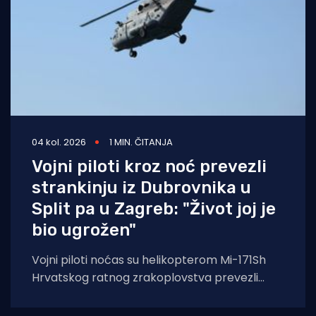
04 kol. 2026
1 MIN. ČITANJA
Vojni piloti kroz noć prevezli
strankinju iz Dubrovnika u
Split pa u Zagreb: "Život joj je
bio ugrožen"
Vojni piloti noćas su helikopterom Mi-171Sh
Hrvatskog ratnog zrakoplovstva prevezli
životno ugroženu stranu državljanku i
medicinski tim iz Opće