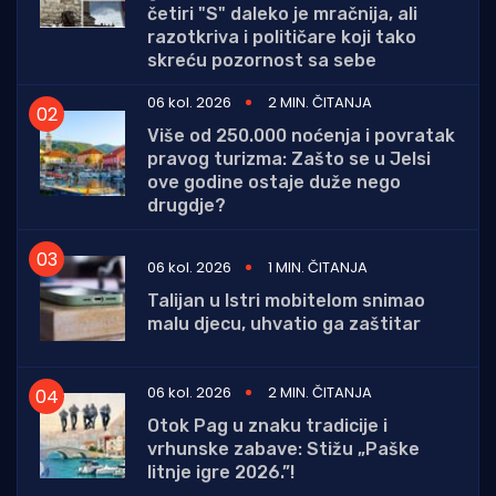
četiri "S" daleko je mračnija, ali
razotkriva i političare koji tako
skreću pozornost sa sebe
06 kol. 2026
2 MIN. ČITANJA
Više od 250.000 noćenja i povratak
pravog turizma: Zašto se u Jelsi
ove godine ostaje duže nego
drugdje?
06 kol. 2026
1 MIN. ČITANJA
Talijan u Istri mobitelom snimao
malu djecu, uhvatio ga zaštitar
06 kol. 2026
2 MIN. ČITANJA
Otok Pag u znaku tradicije i
vrhunske zabave: Stižu „Paške
litnje igre 2026.”!