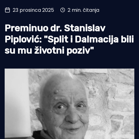
23 prosinca 2025
2 min. čitanja
Turizam i nautika
Pomorstvo
Preminuo dr. Stanislav
Ribolov
Piplović: "Split i Dalmacija bili
su mu životni poziv"
Ekologija
Tradicija i kultura