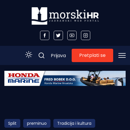
Pretplati se
Prijava
Početna
Morski plus
Morski TV
Obala
Split
preminuo
Tradicija i kultura
Otoci