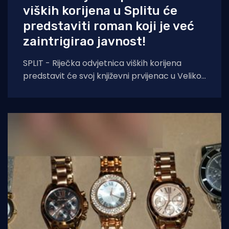
viških korijena u Splitu će
predstaviti roman koji je već
zaintrigirao javnost!
SPLIT - Riječka odvjetnica viških korijena
predstavit će svoj književni prvijenac u Velikoj
dvorani Gradske knjižnice Marka Marulića u
Splitu, u