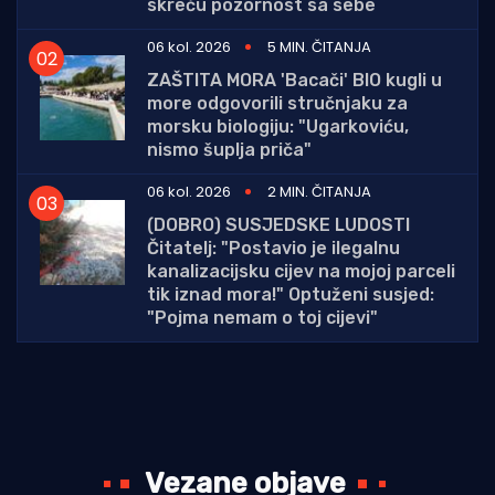
skreću pozornost sa sebe
06 kol. 2026
5 MIN. ČITANJA
ZAŠTITA MORA 'Bacači' BIO kugli u
more odgovorili stručnjaku za
morsku biologiju: "Ugarkoviću,
nismo šuplja priča"
06 kol. 2026
2 MIN. ČITANJA
(DOBRO) SUSJEDSKE LUDOSTI
Čitatelj: "Postavio je ilegalnu
kanalizacijsku cijev na mojoj parceli
tik iznad mora!" Optuženi susjed:
"Pojma nemam o toj cijevi"
Vezane objave