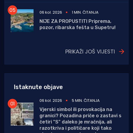
06 kol. 2026
1 MIN. ČITANJA
NIJE ZA PROPUSTITI Priprema,
pozor, ribarska fešta u Supetru!
PRIKAŽI JOŠ VIJESTI
Istaknute objave
06 kol. 2026
5 MIN. ČITANJA
Vjerski simbol ili provokacija na
granici? Pozadina priče o zastavi s
četiri "S" daleko je mračnija, ali
razotkriva i političare koji tako