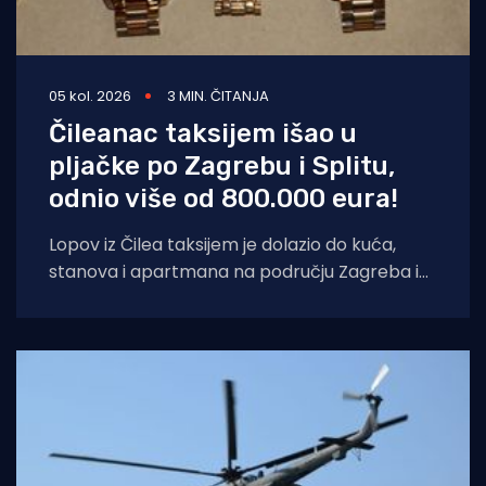
05 kol. 2026
3 MIN. ČITANJA
Čileanac taksijem išao u
pljačke po Zagrebu i Splitu,
odnio više od 800.000 eura!
Lopov iz Čilea taksijem je dolazio do kuća,
stanova i apartmana na području Zagreba i
Splita i počinio znatnu materijalnu