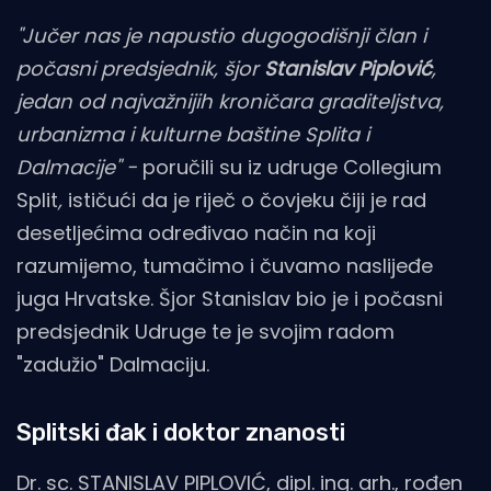
"Jučer nas je napustio dugogodišnji član i
počasni predsjednik, šjor
Stanislav Piplović
,
jedan od najvažnijih kroničara graditeljstva,
urbanizma i kulturne baštine Splita i
Dalmacije" -
poručili su iz udruge Collegium
Split
,
ističući da je riječ o čovjeku čiji je rad
desetljećima određivao način na koji
razumijemo, tumačimo i čuvamo naslijeđe
juga Hrvatske. Šjor Stanislav bio je i počasni
predsjednik Udruge te je svojim radom
"zadužio" Dalmaciju.
Splitski đak i doktor znanosti
Dr. sc. STANISLAV PIPLOVIĆ, dipl. ing. arh., rođen