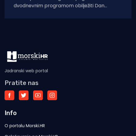
dvodnevnim programom obilježiti Dan
pobjede i domovinske zahvalnosti, Dan
hrvatskih branitelja te 31.
Jadranski web portal
Pratite nas
Info
O portalu Morski.HR