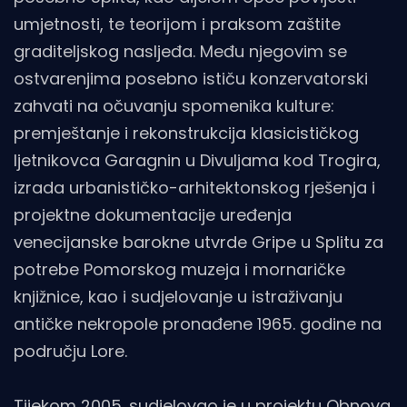
umjetnosti, te teorijom i praksom zaštite
graditeljskog nasljeđa. Među njegovim se
ostvarenjima posebno ističu konzervatorski
zahvati na očuvanju spomenika kulture:
premještanje i rekonstrukcija klasicističkog
ljetnikovca Garagnin u Divuljama kod Trogira,
izrada urbanističko-arhitektonskog rješenja i
projektne dokumentacije uređenja
venecijanske barokne utvrde Gripe u Splitu za
potrebe Pomorskog muzeja i mornaričke
knjižnice, kao i sudjelovanje u istraživanju
antičke nekropole pronađene 1965. godine na
području Lore.
Tijekom 2005. sudjelovao je u projektu Obnova