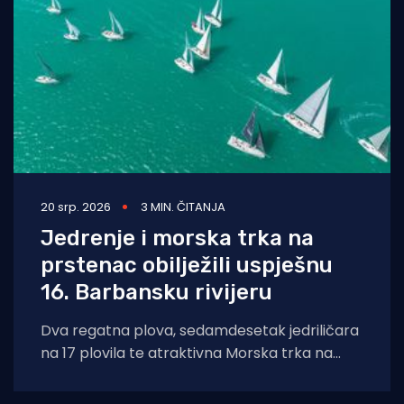
20 srp. 2026
3 MIN. ČITANJA
Jedrenje i morska trka na
prstenac obilježili uspješnu
16. Barbansku rivijeru
Dva regatna plova, sedamdesetak jedriličara
na 17 plovila te atraktivna Morska trka na
prstenac obilježili su uspješno održanu 16.
Barbansku