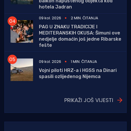
balkon napuštenog objekta kod
hotela Jadran
09 kol. 2026
2 MIN. ČITANJA
PAG U ZNAKU TRADICIJE I
MEDITERANSKIH OKUSA: Šimuni ove
nedjelje domaćin još jedne Ribarske
fešte
09 kol. 2026
1 MIN. ČITANJA
Vojni piloti HRZ-a i HGSS na Dinari
spasili ozlijeđenog Nijemca
PRIKAŽI JOŠ VIJESTI