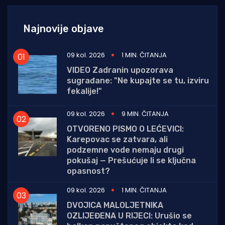
Najnovije objave
09 kol. 2026
1 MIN. ČITANJA
VIDEO Zadranin upozorava
sugrađane: "Ne kupajte se tu, izviru
fekalije!"
09 kol. 2026
9 MIN. ČITANJA
OTVORENO PISMO O LEĆEVICI:
Karepovac se zatvara, ali
podzemne vode nemaju drugi
pokušaj — Prešućuje li se ključna
opasnost?
09 kol. 2026
1 MIN. ČITANJA
DVOJICA MALOLJETNIKA
OZLIJEĐENA U RIJECI: Urušio se