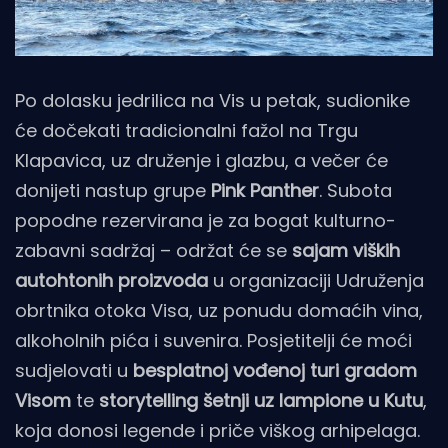
Po dolasku jedrilica na Vis u petak, sudionike
će dočekati tradicionalni fažol na Trgu
Klapavica, uz druženje i glazbu, a večer će
donijeti nastup grupe
Pink Panther
. Subota
popodne rezervirana je za bogat kulturno-
zabavni sadržaj – održat će se
sajam viških
autohtonih proizvoda
u organizaciji Udruženja
obrtnika otoka Visa, uz ponudu domaćih vina,
alkoholnih pića i suvenira. Posjetitelji će moći
sudjelovati u
besplatnoj vođenoj turi gradom
Visom
te
storytelling šetnji uz lampione u Kutu
,
koja donosi legende i priče viškog arhipelaga.