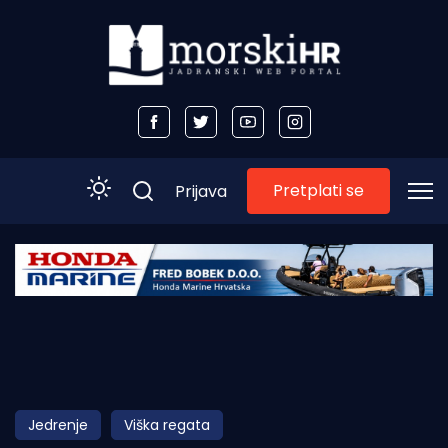
Pretplati se
Prijava
Početna
Morski plus
Morski TV
Obala
Jedrenje
Viška regata
Otoci