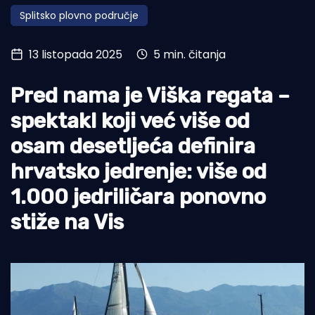
Splitsko plovno područje
Turizam i nautika
Pomorstvo
13 listopada 2025
5 min. čitanja
Ribolov
Pred nama je Viška regata –
Ekologija
spektakl koji već više od
Tradicija i kultura
osam desetljeća definira
hrvatsko jedrenje: više od
1.000 jedriličara ponovno
stiže na Vis