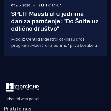
07 srp. 2026
2 MIN. ČITANJA
SPLIT Maestral u jedrima –
dan za pamćenje: "Do Šolte uz
odlično društvo"
Mladi iz Centra Maestral otkrili su kroz
program „Maestral u jedrima“ prve korake u
čarobnom svijetu jedrenja. Program je održan
Jadranski web portal
Pratite nas