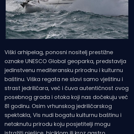
Viški arhipelag, ponosni nositelj prestižne
oznake UNESCO Global geoparka, predstavlja
jedinstvenu mediteransku prirodnu i kulturnu
baštinu. Viška regata ne slavi samo vještinu i
strast jedriličara, već i čuva autentičnost ovog
posebnog grada i otoka koji nas dočekuju već
81 godinu. Osim vrhunskog jedriličarskog
spektakla, Vis nudi bogatu kulturnu baštinu i
netaknutu prirodu koju posjetitelji mogu
istražiti pješice, biciklom ili kroz gastro