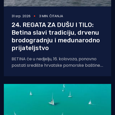
31 srp. 2026
3 MIN. ČITANJA
24. REGATA ZA DUŠU I TILO:
Betina slavi tradiciju, drvenu
brodogradnju i međunarodno
prijateljstvo
BETINA će u nedjelju, 16. kolovoza, ponovno
postati središte hrvatske pomorske baštine.
Održat će se tradicionalna 24. Regata za dušu