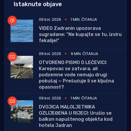
Istaknute objave
09 kol. 2026
1 MIN. ČITANJA
VIDEO Zadranin upozorava
sugrađane: "Ne kupajte se tu, izviru
fekalije!"
09 kol. 2026
9 MIN. ČITANJA
OTVORENO PISMO O LEĆEVICI:
Karepovac se zatvara, ali
podzemne vode nemaju drugi
pokušaj — Prešućuje li se ključna
opasnost?
09 kol. 2026
1 MIN. ČITANJA
DVOJICA MALOLJETNIKA
OZLIJEĐENA U RIJECI: Urušio se
balkon napuštenog objekta kod
hotela Jadran