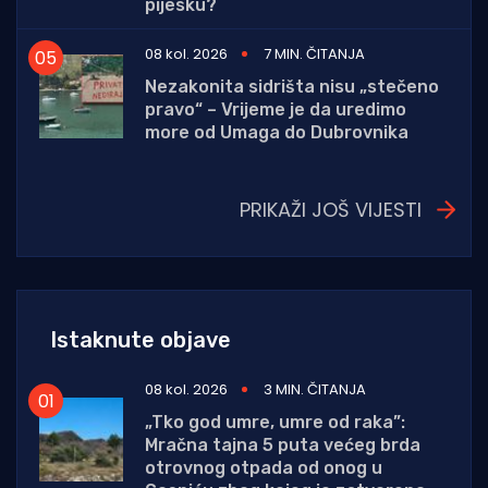
pijesku?
08 kol. 2026
7 MIN. ČITANJA
Nezakonita sidrišta nisu „stečeno
pravo“ – Vrijeme je da uredimo
more od Umaga do Dubrovnika
PRIKAŽI JOŠ VIJESTI
Istaknute objave
08 kol. 2026
3 MIN. ČITANJA
„Tko god umre, umre od raka”:
Mračna tajna 5 puta većeg brda
otrovnog otpada od onog u