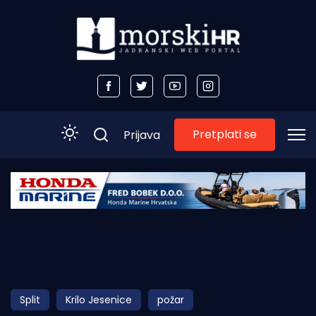
Pretplati se
Prijava
Početna
Morski plus
Morski TV
Obala
Split
Krilo Jesenice
požar
Otoci