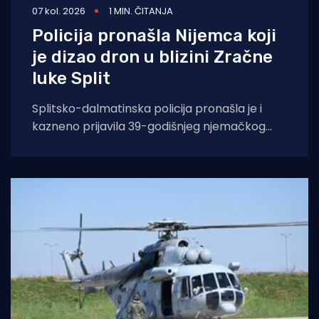
07 kol. 2026
1 MIN. ČITANJA
Policija pronašla Nijemca koji
je dizao dron u blizini Zračne
luke Split
Splitsko-dalmatinska policija pronašla je i
kazneno prijavila 39-godišnjeg njemačkog
državljanina osumnjičenog za nedopušteno
upravljanje dronom u zabranjenim zonama