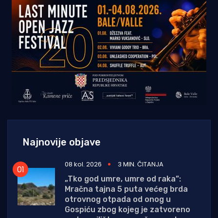
Najnovije objave
08 kol. 2026
3 MIN. ČITANJA
„Tko god umre, umre od raka”:
Mračna tajna 5 puta većeg brda
otrovnog otpada od onog u
Gospiću zbog kojeg je zatvoreno