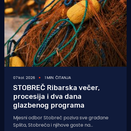
07 kol. 2026
1 MIN. ČITANJA
STOBREČ Ribarska večer,
procesija i dva dana
glazbenog programa
Mjesni odbor Stobreč poziva sve građane
Splita, Stobreča i njihove goste na