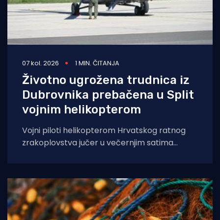
07 kol. 2026
1 MIN. ČITANJA
Životno ugrožena trudnica iz
Dubrovnika prebačena u Split
vojnim helikopterom
Vojni piloti helikopterom Hrvatskog ratnog
zrakoplovstva jučer u večernjim satima
prevezli su životno ugroženu trudnicu iz Opće
bolnice Dubrovnik u