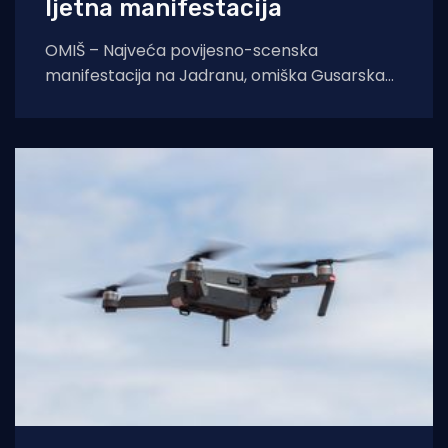
ljetna manifestacija
OMIŠ – Najveća povijesno-scenska
manifestacija na Jadranu, omiška Gusarska
bitka, službeno se vraća na velika vrata.
Nakon višegodišnje stanke koja