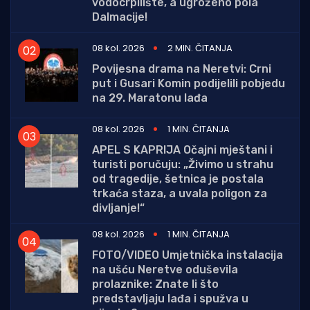
vodocrpilište, a ugroženo pola
Dalmacije!
08 kol. 2026
2 MIN. ČITANJA
Povijesna drama na Neretvi: Crni
put i Gusari Komin podijelili pobjedu
na 29. Maratonu lađa
08 kol. 2026
1 MIN. ČITANJA
APEL S KAPRIJA Očajni mještani i
turisti poručuju: „Živimo u strahu
od tragedije, šetnica je postala
trkaća staza, a uvala poligon za
divljanje!“
08 kol. 2026
1 MIN. ČITANJA
FOTO/VIDEO Umjetnička instalacija
na ušću Neretve oduševila
prolaznike: Znate li što
predstavljaju lađa i spužva u