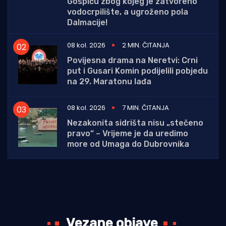
Gospiću zbog kojeg je zatvoreno
vodocrpilište, a ugroženo pola
Dalmacije!
08 kol. 2026
2 MIN. ČITANJA
Povijesna drama na Neretvi: Crni
put i Gusari Komin podijelili pobjedu
na 29. Maratonu lađa
08 kol. 2026
7 MIN. ČITANJA
Nezakonita sidrišta nisu „stečeno
pravo“ – Vrijeme je da uredimo
more od Umaga do Dubrovnika
Vezane objave