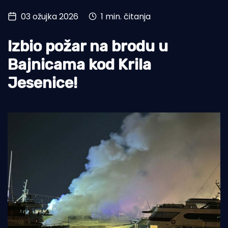
03 ožujka 2026
1 min. čitanja
Turizam i nautika
Pomorstvo
Izbio požar na brodu u
Ribolov
Bajnicama kod Krila
Jesenice!
Ekologija
Tradicija i kultura