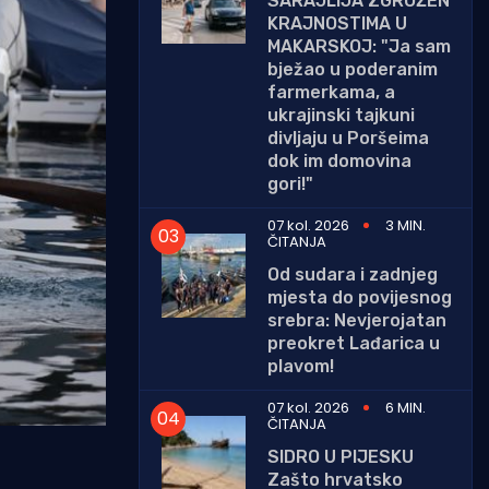
SARAJLIJA ZGROŽEN
KRAJNOSTIMA U
MAKARSKOJ: "Ja sam
bježao u poderanim
farmerkama, a
ukrajinski tajkuni
divljaju u Poršeima
dok im domovina
gori!"
07 kol. 2026
3 MIN.
ČITANJA
Od sudara i zadnjeg
mjesta do povijesnog
srebra: Nevjerojatan
preokret Lađarica u
plavom!
07 kol. 2026
6 MIN.
ČITANJA
SIDRO U PIJESKU
Zašto hrvatsko