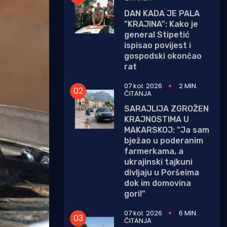
DAN KADA JE PALA
"KRAJINA": Kako je
general Stipetić
ispisao povijest i
gospodski okončao
rat
07 kol. 2026
2 MIN.
ČITANJA
SARAJLIJA ZGROŽEN
KRAJNOSTIMA U
MAKARSKOJ: "Ja sam
bježao u poderanim
farmerkama, a
ukrajinski tajkuni
divljaju u Poršeima
dok im domovina
gori!"
07 kol. 2026
6 MIN.
ČITANJA