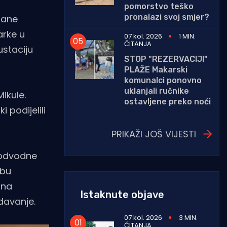
pomorstvo teško
pronalazi svoj smjer?
rane
arke u
07 kol. 2026
1 MIN.
ČITANJA
ustaciju
STOP "REZERVACIJI"
PLAŽE Makarski
komunalci ponovno
uklanjali ručnike
ikule.
ostavljene preko noći
 podijelili
PRIKAŽI JOŠ VIJESTI
podvodne
žbu
 na
Istaknute objave
davanje.
07 kol. 2026
3 MIN.
ČITANJA