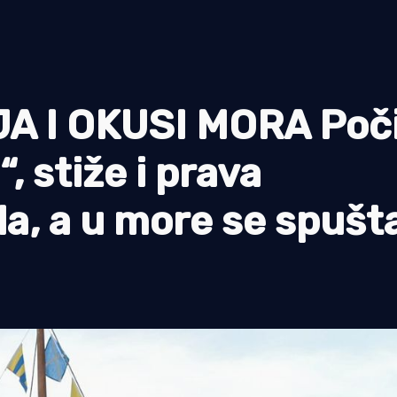
A I OKUSI MORA Poč
, stiže i prava
a, a u more se spušt