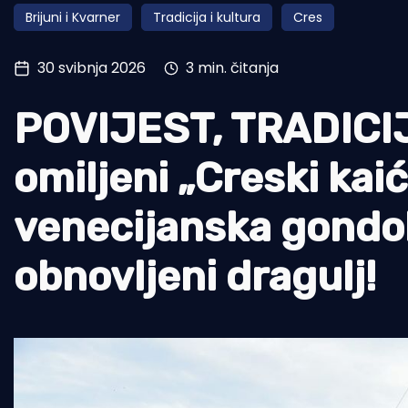
Brijuni i Kvarner
Tradicija i kultura
Cres
Pomorstvo
Ribolov
30 svibnja 2026
3 min. čitanja
Ekologija
POVIJEST, TRADICIJ
Tradicija i kultura
omiljeni „Creski kaić“
venecijanska gondol
obnovljeni dragulj!