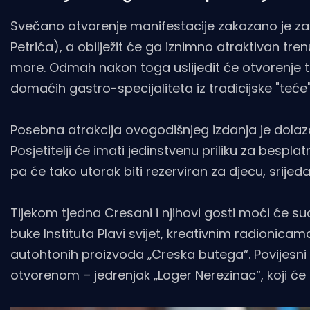
Svečano otvorenje manifestacije zakazano je za po
Petrića), a obilježit će ga iznimno atraktivan tr
more. Odmah nakon toga uslijedit će otvorenje tu
domaćih gastro-specijaliteta iz tradicijske "teće"
Posebna atrakcija ovogodišnjeg izdanja je dola
Posjetitelji će imati jedinstvenu priliku za bespla
pa će tako utorak biti rezerviran za djecu, srijed
Tijekom tjedna Cresani i njihovi gosti moći će 
buke Instituta Plavi svijet, kreativnim radionicam
autohtonih proizvoda „Creska butega“. Povijesni 
otvorenom – jedrenjak „Loger Nerezinac“, koji će 