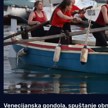
Venecijanska gondola, spuštanje obno