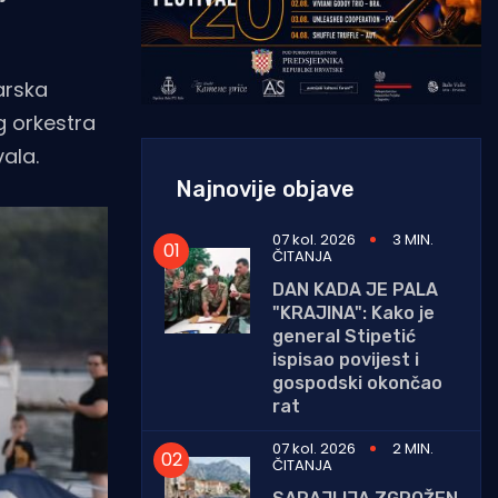
arska
g orkestra
vala.
Najnovije objave
07 kol. 2026
3 MIN.
ČITANJA
DAN KADA JE PALA
"KRAJINA": Kako je
general Stipetić
ispisao povijest i
gospodski okončao
rat
07 kol. 2026
2 MIN.
ČITANJA