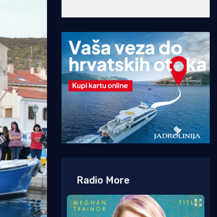
Radio More