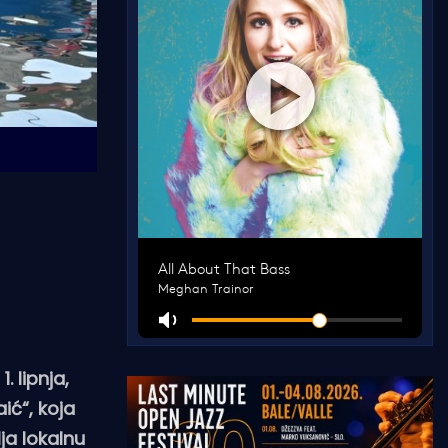
 lipnja,
ić“, koja
ja lokalnu