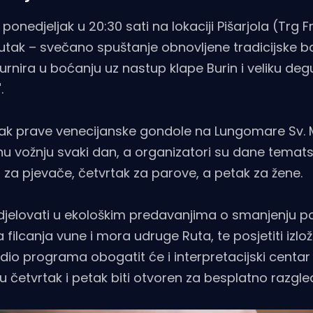
nedjeljak u 20:30 sati na lokaciji Pišarjola (Trg F
enutak – svečano spuštanje obnovljene tradicijske b
rnira u boćanju uz nastup klape Burin i veliku deg
.
zak prave venecijanske gondole na Lungomare Sv. M
tnu vožnju svaki dan, a organizatori su dane tematski
a za pjevače, četvrtak za parove, a petak za žene.
sudjelovati u ekološkim predavanjima o smanjenju 
a filcanja vune i mora udruge Ruta, te posjetiti izlo
dio programa obogatit će i interpretacijski centar
u četvrtak i petak biti otvoren za besplatno razgle