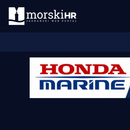
Početna
Morski plus
Morski TV
Obala
Otoci
Turizam i nautika