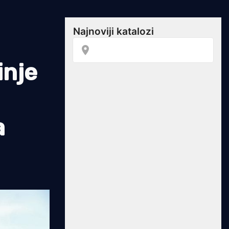
inje
a