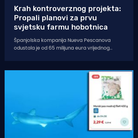
Krah kontroverznog projekta:
Propali planovi za prvu
svjetsku farmu hobotnica
Španjolska kompanija Nueva Pescanova
odustala je od 65 milijuna eura vrijednog
projekta na Kanarskim otocima. Odluka
dolazi nakon petogodišnje pravne