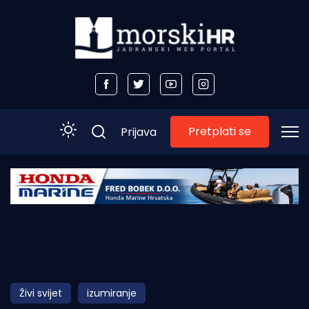
Pretplati se
Prijava
Početna
Morski plus
Morski TV
Obala
Živi svijet
izumiranje
Otoci