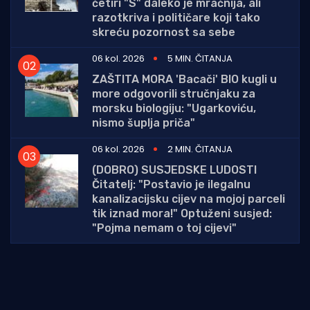
četiri "S" daleko je mračnija, ali
razotkriva i političare koji tako
skreću pozornost sa sebe
06 kol. 2026
5 MIN. ČITANJA
ZAŠTITA MORA 'Bacači' BIO kugli u
more odgovorili stručnjaku za
morsku biologiju: "Ugarkoviću,
nismo šuplja priča"
06 kol. 2026
2 MIN. ČITANJA
(DOBRO) SUSJEDSKE LUDOSTI
Čitatelj: "Postavio je ilegalnu
kanalizacijsku cijev na mojoj parceli
tik iznad mora!" Optuženi susjed:
"Pojma nemam o toj cijevi"