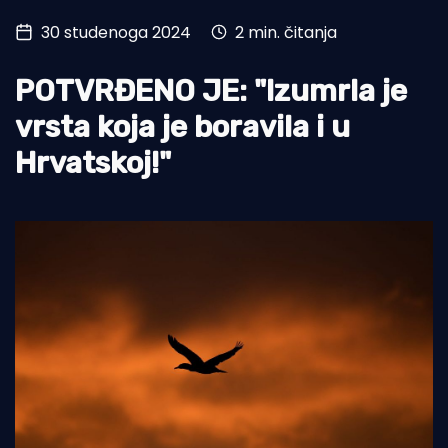
30 studenoga 2024
2 min. čitanja
Turizam i nautika
Pomorstvo
POTVRĐENO JE: "Izumrla je
Ribolov
vrsta koja je boravila i u
Hrvatskoj!"
Ekologija
Tradicija i kultura