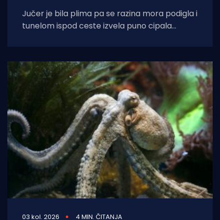
Jučer je bila plima pa se razina mora podigla i
tunelom ispod ceste izvela puno cipala
balavaca do samog izvora
03 kol. 2026
4 MIN. ČITANJA