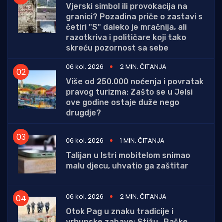
Vjerski simbol ili provokacija na
granici? Pozadina priče o zastavi s
četiri "S" daleko je mračnija, ali
razotkriva i političare koji tako
skreću pozornost sa sebe
06 kol. 2026
2 MIN. ČITANJA
Više od 250.000 noćenja i povratak
pravog turizma: Zašto se u Jelsi
ove godine ostaje duže nego
drugdje?
06 kol. 2026
1 MIN. ČITANJA
Talijan u Istri mobitelom snimao
malu djecu, uhvatio ga zaštitar
06 kol. 2026
2 MIN. ČITANJA
Otok Pag u znaku tradicije i
vrhunske zabave: Stižu „Paške