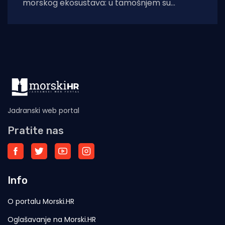
morskog ekosustava: u tamošnjem su
akvatoriju otkrivena još dva živa primjerka
kritično
Jadranski web portal
Pratite nas
Info
O portalu Morski.HR
Oglašavanje na Morski.HR