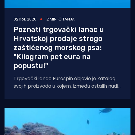
02 kol. 2026
2 MIN. ČITANJA
Poznati trgovački lanac u
Hrvatskoj prodaje strogo
zaštićenog morskog psa:
"Kilogram pet eura na
popustu!"
Trgovački lanac Eurospin objavio je katalog
svojih proizvoda u kojem, između ostalih nudi
filete morskog psa modrulja, koji je u