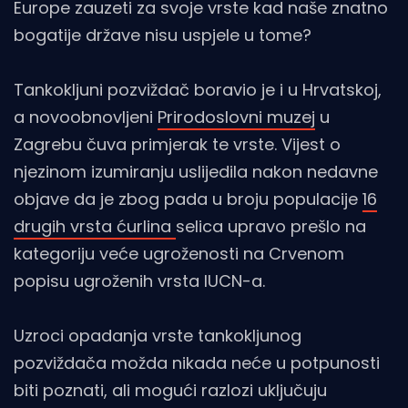
Europe zauzeti za svoje vrste kad naše znatno
bogatije države nisu uspjele u tome?
Tankokljuni pozviždač boravio je i u Hrvatskoj,
a novoobnovljeni
Prirodoslovni muzej
u
Zagrebu čuva primjerak te vrste. Vijest o
njezinom izumiranju uslijedila nakon nedavne
objave da je zbog pada u broju populacije
16
drugih vrsta ćurlina
selica upravo prešlo na
kategoriju veće ugroženosti na Crvenom
popisu ugroženih vrsta IUCN-a.
Uzroci opadanja vrste tankokljunog
pozviždača možda nikada neće u potpunosti
biti poznati, ali mogući razlozi uključuju